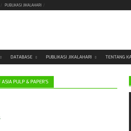
PUBLIKASI JIKALAHARI
DATABASE
PUBLIKASI JIKALAHARI
TENTANG K
ASIA PULP & PAPER’S
s