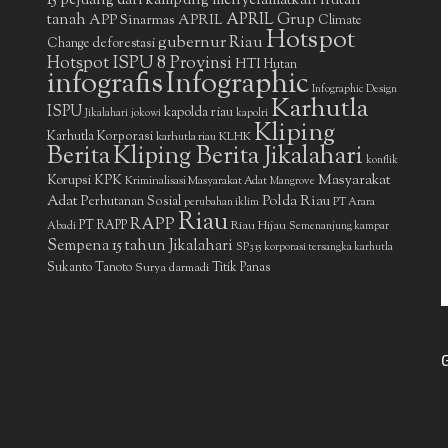
15 pejuang dari kampung menyelamatkan hutan
APRIL Grup
tanah
APP Sinarmas
APRIL
Climate
Hotspot
gubernur Riau
deforestasi
Change
Hotspot ISPU 8 Provinsi
HTI
Hutan
infografis
Infographic
Infographic Design
Karhutla
ISPU
kapolda riau
Jikalahari
jokowi
kapolri
Kliping
Karhutla Korporasi
KLHK
karhutla riau
Berita
Kliping Berita Jikalahari
konflik
Masyarakat
Korupsi
KPK
Kriminalisasi Masyarakat Adat
Mangrove
Adat
Polda Riau
Perhutanan Sosial
perubahan iklim
PT Arara
Riau
RAPP
PT RAPP
Riau Hijau
Abadi
Semenanjung kampar
Sempena 15 tahun Jikalahari
SP3 15 korporasi tersangka karhutla
Sukanto Tanoto
Surya darmadi
Titik Panas