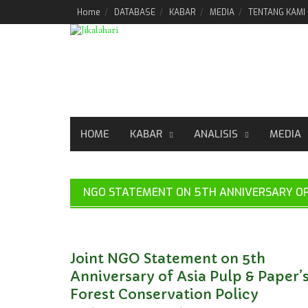
Skip
Home
DATABASE
KABAR
MEDIA
TENTANG KAMI
to
content
HOME
KABAR
ANALISIS
MEDIA
NGO STATEMENT ON 5TH ANNIVERSARY OF 
Joint NGO Statement on 5th
Anniversary of Asia Pulp & Paper’
Forest Conservation Policy