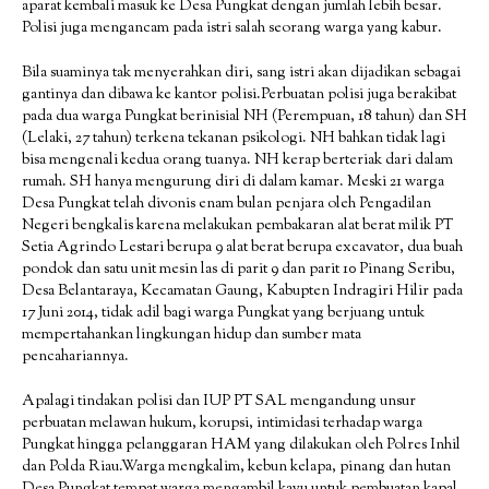
aparat kembali masuk ke Desa Pungkat dengan jumlah lebih besar.
Polisi juga mengancam pada istri salah seorang warga yang kabur.
Bila suaminya tak menyerahkan diri, sang istri akan dijadikan sebagai
gantinya dan dibawa ke kantor polisi.Perbuatan polisi juga berakibat
pada dua warga Pungkat berinisial NH (Perempuan, 18 tahun) dan SH
(Lelaki, 27 tahun) terkena tekanan psikologi. NH bahkan tidak lagi
bisa mengenali kedua orang tuanya. NH kerap berteriak dari dalam
rumah. SH hanya mengurung diri di dalam kamar. Meski 21 warga
Desa Pungkat telah divonis enam bulan penjara oleh Pengadilan
Negeri bengkalis karena melakukan pembakaran alat berat milik PT
Setia Agrindo Lestari berupa 9 alat berat berupa excavator, dua buah
pondok dan satu unit mesin las di parit 9 dan parit 10 Pinang Seribu,
Desa Belantaraya, Kecamatan Gaung, Kabupten Indragiri Hilir pada
17 Juni 2014, tidak adil bagi warga Pungkat yang berjuang untuk
mempertahankan lingkungan hidup dan sumber mata
pencahariannya.
Apalagi tindakan polisi dan IUP PT SAL mengandung unsur
perbuatan melawan hukum, korupsi, intimidasi terhadap warga
Pungkat hingga pelanggaran HAM yang dilakukan oleh Polres Inhil
dan Polda Riau.Warga mengkalim, kebun kelapa, pinang dan hutan