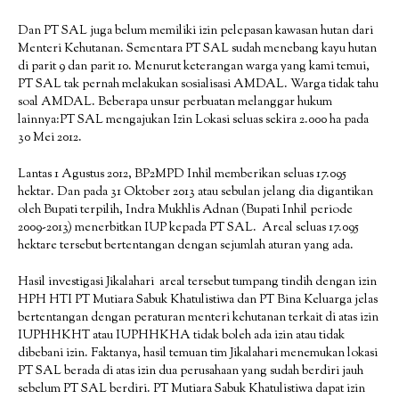
Dan PT SAL juga belum memiliki izin pelepasan kawasan hutan dari
Menteri Kehutanan. Sementara PT SAL sudah menebang kayu hutan
di parit 9 dan parit 10. Menurut keterangan warga yang kami temui,
PT SAL tak pernah melakukan sosialisasi AMDAL. Warga tidak tahu
soal AMDAL. Beberapa unsur perbuatan melanggar hukum
lainnya:PT SAL mengajukan Izin Lokasi seluas sekira 2.000 ha pada
30 Mei 2012.
Lantas 1 Agustus 2012, BP2MPD Inhil memberikan seluas 17.095
hektar. Dan pada 31 Oktober 2013 atau sebulan jelang dia digantikan
oleh Bupati terpilih, Indra Mukhlis Adnan (Bupati Inhil periode
2009-2013) menerbitkan IUP kepada PT SAL. Areal seluas 17.095
hektare tersebut bertentangan dengan sejumlah aturan yang ada.
Hasil investigasi Jikalahari areal tersebut tumpang tindih dengan izin
HPH HTI PT Mutiara Sabuk Khatulistiwa dan PT Bina Keluarga jelas
bertentangan dengan peraturan menteri kehutanan terkait di atas izin
IUPHHKHT atau IUPHHKHA tidak boleh ada izin atau tidak
dibebani izin. Faktanya, hasil temuan tim Jikalahari menemukan lokasi
PT SAL berada di atas izin dua perusahaan yang sudah berdiri jauh
sebelum PT SAL berdiri. PT Mutiara Sabuk Khatulistiwa dapat izin