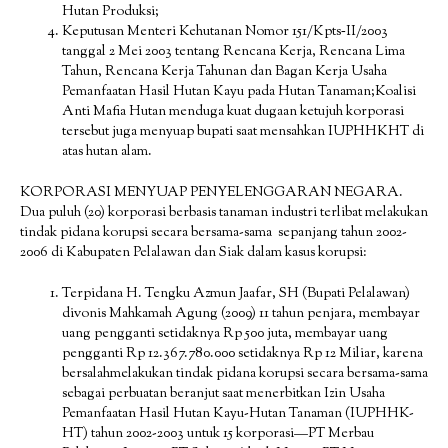
Hutan Produksi;
Keputusan Menteri Kehutanan Nomor 151/Kpts‐II/2003
tanggal 2 Mei 2003 tentang Rencana Kerja, Rencana Lima
Tahun, Rencana Kerja Tahunan dan Bagan Kerja Usaha
Pemanfaatan Hasil Hutan Kayu pada Hutan Tanaman;Koalisi
Anti Mafia Hutan menduga kuat dugaan ketujuh korporasi
tersebut juga menyuap bupati saat mensahkan IUPHHKHT di
atas hutan alam.
KORPORASI MENYUAP PENYELENGGARAN NEGARA.
Dua puluh (20) korporasi berbasis tanaman industri terlibat melakukan
tindak pidana korupsi secara bersama-sama sepanjang tahun 2002-
2006 di Kabupaten Pelalawan dan Siak dalam kasus korupsi:
Terpidana H. Tengku Azmun Jaafar, SH (Bupati Pelalawan)
divonis Mahkamah Agung (2009) 11 tahun penjara, membayar
uang pengganti setidaknya Rp 500 juta, membayar uang
pengganti Rp 12.367.780.000 setidaknya Rp 12 Miliar, karena
bersalahmelakukan tindak pidana korupsi secara bersama-sama
sebagai perbuatan beranjut saat menerbitkan Izin Usaha
Pemanfaatan Hasil Hutan Kayu-Hutan Tanaman (IUPHHK-
HT) tahun 2002-2003 untuk 15 korporasi—PT Merbau