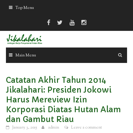
Skip
Top Menu
to
content
Main Menu
Catatan Akhir Tahun 2014
Jikalahari: Presiden Jokowi
Harus Mereview Izin
Korporasi Diatas Hutan Alam
dan Gambut Riau
January 3, 2015
admin
Leave a comment