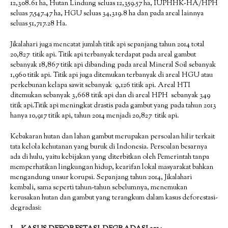
12,308.61 ha, Hutan Lindung seluas 12,359.57 ha, IUPHHK-HA/HPH
seluas 7,547.47 ha, HGU seluas 34,319.8 ha dan pada areal lainnya
seluas 51,717.28 Ha.
Jikalahari juga mencatat jumlah titik api sepanjang tahun 2014 total
20,827 titik api. Titik api terbanyak terdapat pada areal gambut
sebanyak 18,867 titik api dibanding pada areal Mineral Soil sebanyak
1,960 titik api. Titik api juga ditemukan terbanyak di areal HGU atau
perkebunan kelapa sawit sebanyak 9,126 titik api. Areal HTI
ditemukan sebanyak 3,668 titik api dan di areal HPH sebanyak 349
titik api.Titik api meningkat drastis pada gambut yang pada tahun 2013
hanya 10,917 titik api, tahun 2014 menjadi 20,827 titik api.
Kebakaran hutan dan lahan gambut merupakan persoalan hilir terkait
tata kelola kehutanan yang buruk di Indonesia. Persoalan besarnya
ada di hulu, yaitu kebijakan yang diterbitkan oleh Pemerintah tanpa
memperhatikan lingkungan hidup, kearifan lokal masyarakat bahkan
mengandung unsur korupsi. Sepanjang tahun 2014, Jikalahari
kembali, sama seperti tahun-tahun sebelumnya, menemukan
kerusakan hutan dan gambut yang terangkum dalam kasus deforestasi-
degradasi: