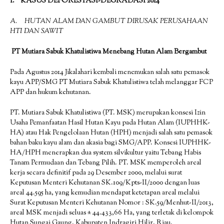
I. KASUS DEFORESTASI-DEGRADASI 2014
A. HUTAN ALAM DAN GAMBUT DIRUSAK PERUSAHAAN
HTI DAN SAWIT
PT Mutiara Sabuk Khatulistiwa Menebang Hutan Alam Bergambut
Pada Agustus 2014 Jikalahari kembali menemukan salah satu pemasok
kayu APP/SMG PT Mutiara Sabuk Khatulistiwa telah melanggar FCP
APP dan hukum kehutanan.
PT. Mutiara Sabuk Khatulistiwa (PT. MSK) merupakan konsesi Izin
Usaha Pemanfaatan Hasil Hutan Kayu pada Hutan Alam (IUPHHK-
HA) atau Hak Pengelolaan Hutan (HPH) menjadi salah satu pemasok
bahan baku kayu alam dan akasia bagi SMG/APP. Konsesi IUPHHK-
HA/HPH menerapkan dua system silvikultur yaitu Tebang Habis
Tanam Permudaan dan Tebang Pilih. PT. MSK memperoleh areal
kerja secara definitif pada 29 Desember 2000, melalui surat
Keputusan Menteri Kehutanan SK.109/Kpts-II/2000 dengan luas
areal 44.595 ha, yang kemudian mendapat ketetapan areal melalui
Surat Keputusan Menteri Kehutanan Nomor : SK.59/Menhut-II/2013,
areal MSK menjadi seluas ± 44.433,66 Ha, yang terletak di kelompok
Hutan Sungai Gaung, Kabupaten Indragiri Hilir, Riau.