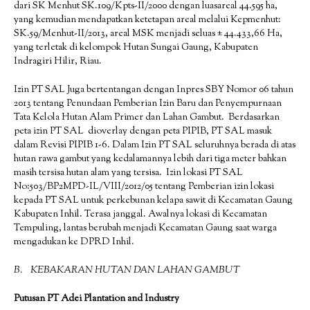
dari SK Menhut SK.109/Kpts-II/2000 dengan luasareal 44.595 ha,
yang kemudian mendapatkan ketetapan areal melalui Kepmenhut:
SK.59/Menhut-II/2013, areal MSK menjadi seluas ± 44.433,66 Ha,
yang terletak di kelompok Hutan Sungai Gaung, Kabupaten
Indragiri Hilir, Riau.
Izin PT SAL Juga bertentangan dengan Inpres SBY Nomor 06 tahun
2013 tentang Penundaan Pemberian Izin Baru dan Penyempurnaan
Tata Kelola Hutan Alam Primer dan Lahan Gambut. Berdasarkan
peta izin PT SAL dioverlay dengan peta PIPIB, PT SAL masuk
dalam Revisi PIPIB 1-6. Dalam Izin PT SAL seluruhnya berada di atas
hutan rawa gambut yang kedalamannya lebih dari tiga meter bahkan
masih tersisa hutan alam yang tersisa. Izin lokasi PT SAL
No:503/BP2MPD-IL/VIII/2012/05 tentang Pemberian izin lokasi
kepada PT SAL untuk perkebunan kelapa sawit di Kecamatan Gaung
Kabupaten Inhil. Terasa janggal. Awalnya lokasi di Kecamatan
Tempuling, lantas berubah menjadi Kecamatan Gaung saat warga
mengadukan ke DPRD Inhil.
B. KEBAKARAN HUTAN DAN LAHAN GAMBUT
Putusan PT Adei Plantation and Industry