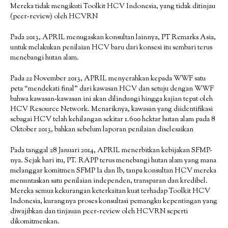
Mereka tidak mengikuti Toolkit HCV Indonesia, yang tidak ditinjau
(peer-review) oleh HCVRN
Pada 2013, APRIL menugaskan konsultan lainnya, PT Remarks Asia,
untuk melakukan penilaian HCV baru dari konsesi itu sembari terus
menebangi hutan alam.
Pada 22 November 2013, APRIL menyerahkan kepada WWF satu
peta “mendekati final” dari kawasan HCV dan setuju dengan WWF
bahwa kawasan-kawasan ini akan dilindungi hingga kajian tepat oleh
HCV Resource Network. Menariknya, kawasan yang diidentifikasi
sebagai HCV telah kehilangan sekitar 1.600 hektar hutan alam pada 8
Oktober 2013, bahkan sebelum laporan penilaian diselesaikan
Pada tanggal 28 Januari 2014, APRIL menerbitkan kebijakan SFMP-
nya. Sejak hari itu, PT. RAPP terus menebangi hutan alam yang mana
melanggar komitmen SFMP Ia dan Ib, tanpa konsultan HCV mereka
menuntaskan satu penilaian independen, transparan dan kredibel.
Mereka semua kekurangan keterkaitan kuat terhadap Toolkit HCV
Indonesia, kurangnya proses konsultasi pemangku kepentingan yang
diwajibkan dan tinjauan peer-review oleh HCVRN seperti
dikomitmenkan.