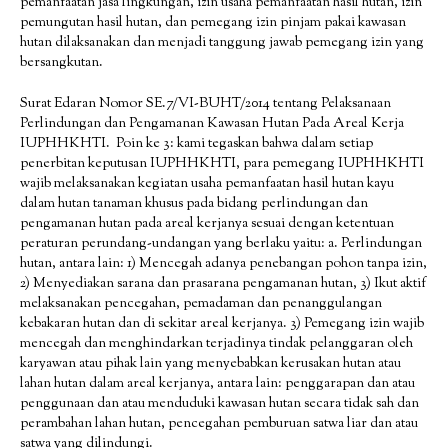
pemanfaatan jasa lingkungan, izin usaha pemanfaatan hasil hutan, izin
pemungutan hasil hutan, dan pemegang izin pinjam pakai kawasan
hutan dilaksanakan dan menjadi tanggung jawab pemegang izin yang
bersangkutan.
Surat Edaran Nomor SE.7/VI-BUHT/2014 tentang Pelaksanaan
Perlindungan dan Pengamanan Kawasan Hutan Pada Areal Kerja
IUPHHKHTI. Poin ke 3: kami tegaskan bahwa dalam setiap
penerbitan keputusan IUPHHKHTI, para pemegang IUPHHKHTI
wajib melaksanakan kegiatan usaha pemanfaatan hasil hutan kayu
dalam hutan tanaman khusus pada bidang perlindungan dan
pengamanan hutan pada areal kerjanya sesuai dengan ketentuan
peraturan perundang-undangan yang berlaku yaitu: a. Perlindungan
hutan, antara lain: 1) Mencegah adanya penebangan pohon tanpa izin,
2) Menyediakan sarana dan prasarana pengamanan hutan, 3) Ikut aktif
melaksanakan pencegahan, pemadaman dan penanggulangan
kebakaran hutan dan di sekitar areal kerjanya. 3) Pemegang izin wajib
mencegah dan menghindarkan terjadinya tindak pelanggaran oleh
karyawan atau pihak lain yang menyebabkan kerusakan hutan atau
lahan hutan dalam areal kerjanya, antara lain: penggarapan dan atau
penggunaan dan atau menduduki kawasan hutan secara tidak sah dan
perambahan lahan hutan, pencegahan pemburuan satwa liar dan atau
satwa yang dilindungi.