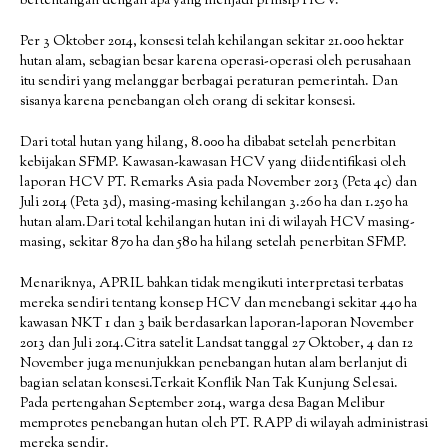
bertentangan dengan apa yang menjadi prinsip HCV.
Per 3 Oktober 2014, konsesi telah kehilangan sekitar 21.000 hektar
hutan alam, sebagian besar karena operasi-operasi oleh perusahaan
itu sendiri yang melanggar berbagai peraturan pemerintah. Dan
sisanya karena penebangan oleh orang di sekitar konsesi.
Dari total hutan yang hilang, 8.000 ha dibabat setelah penerbitan
kebijakan SFMP. Kawasan-kawasan HCV yang diidentifikasi oleh
laporan HCV PT. Remarks Asia pada November 2013 (Peta 4c) dan
Juli 2014 (Peta 3d), masing-masing kehilangan 3.260 ha dan 1.250 ha
hutan alam.Dari total kehilangan hutan ini di wilayah HCV masing-
masing, sekitar 870 ha dan 580 ha hilang setelah penerbitan SFMP.
Menariknya, APRIL bahkan tidak mengikuti interpretasi terbatas
mereka sendiri tentang konsep HCV dan menebangi sekitar 440 ha
kawasan NKT 1 dan 3 baik berdasarkan laporan-laporan November
2013 dan Juli 2014.Citra satelit Landsat tanggal 27 Oktober, 4 dan 12
November juga menunjukkan penebangan hutan alam berlanjut di
bagian selatan konsesi.Terkait Konflik Nan Tak Kunjung Selesai.
Pada pertengahan September 2014, warga desa Bagan Melibur
memprotes penebangan hutan oleh PT. RAPP di wilayah administrasi
mereka sendir.