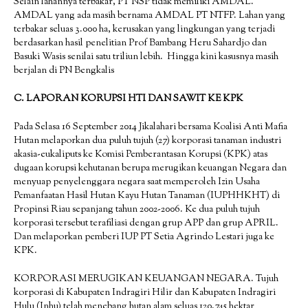
Selain lahannya terbakar, PT NSP tidak memiliki AMDAL.
AMDAL yang ada masih bernama AMDAL PT NTFP. Lahan yang
terbakar seluas 3.000 ha, kerusakan yang lingkungan yang terjadi
berdasarkan hasil penelitian Prof Bambang Heru Sahardjo dan
Basuki Wasis senilai satu triliun lebih. Hingga kini kasusnya masih
berjalan di PN Bengkalis
C. LAPORAN KORUPSI HTI DAN SAWIT KE KPK
Pada Selasa 16 September 2014 Jikalahari bersama Koalisi Anti Mafia
Hutan melaporkan dua puluh tujuh (27) korporasi tanaman industri
akasia-eukaliputs ke Komisi Pemberantasan Korupsi (KPK) atas
dugaan korupsi kehutanan berupa merugikan keuangan Negara dan
menyuap penyelenggara negara saat memperoleh Izin Usaha
Pemanfaatan Hasil Hutan Kayu Hutan Tanaman (IUPHHKHT) di
Propinsi Riau sepanjang tahun 2002-2006. Ke dua puluh tujuh
korporasi tersebut terafiliasi dengan grup APP dan grup APRIL.
Dan melaporkan pemberi IUP PT Setia Agrindo Lestari juga ke
KPK.
KORPORASI MERUGIKAN KEUANGAN NEGARA. Tujuh
korporasi di Kabupaten Indragiri Hilir dan Kabupaten Indragiri
Hulu (Inhu) telah menebang hutan alam seluas 120.745 hektar