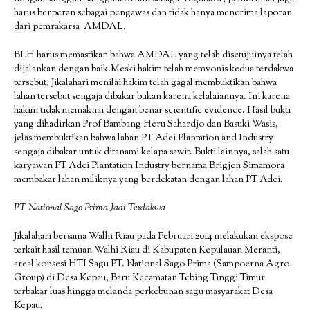
harus berperan sebagai pengawas dan tidak hanya menerima laporan
dari pemrakarsa AMDAL.
BLH harus memastikan bahwa AMDAL yang telah disetujuinya telah
dijalankan dengan baik.Meski hakim telah memvonis kedua terdakwa
tersebut, Jikalahari menilai hakim telah gagal membuktikan bahwa
lahan tersebut sengaja dibakar bukan karena kelalaiannya. Ini karena
hakim tidak memaknai dengan benar scientific evidence. Hasil bukti
yang dihadirkan Prof Bambang Heru Sahardjo dan Basuki Wasis,
jelas membuktikan bahwa lahan PT Adei Plantation and Industry
sengaja dibakar untuk ditanami kelapa sawit. Bukti lainnya, salah satu
karyawan PT Adei Plantation Industry bernama Brigjen Simamora
membakar lahan miliknya yang berdekatan dengan lahan PT Adei.
PT National Sago Prima Jadi Terdakwa
Jikalahari bersama Walhi Riau pada Februari 2014 melakukan ekspose
terkait hasil temuan Walhi Riau di Kabupaten Kepulauan Meranti,
areal konsesi HTI Sagu PT. National Sago Prima (Sampoerna Agro
Group) di Desa Kepau, Baru Kecamatan Tebing Tinggi Timur
terbakar luas hingga melanda perkebunan sagu masyarakat Desa
Kepau.