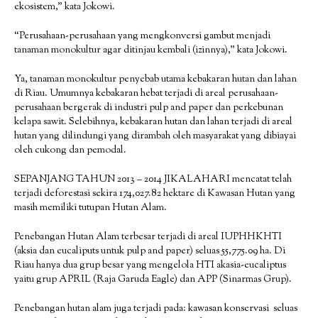
ekosistem,” kata Jokowi.
“Perusahaan-perusahaan yang mengkonversi gambut menjadi
tanaman monokultur agar ditinjau kembali (izinnya),” kata Jokowi.
Ya, tanaman monokultur penyebab utama kebakaran hutan dan lahan
di Riau. Umumnya kebakaran hebat terjadi di areal perusahaan-
perusahaan bergerak di industri pulp and paper dan perkebunan
kelapa sawit. Selebihnya, kebakaran hutan dan lahan terjadi di areal
hutan yang dilindungi yang dirambah oleh masyarakat yang dibiayai
oleh cukong dan pemodal.
SEPANJANG TAHUN 2013 – 2014 JIKALAHARI mencatat telah
terjadi deforestasi sekira 174,027.82 hektare di Kawasan Hutan yang
masih memiliki tutupan Hutan Alam.
Penebangan Hutan Alam terbesar terjadi di areal IUPHHKHTI
(aksia dan eucaliputs untuk pulp and paper) seluas 55,775.09 ha. Di
Riau hanya dua grup besar yang mengelola HTI akasia-eucaliptus
yaitu grup APRIL (Raja Garuda Eagle) dan APP (Sinarmas Grup).
Penebangan hutan alam juga terjadi pada: kawasan konservasi seluas