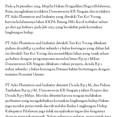
Pada 9 September 2014, Majelis Hakim Pengadilan NegeriPelalawan,
Riau, menghukum terdakwa Danesuvaran KR Singam dan terdakwa
PT Adei Plantation and Industry yang diwakili Tan Kei Yoong
karena kelalaiannya lahan KKPA Batang Nilo Kecil terbakar seluas
40 dari 541 hektare pada Juli 2013 yang berakibat pada kerusakan
lingkungan hidup.
PT Adei Plantation and Industry diwakili Tan Kei Yoong dihukum
pidana dendaRp 1,5 miliar subsider 5 bulan kurungan yang dalam hal
ini diwakili Tan Kei Yoong dan memulihkan lahan yang rusak seluas
40 hektar dengan pengomposan menelan biaya Rp 15.1 Miliar.
Danesuvaran KR Singam dihukum 1 tahun penjara, denda Rp 2
miliar subsider 2 bulan kurungan.Putusan hakim bertetangan dengan
tuntutan Penuntut Umum.
PT Adei Plantation and Industry dituntut Denda Rp 5 M, dan Pidana
Tambahan Rp 15,7 M. Danesuvaran KR Singam 5 tahun Penjara dan
Denda Rp 5 Miliar. Mereka dituntut karena sengaja melakukan
perbuatan yang mengakibatkan kerusakan lingkungan hidup.Hakim
juga menilai pemerintah daerah melalui Badan Lingkungan Hidup
Kabupaten Pelalawan juga tidak menjalankan tugas dan fungsinya
dengan sungguh-sungguh. Selain sebagai regulator, pemerintah juga