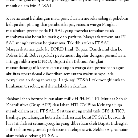
Desa Pungkat tempat warga mengambil kayu untuk pembuatan kapal
masuk dalam izin PT SAL.
Karena takut kehilangan mata pencaharian mereka sebagai pekebun
kelapa dan pinang dan pembuat kapal, ratusan warga Pungkat
melakukan protes pada PT SAL yang mereka temukan telah
membawa alat berat ke parit 9 dan parit 10. Masyarakat meminta PT
SAL menghentikan kegiatannya. Tak dihiraukan PT SAL.
Masyarakat mengadu ke DPRD Inhil, Bupati, Dandramil dan ke
Polres Inhil. Beberapa kali pertemuan digelar dengan perusahaan.
Hingga akhirnya DPRD, Bupati dan Babinsa Pungkat
menandatangani kesepakatan dengan warga dan perusahaan agar
aktifitas operasional dihentikan sementara waktu sampai ada
penyelesaian dengan warga. Lagi-lagi PT SAL tak menghiraukan
himbauan tersebut, malah melakukan aktifitas.
Bahkan lahan berupa hutan alam milik HPH-HTI PT Mutiara Sabuk
Khatulistiwa (Grup APP) dan lahan HTI CV Bina Keluarga juga
masuk dalam areal PT SAL. Saat tim mengambil titik GPS di TKP,
hasilnya penebangan hutan dan lokasi alat berat PT SAL berada di
luar izin lokasi seluas 17.095 ha yang diberikan oleh Bupati Indragiri
Hilir tahun 2013 untuk perkebunan kelapa sawit. Sekitar 2-3 ha hutan
alam telah ditebang PT SAL.