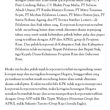
sebagai Gubernur Riau untuk 9 korporasi tahun 2004—CV
Putri Lindung Bulan, CV Bhakti Praja Mulia, PT Selaras
Abadi Utama, PT Rimba Mutiara Permai, PT Mitra Taninusa
Sejati, PT Merbau Pelalawan Lestari, PT Mitra Hutani Jaya, PT
Satria Perkasa Agung dan PT Seraya Sumber Lestari—di
Pelalawan dan Siak tahun 2004. Korporasi-korporasi tersebut
telah menebang hutan alam untuk ditanami akasia sepanjang
tahun 2003-2006 untuk kebutuhan pabrik bubur pulp dan paper
yang terafiliasi dengan APP dan APRIL grup di Propinsi
Riau. Dua puluh korporasi di Kabupaten Siak dan Kabupaten
Pelalawan telah menyuap: Bupati Pelalawan dan Bupati Siak,
tiga Kepala Dinas Kehutanan Propinsi Riau dan Gubernur
Riau.
Meski izin kedua puluh tujuh korporasi tersebut mengandung unsur
korupsi suap dan merugikan keuangan Negara, hingga tahun 2014
perusahaan tersebut masih menebang hutan alam untuk ditanami
akasia-eukaliptus. Koalisi menilai bila KPK tidak segera memproses
korporasi-korporasi tersebut, maka kerugian keuangan Negara
semakin bertambah besar dan terus memperkaya korporasiterafiliasi
dengan Grup APP milik Eka Tjipta Widjaya (Sinarmas Grup) dan
APRIL milik Sukanto Tanoto (Grup Raja Garuda Eagle).