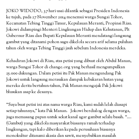
JOKO WIDODO, 37 hari usai dilantik sebagai Presiden Indonesia
ke tujuh, pada 27 November 2014 menemui warga Sungai Tohor,
Kecamatan Tebing Tinggi Timur, Kepulauan Meranti, Propinsi Riau.
Jokowi didampingi Menteri Lingkungan Hidup dan Kehutanan, Plt
Gubernur Riau dan Bupati Kepulauan Meranti mendatangi langsung
gambut yang ditanami pohon sagu dikelola secara arif selama puluhan
tahun oleh warga Tebing Tinggi jauh sebelum Indonesia merdeka.
Kehadiran Jokowi di Riau, atas petisi yang dibuat oleh Abdul Manan,
warga Sungai Tohor di change.org yang berhasil mengumpulkan
25.000 dukungan. Dalam petisi itu Pak Manan mengundang Pak
Jokowi untuk langsung merasakan dampak kebakaran hutan yang
mereka derita bertahun-tahun, Pak Manan mengajak Pak Jokowi
blusukan asap ke desanya.
“Saya buat petisi ini atas nama warga Riau, kami sudah lelah diasapi
setiap tahunnya,” kata Pak Manan. Jokowi berdialog dengan warga,
juga memasang papan untuk sekat kanal agar gambut selalu basah. “….
(Gambut) yang dikelola masyarakat biasanya ramah terhadap
lingkungan, tapi kalo diberikan kepada perusahaan biasanya
monokultur ditanami akasia dan sawit, menyebabkan masalah