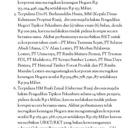
korporasi atau merugikan keuangan Negara Rp
153.024.496.294,89 setidaknya Rp 153 Miliar.
Terpidana Drs H. Burhanuddin Husin, MM (Kepala Dinas
Kehutanan Propinsi Riau), divonis majelis hakim Pengadilan
Negeri Tipikor Pekanbaru dua (2) tahun enam (6) bulan, denda
Rp 100 juta, karena melakukan tindak pidana korupsi secara
bersama-sama. Akibat perbuatannya menerbitkan RKT untuk
12 korporasi tahun 2006—PT Mitra Taninusa Sejati, PT Selaras
Abadi Utama, CV Alam Lestari, PT Merbau Pelalawan
Lestari, PT Uniseraya, PT Rimba Mutiara Permai, PT Triomas
FDI, PT Madukoro, PT Seraya Sumber Lestari, PT Bina Daya
Bintara, PT National Timber Forest Produk dan PT Rimba
Mandau Lestari–menguntungkan korporasi atau merugikan
keuangan Negara senilai Rp 519.580.718.790.,87 setidaknya
Rp 519 Miliar.
Terpidana HM Rusli Zainal (Gubernur Riau) divonis majelis
hakim Pengadilan Tipikor Pekanbaru selama 14 tahun penjara,
pidana denda Rp 1 Miliar, karena melakukan tindak pidana
korupsi secara bersama-sama. Akbiat perbuatannya telah
merugikan keuangan Negara atau menguntungkan korporasi
senilai Rp 265.912.366.170,20 setidaknya Rp 265 Miliar karena
menerbitkan URKT/RKT yang bukan kewenangannya