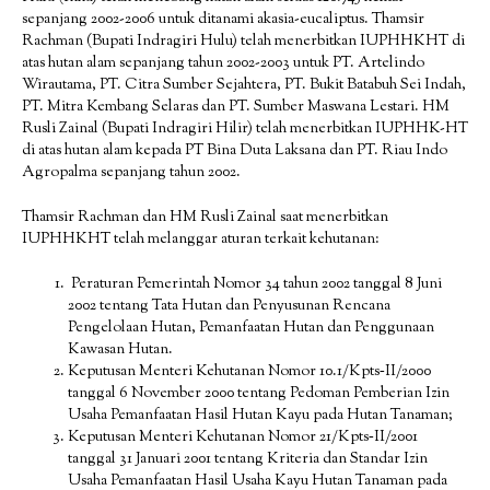
sepanjang 2002-2006 untuk ditanami akasia-eucaliptus. Thamsir
Rachman (Bupati Indragiri Hulu) telah menerbitkan IUPHHKHT di
atas hutan alam sepanjang tahun 2002-2003 untuk PT. Artelindo
Wirautama, PT. Citra Sumber Sejahtera, PT. Bukit Batabuh Sei Indah,
PT. Mitra Kembang Selaras dan PT. Sumber Maswana Lestari. HM
Rusli Zainal (Bupati Indragiri Hilir) telah menerbitkan IUPHHK-HT
di atas hutan alam kepada PT Bina Duta Laksana dan PT. Riau Indo
Agropalma sepanjang tahun 2002.
Thamsir Rachman dan HM Rusli Zainal saat menerbitkan
IUPHHKHT telah melanggar aturan terkait kehutanan:
Peraturan Pemerintah Nomor 34 tahun 2002 tanggal 8 Juni
2002 tentang Tata Hutan dan Penyusunan Rencana
Pengelolaan Hutan, Pemanfaatan Hutan dan Penggunaan
Kawasan Hutan.
Keputusan Menteri Kehutanan Nomor 10.1/Kpts‐II/2000
tanggal 6 November 2000 tentang Pedoman Pemberian Izin
Usaha Pemanfaatan Hasil Hutan Kayu pada Hutan Tanaman;
Keputusan Menteri Kehutanan Nomor 21/Kpts‐II/2001
tanggal 31 Januari 2001 tentang Kriteria dan Standar Izin
Usaha Pemanfaatan Hasil Usaha Kayu Hutan Tanaman pada