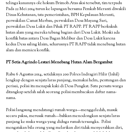
telinga kanannya ole hokum Brimob.Atas aksi tersebut, tim terpadu
Pada 22 Mei 2014 turun ke lapangan bersama Pemkab Meranti diwakili
Dinas Kehutanan, tata pemerintahan, BPN Kepulauan Meranti,
perwakilan Camat Merbau, perwakilan Desa Mayang Sari,
perwakilan Desa Lukit dan Pihak PT RAPP. PT RAPP berkukuh
hutan alam yang mereka tebang bagian dari Desa Lukit. Meski ada
konflik batas antara Desa Bagan Melibur dan Desa Lukit karena
kedua Desa saling klaim, seharusnya PT RAPP tidak menebang hutan
alam dan memicu konflik.
PT Setia Agrindo Lestari Menebang Hutan Alam Bergambut
Rabu 6 Agustus 2014, setidaknya 200 Polres Indragiri Hilir (Inhil)
lengkap dengan senjata laras panjang, memakai helm, pentungan dan
perisai, polisi itu menapak kaki di Desa Pungkat. Satu persatu warga
ditangkap setelah salah seorang polisi membacakan daftar nama-
nama.
Polisi langsung mendatangi rumah warga—menggeledah, masuk
secara paksa, merusak rumah—bahkan menodongkan senjata laras
panjang ke muka warga yang diduga rumah tersangka. Polisi
mengatakan bila orang yang melarikan diri tidak menyerahkan diri,