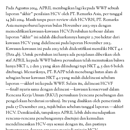
Pada Agustus 2014, APRIL membagikan lagi kepada WWF sebuah
laporan “akhir” penilaian HCV oleh PT. Remarks Asia, per tanggal
14 Juli 2014. Masih tanpa peer-review oleh HCVRN, PT. Remarks
Asia memperbarui laporan bulan November 2013-nya dengan
memodifikasi kawasan-kawasan HCV.Perubahan terbesar dalam
laporan “akhir” ini adalah dikeluarkannya hampir 2.700 hektar dari
kawasan HCV yang didelineasi pada laporan November 2013.
Kawasan-kawasan ini pada 2013 telah diidentifikasi memiliki NKT 4.1
(Peta 4b). Untuk perubahan ini hanya ada penjelasan diberikan oleh
staf APRIL kepada WWF bahwa perusahaan telah memutuskan bahwa
hanya NKT 1, 2 dan 3 yang akan dilindungi tapi NKT 4, 5 dan 6 boleh
ditebangi. Menariknya, PT. RAPP telah menebangi hutan alam di
sebagian besar kawasan NKT 4.1 yang sudah didelineasi sebelum
laporan ―akhir‖ ini kepada WWF. Selain itu, delineasi HCVF
―final‖ nyaris sama dengan delineasi ―kawasan konservasi‖ dalam
Rencana Kerja Umum (RKU) perusahaan (rencana penebangan dan
pengelolaan berdurasi 10 tahun). Itu yang disahkan oleh pemerintah
pada 17 Desember 2013, tujuh bulan sebelum tanggal laporan ―akhir‖
HCV. Demikianlah, tampaknya APRIL lebih dulu mendapatkan
rencana-rencana penebangannya disetujui dan kemudian
mendelineasikan HCV-nya sesuai dengan itu, dan pastinya