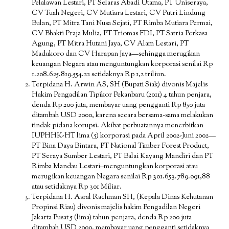
Pelalawan Lestari, PT Selaras Abadi Utama, PT Uniseraya,
CV Tuah Negeri, CV Mutiara Lestari, CV Putri Lindung
Bulan, PT Mitra Tani Nusa Sejati, PT Rimba Mutiara Permai,
CV Bhakti Praja Mulia, PT Triomas FDI, PT Satria Perkasa
Agung, PT Mitra Hutani Jaya, CV Alam Lestari, PT
Madukoro dan CV Harapan Jaya—sehingga merugikan
keuangan Negara atau menguntungkan korporasi senilai Rp
1.208.625.819.554.22 setidaknya Rp 1,2 triliun.
Terpidana H. Arwin AS, SH (Bupati Siak) divonis Majelis
Hakim Pengadilan Tipikor Pekanbaru (2011) 4 tahun penjara,
denda Rp 200 juta, membayar uang pengganti Rp 850 juta
ditambah USD 2000, karena secara bersama-sama melakukan
tindak pidana korupsi. Akibat perbuatannya menerbitkan
IUPHHK-HT lima (5) korporasi pada April 2002-Juni 2002—
PT Bina Daya Bintara, PT National Timber Forest Product,
PT Seraya Sumber Lestari, PT Balai Kayang Mandiri dan PT
Rimba Mandau Lestari–menguntungkan korporasi atau
merugikan keuangan Negara senilai Rp 301.653.789.091,88
atau setidaknya Rp 301 Miliar.
Terpidana H. Asral Rachman SH, (Kepala Dinas Kehutanan
Propinsi Riau) divonis majelis hakim Pengadilan Negeri
Jakarta Pusat 5 (lima) tahun penjara, denda Rp 200 juta
ditambah USD 2000, membayar uang pengganti setidaknya