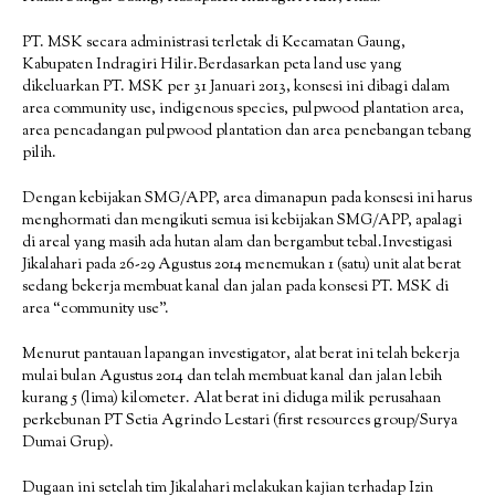
PT. MSK secara administrasi terletak di Kecamatan Gaung,
Kabupaten Indragiri Hilir.Berdasarkan peta land use yang
dikeluarkan PT. MSK per 31 Januari 2013, konsesi ini dibagi dalam
area community use, indigenous species, pulpwood plantation area,
area pencadangan pulpwood plantation dan area penebangan tebang
pilih.
Dengan kebijakan SMG/APP, area dimanapun pada konsesi ini harus
menghormati dan mengikuti semua isi kebijakan SMG/APP, apalagi
di areal yang masih ada hutan alam dan bergambut tebal.Investigasi
Jikalahari pada 26-29 Agustus 2014 menemukan 1 (satu) unit alat berat
sedang bekerja membuat kanal dan jalan pada konsesi PT. MSK di
area “community use”.
Menurut pantauan lapangan investigator, alat berat ini telah bekerja
mulai bulan Agustus 2014 dan telah membuat kanal dan jalan lebih
kurang 5 (lima) kilometer. Alat berat ini diduga milik perusahaan
perkebunan PT Setia Agrindo Lestari (first resources group/Surya
Dumai Grup).
Dugaan ini setelah tim Jikalahari melakukan kajian terhadap Izin