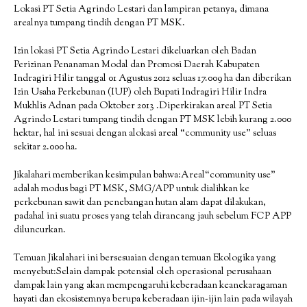
Lokasi PT Setia Agrindo Lestari dan lampiran petanya, dimana
arealnya tumpang tindih dengan PT MSK.
Izin lokasi PT Setia Agrindo Lestari dikeluarkan oleh Badan
Perizinan Penanaman Modal dan Promosi Daerah Kabupaten
Indragiri Hilir tanggal 01 Agustus 2012 seluas 17.009 ha dan diberikan
Izin Usaha Perkebunan (IUP) oleh Bupati Indragiri Hilir Indra
Mukhlis Adnan pada Oktober 2013 .Diperkirakan areal PT Setia
Agrindo Lestari tumpang tindih dengan PT MSK lebih kurang 2.000
hektar, hal ini sesuai dengan alokasi areal “community use” seluas
sekitar 2.000 ha.
Jikalahari memberikan kesimpulan bahwa:Areal“community use”
adalah modus bagi PT MSK, SMG/APP untuk dialihkan ke
perkebunan sawit dan penebangan hutan alam dapat dilakukan,
padahal ini suatu proses yang telah dirancang jauh sebelum FCP APP
diluncurkan.
Temuan Jikalahari ini bersesuaian dengan temuan Ekologika yang
menyebut:Selain dampak potensial oleh operasional perusahaan
dampak lain yang akan mempengaruhi keberadaan keanekaragaman
hayati dan ekosistemnya berupa keberadaan ijin-ijin lain pada wilayah