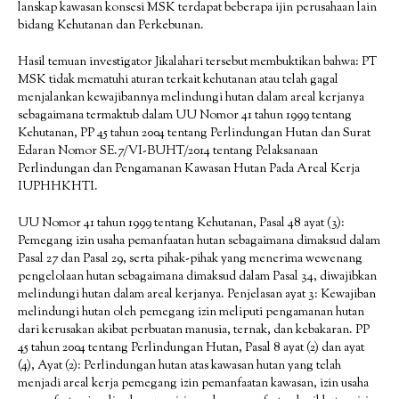
lanskap kawasan konsesi MSK terdapat beberapa ijin perusahaan lain
bidang Kehutanan dan Perkebunan.
Hasil temuan investigator Jikalahari tersebut membuktikan bahwa: PT
MSK tidak mematuhi aturan terkait kehutanan atau telah gagal
menjalankan kewajibannya melindungi hutan dalam areal kerjanya
sebagaimana termaktub dalam UU Nomor 41 tahun 1999 tentang
Kehutanan, PP 45 tahun 2004 tentang Perlindungan Hutan dan Surat
Edaran Nomor SE.7/VI-BUHT/2014 tentang Pelaksanaan
Perlindungan dan Pengamanan Kawasan Hutan Pada Areal Kerja
IUPHHKHTI.
UU Nomor 41 tahun 1999 tentang Kehutanan, Pasal 48 ayat (3):
Pemegang izin usaha pemanfaatan hutan sebagaimana dimaksud dalam
Pasal 27 dan Pasal 29, serta pihak-pihak yang menerima wewenang
pengelolaan hutan sebagaimana dimaksud dalam Pasal 34, diwajibkan
melindungi hutan dalam areal kerjanya. Penjelasan ayat 3: Kewajiban
melindungi hutan oleh pemegang izin meliputi pengamanan hutan
dari kerusakan akibat perbuatan manusia, ternak, dan kebakaran. PP
45 tahun 2004 tentang Perlindungan Hutan, Pasal 8 ayat (2) dan ayat
(4), Ayat (2): Perlindungan hutan atas kawasan hutan yang telah
menjadi areal kerja pemegang izin pemanfaatan kawasan, izin usaha