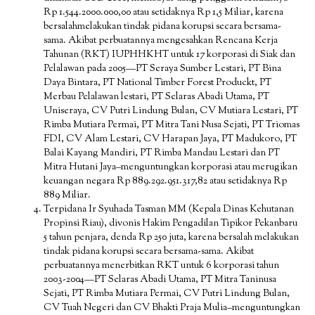
Rp 1.544.2000.000,00 atau setidaknya Rp 1,5 Miliar, karena
bersalahmelakukan tindak pidana korupsi secara bersama-
sama. Akibat perbuatannya mengesahkan Rencana Kerja
Tahunan (RKT) IUPHHKHT untuk 17 korporasi di Siak dan
Pelalawan pada 2005—PT Seraya Sumber Lestari, PT Bina
Daya Bintara, PT National Timber Forest Produckt, PT
Merbau Pelalawan lestari, PT Selaras Abadi Utama, PT
Uniseraya, CV Putri Lindung Bulan, CV Mutiara Lestari, PT
Rimba Mutiara Permai, PT Mitra Tani Nusa Sejati, PT Triomas
FDI, CV Alam Lestari, CV Harapan Jaya, PT Madukoro, PT
Balai Kayang Mandiri, PT Rimba Mandau Lestari dan PT
Mitra Hutani Jaya–menguntungkan korporasi atau merugikan
keuangan negara Rp 889.292.951.317,82 atau setidaknya Rp
889 Miliar.
Terpidana Ir Syuhada Tasman MM (Kepala Dinas Kehutanan
Propinsi Riau), divonis Hakim Pengadilan Tipikor Pekanbaru
5 tahun penjara, denda Rp 250 juta, karena bersalah melakukan
tindak pidana korupsi secara bersama-sama. Akibat
perbuatannya menerbitkan RKT untuk 6 korporasi tahun
2003-2004—PT Selaras Abadi Utama, PT Mitra Taninusa
Sejati, PT Rimba Mutiara Permai, CV Putri Lindung Bulan,
CV Tuah Negeri dan CV Bhakti Praja Mulia–menguntungkan