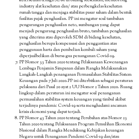
ketersedian tenaga SDM di bidang Kesehatan, mendorong
industry alat kesehatan dan/ atau perbengkelas kesehatan
rumah tangga dan menjaga stabilitas pasar saham dalam bentuk
fasilitas pajak penghasilan. PP ini mengatur soal tambahan
pengurangan penghasilan neto, sumbangan yang dapat
menjadi pengurang penghasilan bruto, tambahan penghasilan
yang diterima atau diperoleh SDM di bidang kesehatan,
penghasilan berupa kompensasi dan penggantian atas
penggunaan harta dan pembelian kembali saham yang
diperjualbelikan di bursa gua penanganan Covid-19.
PP Nomor 33 Tahun 2020 tentang Pelaksanaan Kewenangan
Lembaga Penjamin Simpanan dalam Rangka Melaksanakan
Langkah-Langkah penanganan Permasalahan Stabilitas Sistem
Keuangan pada 7 Juli 2020.PP ini diterbitkan sebagai peraturan
pelaksana dari Pasal 20 ayat 2 UU Nomor 2 Tahun 2020. Ruang
lingkup dalam peraturan ini mengatur soal penanganan
permasalahan stabilitas system keuangan yang timbul akibat
terjadinya pandemic Covid-19 serta menghadami ancaman
krisis ekonomi yang dapat terjadi.
PP Nomor 43 Tahun 2020 tentang Perubahan atas Nomor 23
Tahun 2020 tentang Pelaksanaan Program Pemulihan Ekonomi
Nasional dalam Rangka Mendukung Kebijakan keuangan
Negara untuk Penanganan Pandemi Covid-19 dan/atau