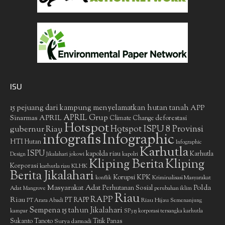
ISU
15 pejuang dari kampung menyelamatkan hutan tanah
APP
APRIL Grup
Sinarmas
APRIL
deforestasi
Climate Change
Hotspot
gubernur Riau
Hotspot ISPU 8 Provinsi
infografis
Infographic
HTI
Hutan
Infographic
Karhutla
ISPU
kapolda riau
Karhutla
Design
Jikalahari
jokowi
kapolri
Kliping Berita
Kliping
Korporasi
KLHK
karhutla riau
Berita Jikalahari
Korupsi
KPK
Kriminalisasi Masyarakat
konflik
Masyarakat Adat
Polda
Perhutanan Sosial
Adat
Mangrove
perubahan iklim
Riau
RAPP
Riau
PT RAPP
Riau Hijau
PT Arara Abadi
Semenanjung
Sempena 15 tahun Jikalahari
kampar
SP3 15 korporasi tersangka karhutla
Sukanto Tanoto
Surya darmadi
Titik Panas