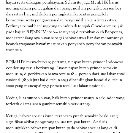
hayati serta dukugan pembiayaan. Selain itu juga MenLHK harus
meningkatkan pencegahan dan pengendalian penyakit bersumber
dari satwa liar, melakukan peningkatan kapasitas pengelola
konservasi serta pengawasan dan pengendalian lalu lintas satwa.
Perlunya pemulihan lingkungan hidup di tengah Covid-19 merujuk
pada kajian RPJMN IV 2020 – 2025 yang diterbitkan oleh Bappenas,
mencatat hilangnya hutan sebagai habitat satwa liar dan menurunnya
keanekaragaman hayati merupakan penyebab penyebaran penyakit
zoonosis.
RPJMN IV menyebutkan; pertama, tutupan hutan primer Indonesia
cenderung terus berkurang. Luas tutupan hutan primer semakin
menurun, diperkirakan hanya tersisa 18,4 persen dari luas lahan total
nasional (189,6 juta ha) di tahun 2045 dibandingkan kondisi di tahun
2000 yang mencapai 27,7 persen total luas lahan nasional.
Kedua, luas tutupan hutan, baik hutan primer maupun sekunder yang
terletak di atas lahan gambut semakin berkurang.
Ketiga, habitat spesies kunci terancam punah semakin berkurang
signifikan akibat pengurangan luas tutupan hutan. Analisis
menunjukkan bahwa tutupan hutan pada habitat spesies langka di