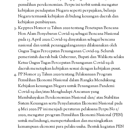
pemulihan perekonomian. Perpu ini terbit untuk mengatur
kebijakan pendapatan Negara seperti perpajakan, belanja
Negara termasuk kebijakan di bidang keuangan daerah dan
kebijakan pembiayaan.
Keppres Nomor 12 Tahun 2020 tentang Penetapan Bencana
Non Alam Penyebaran Covid-19 sebagai Bencana Nasional
pada 13 April 2020.Covid-19 dinyatakan sebagai bencana
nasional dan untuk penanggulangannya dilaksanakan oleh
Gugus Tugas Percepatan Penanganan Covid-19. Seluruh
pemerintah daerah baik Gubernur, Bupati dan Walikota selaku
Ketua Gugus Tugas Percepatan Penanganan Covid-19 di
daerah menetapkan kebijakan sesuai dengan kebijakan pusat.
PP Nomor 23 Tahun 2020 tentang Pelaksanaan Program
Pemulihan Ekonomi Nasional dalam Rangka Mendukung
Kebijakan keuangan Negara untuk Penanganan Pandemi
Covid-19 dan/atau Menghadapi Ancaman yang
Membahayakan Perekonomian Nasional dan/ atau Stabilitas
Sistem Keuangan serta Penyelamatan Ekonomi Nasional pada
9 Mei 2020.PP ini menjadi peraturan pelaksana Perpu No 1/
2020, mengatur program Pemulihan Ekonomi Nasional (PEN)
untuk melindungi, mempertahankan dan meningkatkan
kemampuan ekonomi para pelaku usaha. Bentuk kegiatan PEN