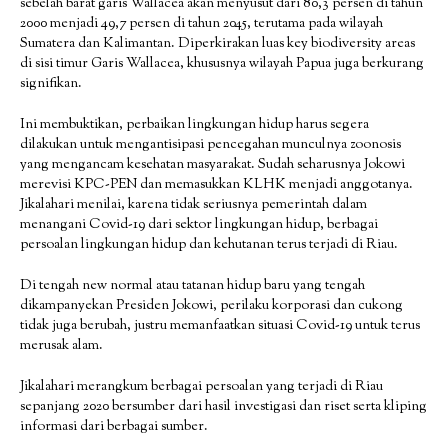
sebelah barat garis Wallacea akan menyusut dari 80,3 persen di tahun
2000 menjadi 49,7 persen di tahun 2045, terutama pada wilayah
Sumatera dan Kalimantan. Diperkirakan luas key biodiversity areas
di sisi timur Garis Wallacea, khususnya wilayah Papua juga berkurang
signifikan.
Ini membuktikan, perbaikan lingkungan hidup harus segera
dilakukan untuk mengantisipasi pencegahan munculnya zoonosis
yang mengancam kesehatan masyarakat. Sudah seharusnya Jokowi
merevisi KPC-PEN dan memasukkan KLHK menjadi anggotanya.
Jikalahari menilai, karena tidak seriusnya pemerintah dalam
menangani Covid-19 dari sektor lingkungan hidup, berbagai
persoalan lingkungan hidup dan kehutanan terus terjadi di Riau.
Di tengah new normal atau tatanan hidup baru yang tengah
dikampanyekan Presiden Jokowi, perilaku korporasi dan cukong
tidak juga berubah, justru memanfaatkan situasi Covid-19 untuk terus
merusak alam.
Jikalahari merangkum berbagai persoalan yang terjadi di Riau
sepanjang 2020 bersumber dari hasil investigasi dan riset serta kliping
informasi dari berbagai sumber.