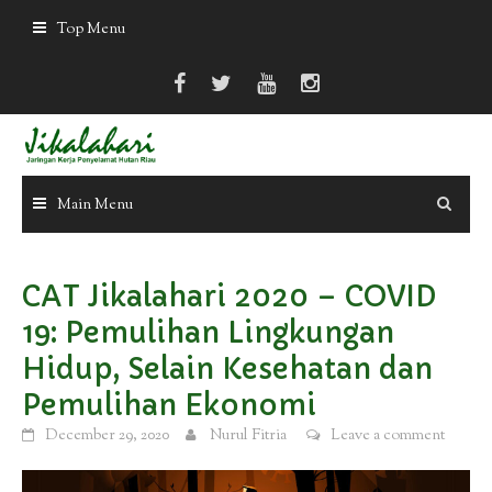
Skip
Top Menu
to
content
Main Menu
CAT Jikalahari 2020 – COVID
19: Pemulihan Lingkungan
Hidup, Selain Kesehatan dan
Pemulihan Ekonomi
December 29, 2020
Nurul Fitria
Leave a comment