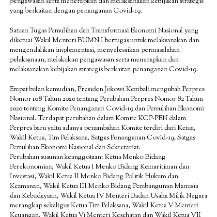
pengawasan serta menerapkan dan melaksanakan kebijakan strategis
yang berkaitan dengan penanganan Covid-19.
Satuan Tugas Pemulihan dan Transformasi Ekonomi Nasional yang
diketuai Wakil Menteri BUMN I bertugas untuk melaksanakan dan
mengendalikan implementasi, menyelesaikan permasalahan
pelaksanaan, melakukan pengawasan serta menerapkan dan
melaksanakan kebijakan strategis berkaitan penanganan Covid-19.
Empat bulan kemudian, Presiden Jokowi Kembali mengubah Perpres
Nomor 108 Tahun 2020 tentang Perubahan Perpres Nomor 82 Tahun
2020 tentang Komite Penanganan Covid-19 dan Pemulihan Ekonomi
Nasional. Terdapat perubahan dalam Komite KCP-PEN dalam
Perpres baru yaitu adanya penambahan Komite terdiri dari Ketua,
Wakil Ketua, Tim Pelaksana, Satgas Penanganan Covid-19, Satgas
Pemulihan Ekonomi Nasional dan Sekretariat.
Perubahan susunan keanggotaan: Ketua Menko Bidang
Perekonomian, Wakil Ketua I Menko Bidang Kemaritiman dan
Investasi, Wakil Ketua II Menko Bidang Politik Hukum dan
Keamanan, Wakil Ketua III Menko Bidang Pembangunan Manusia
dan Kebudayaan, Wakil Ketua IV Menteri Badan Usaha Milik Negara
merangkap sekaligus Ketua Tim Pelaksana, Wakil Ketua V Menteri
Keuangan, Wakil Ketua Vi Menteri Kesehatan dan Wakil Ketua VII