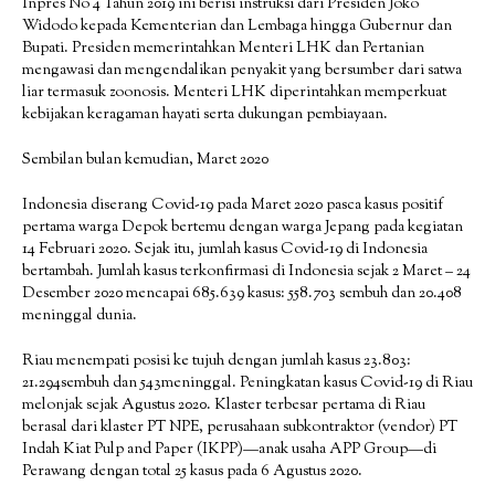
Inpres No 4 Tahun 2019 ini berisi instruksi dari Presiden Joko
Widodo kepada Kementerian dan Lembaga hingga Gubernur dan
Bupati. Presiden memerintahkan Menteri LHK dan Pertanian
mengawasi dan mengendalikan penyakit yang bersumber dari satwa
liar termasuk zoonosis. Menteri LHK diperintahkan memperkuat
kebijakan keragaman hayati serta dukungan pembiayaan.
Sembilan bulan kemudian, Maret 2020
Indonesia diserang Covid-19 pada Maret 2020 pasca kasus positif
pertama warga Depok bertemu dengan warga Jepang pada kegiatan
14 Februari 2020. Sejak itu, jumlah kasus Covid-19 di Indonesia
bertambah. Jumlah kasus terkonfirmasi di Indonesia sejak 2 Maret – 24
Desember 2020 mencapai 685.639 kasus: 558.703 sembuh dan 20.408
meninggal dunia.
Riau menempati posisi ke tujuh dengan jumlah kasus 23.803:
21.294sembuh dan 543meninggal. Peningkatan kasus Covid-19 di Riau
melonjak sejak Agustus 2020. Klaster terbesar pertama di Riau
berasal dari klaster PT NPE, perusahaan subkontraktor (vendor) PT
Indah Kiat Pulp and Paper (IKPP)—anak usaha APP Group—di
Perawang dengan total 25 kasus pada 6 Agustus 2020.