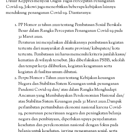
Diluar Keppres menyoal Gugus Tugas Percepatan Penanganan
Covid-19, Jokowi juga menerbitkan beberapa kebijakan lainnya
mendukung penanganan Covid-19. Diantaranya:
PP Nomor 21 tahun 2020 tentang Pembatasan Sosial Berskala
Besar dalam Rangka Percepatan Penanganan Covid-19 pada
31 Maret 2020.
Peraturan ini menjelaskan dilakukannya pembatasan kegiatan
tertentu dari masyarakat di suatu provinsi/ kabupaten/ kota
tertentu. Pembatasan ini harus memenuhi kriteris jumlah kasus/
kematian di wilayah tersebut. Jika diberlakukan PSBB, sekolah
dan tempat kerja diliburkan, kegiatan keagamaan serta
kegiatan di fasilitas umum dibatasi.
Perpu Nomor 1 Tahun 2020 tentang Kebijakan keuangan
Negara dan Stabilitas Sistem Keuangan untuk penanganan
Pandemi Covid-19 dan/ atau dalam Rangka Menghadapi
Ancaman yang Membahayakan Perekonomian Nasional dan/
atau Stabilitas Sistem Keuangan pada 31 Maret 2020.Dampak
perlambatan pertumbuhan ekonomi nasional karena Covid-
19, penurunan penerimaan negara dan peningkatan belanja
negara dan pembiayaan, diperlukan upaya penyelamatan
kesehatan dan perekonomian nasional dengan fokus pada
belanja untuk kesehatan, jarring pengamanan sosial, serta