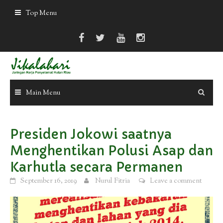
Skip
Top Menu
to
content
Main Menu
Presiden Jokowi saatnya
Menghentikan Polusi Asap dan
Karhutla secara Permanen
September 16, 2019
Nurul Fitria
Leave a comment