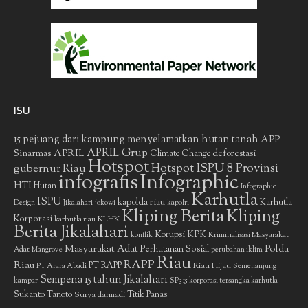
ISU
15 pejuang dari kampung menyelamatkan hutan tanah
APP
APRIL Grup
Sinarmas
APRIL
deforestasi
Climate Change
Hotspot
gubernur Riau
Hotspot ISPU 8 Provinsi
infografis
Infographic
HTI
Hutan
Infographic
Karhutla
ISPU
kapolda riau
Karhutla
Design
Jikalahari
jokowi
kapolri
Kliping Berita
Kliping
Korporasi
KLHK
karhutla riau
Berita Jikalahari
Korupsi
KPK
Kriminalisasi Masyarakat
konflik
Masyarakat Adat
Polda
Perhutanan Sosial
Adat
Mangrove
perubahan iklim
Riau
RAPP
Riau
PT RAPP
Riau Hijau
PT Arara Abadi
Semenanjung
Sempena 15 tahun Jikalahari
kampar
SP3 15 korporasi tersangka karhutla
Sukanto Tanoto
Surya darmadi
Titik Panas