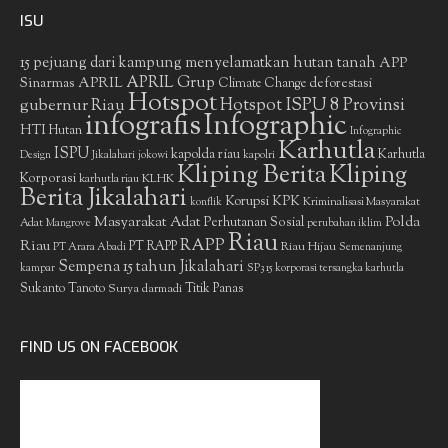
ISU
15 pejuang dari kampung menyelamatkan hutan tanah
APP
APRIL Grup
Sinarmas
APRIL
deforestasi
Climate Change
Hotspot
gubernur Riau
Hotspot ISPU 8 Provinsi
infografis
Infographic
HTI
Hutan
Infographic
Karhutla
ISPU
kapolda riau
Karhutla
Design
Jikalahari
jokowi
kapolri
Kliping Berita
Kliping
Korporasi
KLHK
karhutla riau
Berita Jikalahari
Korupsi
KPK
Kriminalisasi Masyarakat
konflik
Masyarakat Adat
Polda
Perhutanan Sosial
Adat
Mangrove
perubahan iklim
Riau
RAPP
Riau
PT RAPP
Riau Hijau
PT Arara Abadi
Semenanjung
Sempena 15 tahun Jikalahari
kampar
SP3 15 korporasi tersangka karhutla
Sukanto Tanoto
Surya darmadi
Titik Panas
FIND US ON FACEBOOK