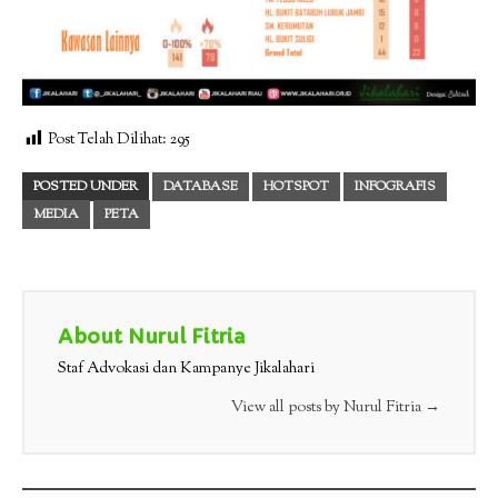
Post Telah Dilihat:
295
POSTED UNDER
DATABASE
HOTSPOT
INFOGRAFIS
MEDIA
PETA
About Nurul Fitria
Staf Advokasi dan Kampanye Jikalahari
View all posts by Nurul Fitria
→