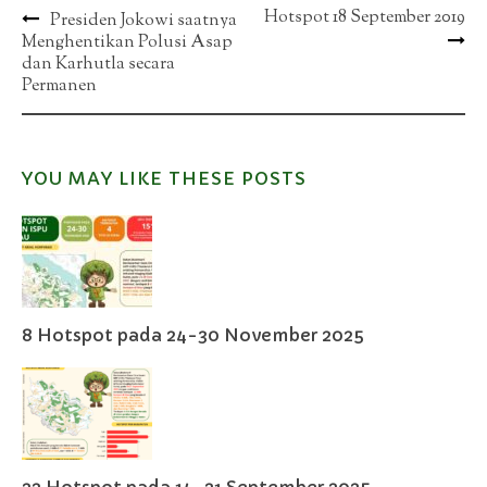
Post
Hotspot 18 September 2019
Presiden Jokowi saatnya
Menghentikan Polusi Asap
navigation
dan Karhutla secara
Permanen
YOU MAY LIKE THESE POSTS
8 Hotspot pada 24-30 November 2025