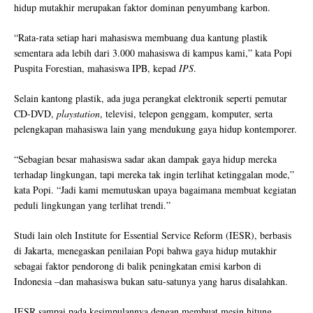
hidup mutakhir merupakan faktor dominan penyumbang karbon.
“Rata-rata setiap hari mahasiswa membuang dua kantung plastik
sementara ada lebih dari 3.000 mahasiswa di kampus kami,” kata Popi
Puspita Forestian, mahasiswa IPB, kepad
IPS
.
Selain kantong plastik, ada juga perangkat elektronik seperti pemutar
CD-DVD,
playstation
, televisi, telepon genggam, komputer, serta
pelengkapan mahasiswa lain yang mendukung gaya hidup kontemporer.
“Sebagian besar mahasiswa sadar akan dampak gaya hidup mereka
terhadap lingkungan, tapi mereka tak ingin terlihat ketinggalan mode,”
kata Popi. “Jadi kami memutuskan upaya bagaimana membuat kegiatan
peduli lingkungan yang terlihat trendi.”
Studi lain oleh Institute for Essential Service Reform (IESR), berbasis
di Jakarta, menegaskan penilaian Popi bahwa gaya hidup mutakhir
sebagai faktor pendorong di balik peningkatan emisi karbon di
Indonesia –dan mahasiswa bukan satu-satunya yang harus disalahkan.
IESR sampai pada kesimpulannya dengan membuat mesin hitung