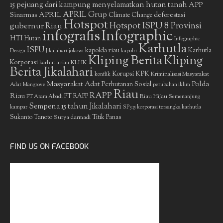
15 pejuang dari kampung menyelamatkan hutan tanah
APP
APRIL Grup
Sinarmas
APRIL
deforestasi
Climate Change
Hotspot
gubernur Riau
Hotspot ISPU 8 Provinsi
infografis
Infographic
HTI
Hutan
Infographic
Karhutla
ISPU
kapolda riau
Karhutla
Design
Jikalahari
jokowi
kapolri
Kliping Berita
Kliping
Korporasi
KLHK
karhutla riau
Berita Jikalahari
Korupsi
KPK
Kriminalisasi Masyarakat
konflik
Masyarakat Adat
Polda
Perhutanan Sosial
Adat
Mangrove
perubahan iklim
Riau
RAPP
Riau
PT RAPP
Riau Hijau
PT Arara Abadi
Semenanjung
Sempena 15 tahun Jikalahari
kampar
SP3 15 korporasi tersangka karhutla
Sukanto Tanoto
Surya darmadi
Titik Panas
FIND US ON FACEBOOK