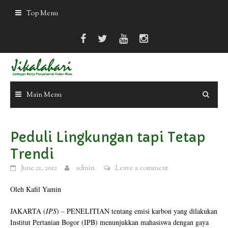
Skip
Top Menu
to
content
Main Menu
Peduli Lingkungan tapi Tetap
Trendi
June 21, 2012
admin
Leave a comment
Oleh Kafil Yamin
JAKARTA (
IPS
) – PENELITIAN tentang emisi karbon yang dilakukan
Institut Pertanian Bogor (IPB) menunjukkan mahasiswa dengan gaya