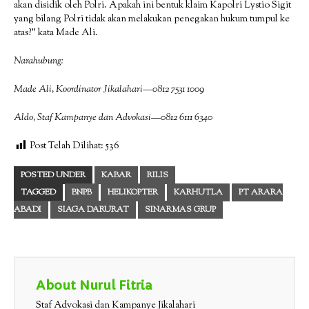
akan disidik oleh Polri. Apakah ini bentuk klaim Kapolri Lystio Sigit
yang bilang Polri tidak akan melakukan penegakan hukum tumpul ke
atas?” kata Made Ali.
Narahubung:
Made Ali, Koordinator Jikalahari—0812 7531 1009
Aldo, Staf Kampanye dan Advokasi—0812 6111 6340
Post Telah Dilihat:
536
POSTED UNDER
KABAR
RILIS
TAGGED
BNPB
HELIKOPTER
KARHUTLA
PT ARARA
ABADI
SIAGA DARURAT
SINARMAS GRUP
About Nurul Fitria
Staf Advokasi dan Kampanye Jikalahari