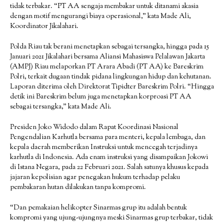
tidak terbakar. “PT AA sengaja membakar untuk ditanami akasia
dengan motif mengurangi biaya operasional,” kata Made Ali,
Koordinator Jikalahari.
Polda Riau tak berani menetapkan sebagai tersangka, hingga pada 15
Januari 2021 Jikalahari bersama Aliansi Mahasiswa Pelalawan Jakarta
(AMPJ) Riau melaporkan PT Arara Abadi (PT AA) ke Bareskrim
Polri, terkait dugaan tindak pidana lingkungan hidup dan kehutanan.
Laporan diterima oleh Direktorat Tipidter Bareskrim Polri. “Hingga
detik ini Bareskrim belum juga menetapkan korproasi PT AA
sebagai tersangka,” kata Made Ali.
Presiden Joko Widodo dalam Rapat Koordinasi Nasional
Pengendalian Karhutla bersama para menteri, kepala lembaga, dan
kepala daerah memberikan Instruksi untuk mencegah terjadinya
karhutla di Indonesia. Ada enam instruksi yang disampaikan Jokowi
di Istana Negara, pada 22 Februari 2021. Salah satunya khusus kepada
jajaran kepolisian agar penegakan hukum terhadap pelaku
pembakaran hutan dilakukan tanpa kompromi.
“Dan pemakaian helikopter Sinarmas grup itu adalah bentuk
kompromi yang ujung-ujungnya meski Sinarmas grup terbakar, tidak