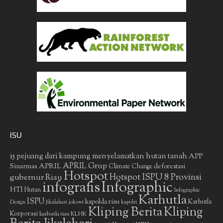
ISU
15 pejuang dari kampung menyelamatkan hutan tanah
APP
APRIL Grup
Sinarmas
APRIL
deforestasi
Climate Change
Hotspot
gubernur Riau
Hotspot ISPU 8 Provinsi
infografis
Infographic
HTI
Hutan
Infographic
Karhutla
ISPU
kapolda riau
Karhutla
Design
Jikalahari
jokowi
kapolri
Kliping Berita
Kliping
Korporasi
KLHK
karhutla riau