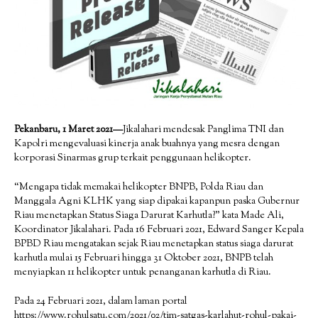
Pekanbaru, 1 Maret 2021—
Jikalahari mendesak Panglima TNI dan
Kapolri mengevaluasi kinerja anak buahnya yang mesra dengan
korporasi Sinarmas grup terkait penggunaan helikopter.
“Mengapa tidak memakai helikopter BNPB, Polda Riau dan
Manggala Agni KLHK yang siap dipakai kapanpun paska Gubernur
Riau menetapkan Status Siaga Darurat Karhutla?” kata Made Ali,
Koordinator Jikalahari. Pada 16 Februari 2021, Edward Sanger Kepala
BPBD Riau mengatakan sejak Riau menetapkan status siaga darurat
karhutla mulai 15 Februari hingga 31 Oktober 2021, BNPB telah
menyiapkan 11 helikopter untuk penanganan karhutla di Riau.
Pada 24 Februari 2021, dalam laman portal
https://www.rohulsatu.com/2021/02/tim-satgas-karlahut-rohul-pakai-