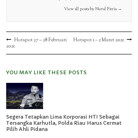
View all posts by Nurul Fitria
→
Post
Hotspot 27 – 28 Februari
Hotspot 1 – 2 Maret 2021
2021
navigation
YOU MAY LIKE THESE POSTS
Segera Tetapkan Lima Korporasi HTI Sebagai
Tersangka Karhutla, Polda Riau Harus Cermat
Pilih Ahli Pidana