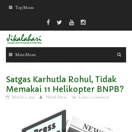
Skip
Top Menu
to
content
Main Menu
Satgas Karhutla Rohul, Tidak
Memakai 11 Helikopter BNPB?
March 1, 2021
Nurul Fitria
Leave a comment