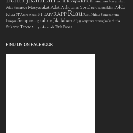
Berita Jikalahari
Korupsi
KPK
Kriminalisasi Masyarakat
konflik
Masyarakat Adat
Polda
Perhutanan Sosial
Adat
Mangrove
perubahan iklim
Riau
RAPP
Riau
PT RAPP
Riau Hijau
PT Arara Abadi
Semenanjung
Sempena 15 tahun Jikalahari
kampar
SP3 15 korporasi tersangka karhutla
Sukanto Tanoto
Surya darmadi
Titik Panas
FIND US ON FACEBOOK