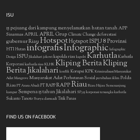
ISU
15 pejuang dari kampung menyelamatkan hutan tanah
APP
APRIL Grup
Sinarmas
APRIL
deforestasi
Climate Change
Hotspot
gubernur Riau
Hotspot ISPU 8 Provinsi
infografis
Infographic
HTI
Hutan
Infographic
Karhutla
ISPU
kapolda riau
Karhutla
Design
Jikalahari
jokowi
kapolri
Kliping Berita
Kliping
Korporasi
KLHK
karhutla riau
Berita Jikalahari
Korupsi
KPK
Kriminalisasi Masyarakat
konflik
Masyarakat Adat
Polda
Perhutanan Sosial
Adat
Mangrove
perubahan iklim
Riau
RAPP
Riau
PT RAPP
Riau Hijau
PT Arara Abadi
Semenanjung
Sempena 15 tahun Jikalahari
kampar
SP3 15 korporasi tersangka karhutla
Sukanto Tanoto
Surya darmadi
Titik Panas
FIND US ON FACEBOOK