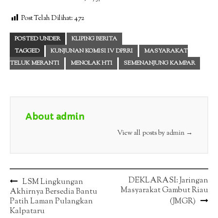
Post Telah Dilihat:
472
POSTED UNDER
KLIPING BERITA
TAGGED
KUNJUNAN KOMISI IV DPRRI
MASYARAKAT
TELUK MERANTI
MENOLAK HTI
SEMENANJUNG KAMPAR
About admin
View all posts by admin
→
Post
DEKLARASI: Jaringan
LSM Lingkungan
Masyarakat Gambut Riau
Akhirnya Bersedia Bantu
navigation
Patih Laman Pulangkan
(JMGR)
Kalpataru