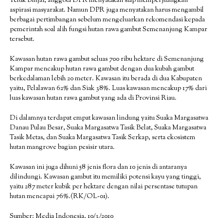
Teluk Binjai, anggota DPR menyatakan siap memperjuangkan
aspirasi masyarakat. Namun DPR juga menyatakan harus mengambil
berbagai pertimbangan sebelum mengeluarkan rekomendasi kepada
pemerintah soal alih fungsi hutan rawa gambut Semenanjung Kampar
tersebut.
Kawasan hutan rawa gambut seluas 700 ribu hektare di Semenanjung
Kampar mencakup hutan rawa gambut dengan dua kubah gambut
berkedalaman lebih 20 meter. Kawasan itu berada di dua Kabupaten
yaitu, Pelalawan 62% dan Siak 38%. Luas kawasan mencakup 17% dari
luas kawasan hutan rawa gambut yang ada di Provinsi Riau.
Di dalamnya terdapat empat kawasan lindung yaitu Suaka Margasatwa
Danau Pulau Besar, Suaka Margasatwa Tasik Belat, Suaka Margasatwa
Tasik Metas, dan Suaka Margasatwa Tasik Serkap, serta ekosistem
hutan mangrove bagian pesisir utara.
Kawasan ini juga dihuni 58 jenis flora dan 10 jenis di antaranya
dilindungi. Kawasan gambut itu memiliki potensi kayu yang tinggi,
yaitu 287 meter kubik per hektare dengan nilai persentase tutupan
hutan mencapai 76%.(RK/OL-01).
Sumber: Media Indonesia, 10/3/2010