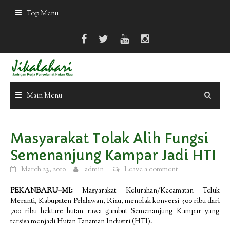
Skip
Top Menu
to
content
Main Menu
Masyarakat Tolak Alih Fungsi
Semenanjung Kampar Jadi HTI
March 23, 2010
admin
Leave a comment
PEKANBARU–MI:
Masyarakat Kelurahan/Kecamatan Teluk
Meranti, Kabupaten Pelalawan, Riau, menolak konversi 300 ribu dari
700 ribu hektare hutan rawa gambut Semenanjung Kampar yang
tersisa menjadi Hutan Tanaman Industri (HTI).