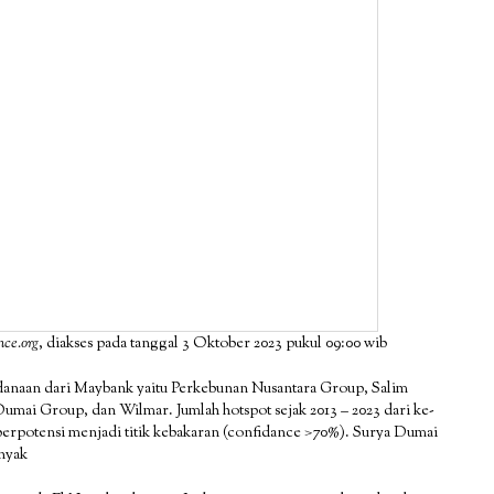
nce.org
, diakses pada tanggal 3 Oktober 2023 pukul 09:00 wib
anaan dari Maybank yaitu Perkebunan Nusantara Group, Salim
mai Group, dan Wilmar. Jumlah hotspot sejak 2013 – 2023 dari ke-
k) berpotensi menjadi titik kebakaran (confidance >70%). Surya Dumai
nyak