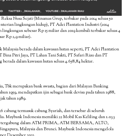
Reksa Nusa Sejati (Minamas Grup, terbakar pada 2014 seluas 50
enterian lingkungan hidup), PT Adei Plantation Industri (2014
lingkungan sebesar Rp 15 miliar dan 2019 kembali terbakar seluas 4
r Rp 2,9 miliar).
ik Malaysia berada dalam kawasan hutan seperti, PT Adei Plantation
 Bina Pitri Jaya, PT Lahan Tani Sakti, PT Safari Riau dan PT
g berada dalam kawasan hutan seluas 4.658,84 hektar.
, Tbk merupakan bank swasta, bagian dari Malayan Banking
hun 1959, mendapatkan ijin sebagai bank devisa pada tahun 1988,
jak tahun 1989.
6 cabang termasuk cabang Syariah, dan tersebar di seluruh
dia. Maybank Indonesia memiliki 22 Mobil Kas Keliling dan 1.033
yang tergabung dalam ATM PRIMA, ATM BERSAMA, ALTO,
ngapura, Malaysia dan Brunei. Maybank Indonesia mengelola
n per Desember 2021.