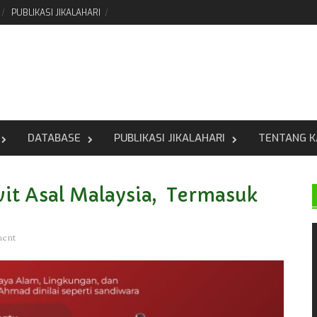
PUBLIKASI JIKALAHARI
DATABASE
PUBLIKASI JIKALAHARI
TENTANG K
wit Asal Malaysia, Termasuk
ment