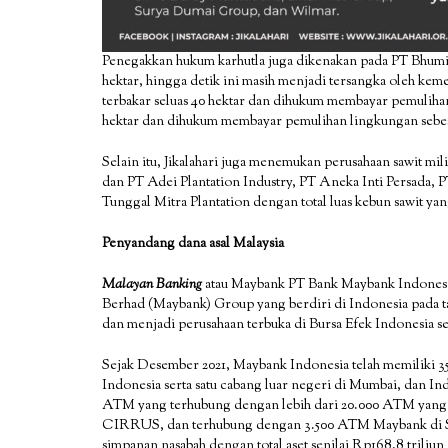
Penegakkan hukum karhutla juga dikenakan pada PT Bhumi 
hektar, hingga detik ini masih menjadi tersangka oleh kem
terbakar seluas 40 hektar dan dihukum membayar pemulihan 
hektar dan dihukum membayar pemulihan lingkungan sebesa
Selain itu, Jikalahari juga menemukan perusahaan sawit mil
dan PT Adei Plantation Industry, PT Aneka Inti Persada, PT
Tunggal Mitra Plantation dengan total luas kebun sawit yan
Penyandang dana asal Malaysia
Malayan Banking
atau Maybank PT Bank Maybank Indonesia
Berhad (Maybank) Group yang berdiri di Indonesia pada ta
dan menjadi perusahaan terbuka di Bursa Efek Indonesia se
Sejak Desember 2021, Maybank Indonesia telah memiliki 35
Indonesia serta satu cabang luar negeri di Mumbai, dan In
ATM yang terhubung dengan lebih dari 20.000 ATM 
CIRRUS, dan terhubung dengan 3.500 ATM Maybank di Si
simpanan nasabah dengan total aset senilai Rp168,8 triliu