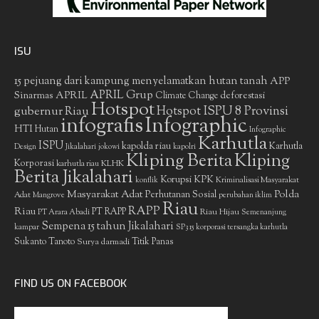
ISU
15 pejuang dari kampung menyelamatkan hutan tanah
APP
APRIL Grup
Sinarmas
APRIL
deforestasi
Climate Change
Hotspot
gubernur Riau
Hotspot ISPU 8 Provinsi
infografis
Infographic
HTI
Hutan
Infographic
Karhutla
ISPU
kapolda riau
Karhutla
Design
Jikalahari
jokowi
kapolri
Kliping Berita
Kliping
Korporasi
KLHK
karhutla riau
Berita Jikalahari
Korupsi
KPK
Kriminalisasi Masyarakat
konflik
Masyarakat Adat
Polda
Perhutanan Sosial
Adat
Mangrove
perubahan iklim
Riau
RAPP
Riau
PT RAPP
Riau Hijau
PT Arara Abadi
Semenanjung
Sempena 15 tahun Jikalahari
kampar
SP3 15 korporasi tersangka karhutla
Sukanto Tanoto
Surya darmadi
Titik Panas
FIND US ON FACEBOOK