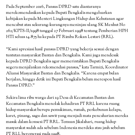
Pada September 2016, Pansus DPRD satu diantaranya
merekomendasikan kepada Bupati Bengkalis mengeluarkan
kebijakan kepada Menteri Lingkungan Hidup dan Kehutanan agar
mencabut atau sekurang-kurangnya meninjau ulang SK Menhut No
262/KPTS-II/1998 tanggal 27 Februari 1998 tentang Pemberian HPH
HTI seluas 14.875 ha kepada PT Rimba Rokan Lestari (RRL).
“Kami apresiasi hasil pansus DPRD yang bekerja sesuai dengan
tuntutan masyarakat Bantan dan Bengkalis. Kami juga mendesak
kepada DPRD Bengkalis agar memerintahkan Bupati Bengkalis
segera menjalankan rekomendasi pansus,” kata Tarmizi, Koordinator
Aliansi Masyarakat Bantan dan Bengkalis. “Karena empat bulan
berjalan, hingga detik ini Bupati Bengkalis belum merespon hasil
Pansus DPRD.”
Sekira lima ribu warga dari 19 Desa di Kecamatan Bantan dan
Kecamatan Bengkalis menolak kehadiran PT RRL karena ruang
hidup masyarakat berupa pemukiman, rumah, perkebunan kelapa,
karet, pinang, sagu dan sawit yang menjadi mata pencaharian mereka
masuk dalam konsesi PT RRL. Temuan Jikalahari, ruang hidup
masyarakat sudah ada sebelum Indonesia merdeka atau jauh sebelum
PT RLL beroperasi pada 1998.