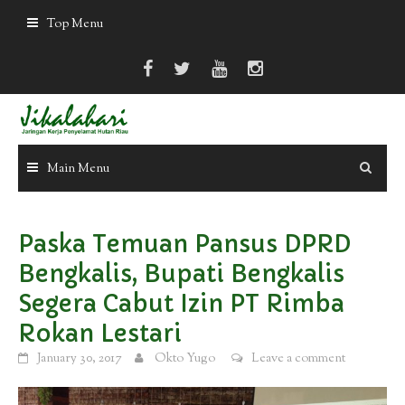
Skip
Top Menu
to
content
Main Menu
Paska Temuan Pansus DPRD
Bengkalis, Bupati Bengkalis
Segera Cabut Izin PT Rimba
Rokan Lestari
January 30, 2017
Okto Yugo
Leave a comment