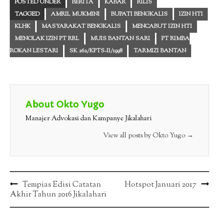
POSTED UNDER
BERITA
KABAR
RILIS
TAGGED
AMRIL MUKMINI
BUPATI BENGKALIS
IZIN HTI
KLHK
MASYARAKAT BENGKALIS
MENCABUT IZIN HTI
MENOLAK IZIN PT RRL
MUIS BANTAN SARI
PT RIMBA
ROKAN LESTARI
SK 262/KPTS-II/1998
TARMIZI BANTAN
About Okto Yugo
Manajer Advokasi dan Kampanye Jikalahari
View all posts by Okto Yugo
→
Post
Tempias Edisi Catatan
Hotspot Januari 2017
Akhir Tahun 2016 Jikalahari
navigation