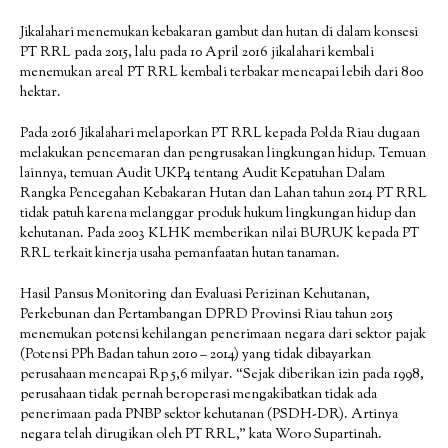
Jikalahari menemukan kebakaran gambut dan hutan di dalam konsesi
PT RRL pada 2015, lalu pada 10 April 2016 jikalahari kembali
menemukan areal PT RRL kembali terbakar mencapai lebih dari 800
hektar.
Pada 2016 Jikalahari melaporkan PT RRL kepada Polda Riau dugaan
melakukan pencemaran dan pengrusakan lingkungan hidup. Temuan
lainnya, temuan Audit UKP4 tentang Audit Kepatuhan Dalam
Rangka Pencegahan Kebakaran Hutan dan Lahan tahun 2014 PT RRL
tidak patuh karena melanggar produk hukum lingkungan hidup dan
kehutanan. Pada 2003 KLHK memberikan nilai BURUK kepada PT
RRL terkait kinerja usaha pemanfaatan hutan tanaman.
Hasil Pansus Monitoring dan Evaluasi Perizinan Kehutanan,
Perkebunan dan Pertambangan DPRD Provinsi Riau tahun 2015
menemukan potensi kehilangan penerimaan negara dari sektor pajak
(Potensi PPh Badan tahun 2010 – 2014) yang tidak dibayarkan
perusahaan mencapai Rp 5,6 milyar. “Sejak diberikan izin pada 1998,
perusahaan tidak pernah beroperasi mengakibatkan tidak ada
penerimaan pada PNBP sektor kehutanan (PSDH-DR). Artinya
negara telah dirugikan oleh PT RRL,” kata Woro Supartinah.