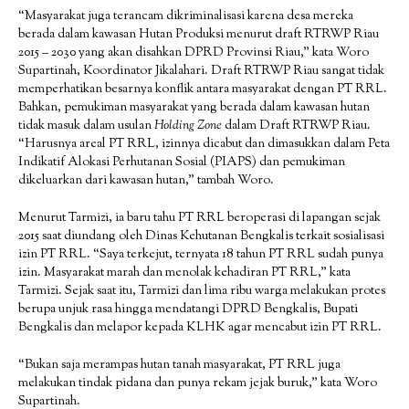
“Masyarakat juga terancam dikriminalisasi karena desa mereka
berada dalam kawasan Hutan Produksi menurut draft RTRWP Riau
2015 – 2030 yang akan disahkan DPRD Provinsi Riau,” kata Woro
Supartinah, Koordinator Jikalahari. Draft RTRWP Riau sangat tidak
memperhatikan besarnya konflik antara masyarakat dengan PT RRL.
Bahkan, pemukiman masyarakat yang berada dalam kawasan hutan
tidak masuk dalam usulan
Holding Zone
dalam Draft RTRWP Riau.
“Harusnya areal PT RRL, izinnya dicabut dan dimasukkan dalam Peta
Indikatif Alokasi Perhutanan Sosial (PIAPS) dan pemukiman
dikeluarkan dari kawasan hutan,” tambah Woro.
Menurut Tarmizi, ia baru tahu PT RRL beroperasi di lapangan sejak
2015 saat diundang oleh Dinas Kehutanan Bengkalis terkait sosialisasi
izin PT RRL. “Saya terkejut, ternyata 18 tahun PT RRL sudah punya
izin. Masyarakat marah dan menolak kehadiran PT RRL,” kata
Tarmizi. Sejak saat itu, Tarmizi dan lima ribu warga melakukan protes
berupa unjuk rasa hingga mendatangi DPRD Bengkalis, Bupati
Bengkalis dan melapor kepada KLHK agar mencabut izin PT RRL.
“Bukan saja merampas hutan tanah masyarakat, PT RRL juga
melakukan tindak pidana dan punya rekam jejak buruk,” kata Woro
Supartinah.