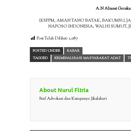
A.N Aliansi Geraka
(KSPPM, AMAN TANO BATAK, BAKUMSU, JAM
NAPOSO INDONESIA, WALHI SUMUT, 
Post Telah Dilihat:
1,087
POSTED UNDER
KABAR
TAGGED
KRIMINALISASI MASYARAKAT ADAT
T
About Nurul Fitria
Staf Advokasi dan Kampanye Jikalahari