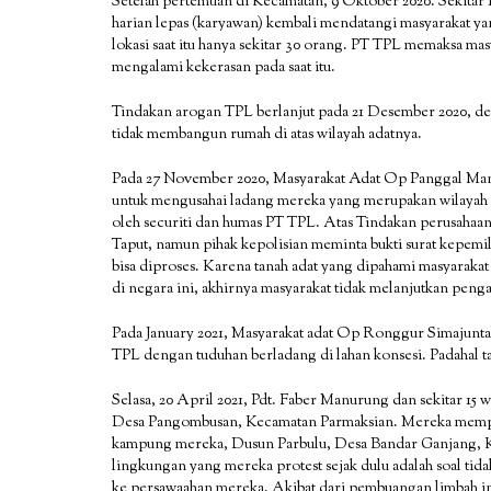
Setelah pertemuan di Kecamatan, 9 Oktober 2020. Sekitar 1
harian lepas (karyawan) kembali mendatangi masyarakat ya
lokasi saat itu hanya sekitar 30 orang. PT TPL memaksa 
mengalami kekerasan pada saat itu.
Tindakan arogan TPL berlanjut pada 21 Desember 2020, de
tidak membangun rumah di atas wilayah adatnya.
Pada 27 November 2020, Masyarakat Adat Op Panggal Man
untuk mengusahai ladang mereka yang merupakan wilayah a
oleh securiti dan humas PT TPL. Atas Tindakan perusahaan
Taput, namun pihak kepolisian meminta bukti surat kepemil
bisa diproses. Karena tanah adat yang dipahami masyarakat 
di negara ini, akhirnya masyarakat tidak melanjutkan peng
Pada January 2021, Masyarakat adat Op Ronggur Simajunta
TPL dengan tuduhan berladang di lahan konsesi. Padahal 
Selasa, 20 April 2021, Pdt. Faber Manurung dan sekitar 15
Desa Pangombusan, Kecamatan Parmaksian. Mereka mempro
kampung mereka, Dusun Parbulu, Desa Bandar Ganjang, 
lingkungan yang mereka protest sejak dulu adalah soal ti
ke persawaahan mereka. Akibat dari pembuangan limbah ini