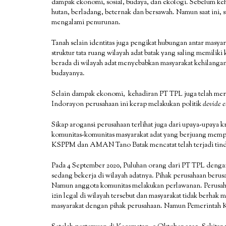
dampak ekonomi, sosial, budaya, dan ekologi. Sebelum ke
hutan, berladang, beternak dan bersawah. Namun saat ini, 
mengalami penurunan.
Tanah selain identitas juga pengikat hubungan antar masyara
struktur tata ruang wilayah adat batak yang saling memilik
berada di wilayah adat menyebabkan masyarakat kehilangan 
budayanya.
Selain dampak ekonomi, kehadiran PT TPL juga telah meru
Indorayon perusahaan ini kerap melakukan politik
devide e
Sikap arogansi perusahaan terlihat juga dari upaya-upaya k
komunitas-komunitas masyarakat adat yang berjuang memper
KSPPM dan AMAN Tano Batak mencatat telah terjadi tind
Pada 4 September 2020, Puluhan orang dari PT TPL denga
sedang bekerja di wilayah adatnya. Pihak perusahaan berus
Namun anggota komunitas melakukan perlawanan. Perusah
izin legal di wilayah tersebut dan masyarakat tidak berhak 
masyarakat dengan pihak perusahaan. Namun Pemerintah 