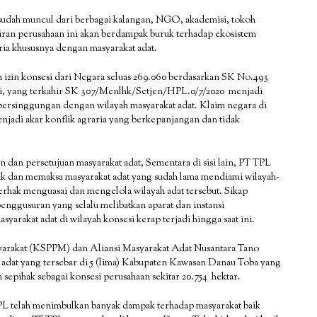
 sudah muncul dari berbagai kalangan, NGO, akademisi, tokoh
iran perusahaan ini akan berdampak buruk terhadap ekosistem
ia khususnya dengan masyarakat adat.
 izin konsesi dari Negara seluas 269.060 berdasarkan SK No.493
si, yang terkahir SK 307/Menlhk/Setjen/HPL.0/7/2020 menjadi
t bersinggungan dengan wilayah masyarakat adat. Klaim negara di
njadi akar konflik agraria yang berkepanjangan dan tidak
dan persetujuan masyarakat adat, Sementara di sisi lain, PT TPL
ak dan memaksa masyarakat adat yang sudah lama mendiami wilayah-
rhak menguasai dan mengelola wilayah adat tersebut. Sikap
enggusuran yang selalu melibatkan aparat dan instansi
yarakat adat di wilayah konsesi kerap terjadi hingga saat ini.
yarakat (KSPPM) dan Aliansi Masyarakat Adat Nusantara Tano
at yang tersebar di 5 (lima) Kabupaten Kawasan Danau Toba yang
sepihak sebagai konsesi perusahaan sekitar 20.754 hektar.
PL telah menimbulkan banyak dampak terhadap masyarakat baik