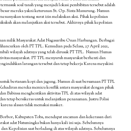
termasuk soal tanah yang menjadi lokasi pembibitan tersebut adalah
a besar mereka yakni keturunan St. Op. Sinta Manurung. Namun
 menanyakan tentang surat izin melakukan aksi. Pihak kepolisian
rsikukuh akan melanjutkan aksi tersebut. Akhirnya pihak kepolisian
aman milik Masyarakat Adat Nagasaribu Onan Harbangan. Berbagai
 dihancurkan oleh PT TPL. Kemudian pada Selasa, 27 April 2021,
mbali wilayah adatnya yang telah dirusak PT TPL. Namun Humas
tivitas masyarakat. PT TPL menyuruh masyarakat berhenti dan
ngindahkan larangan tersebut dan tetap bekerja Karena meyakini
n untuk bertanam kopi dan jagung. Namun di saat bersamaan PT TPL
. Kehadiran mereka memicu konflik antara masyarakat dengan pihak
an Babinsa menghentikan aktivitas TPL di atas wilayah adat
an tetap bersikeras untuk melanjutkan penanaman. Justru Polisi
karena alasan tidak memakai masker.
n Borbor, Kabupaten Toba, mendapat ancaman dan kekerasan dari
akat adat Natumingka bukan hanya kali ini saja. Sebelumnya
 dan Kepolisian saat berladang di atas wilayah adatnya. Sebelumnya