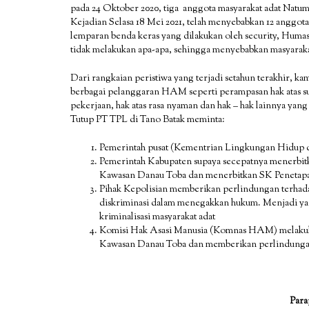
pada 24 Oktober 2020, tiga anggota masyarakat adat Natumi
Kejadian Selasa 18 Mei 2021, telah menyebabkan 12 anggota
lemparan benda keras yang dilakukan oleh security, Humas
tidak melakukan apa-apa, sehingga menyebabkan masyarak
Dari rangkaian peristiwa yang terjadi setahun terakhir, k
berbagai pelanggaran HAM seperti perampasan hak atas su
pekerjaan, hak atas rasa nyaman dan hak – hak lainnya yang
Tutup PT TPL di Tano Batak meminta:
Pemerintah pusat (Kementrian Lingkungan Hidup d
Pemerintah Kabupaten supaya secepatnya menerbit
Kawasan Danau Toba dan menerbitkan SK Penetapa
Pihak Kepolisian memberikan perlindungan terhada
diskriminasi dalam menegakkan hukum. Menjadi ya
kriminalisasi masyarakat adat
Komisi Hak Asasi Manusia (Komnas HAM) melakuk
Kawasan Danau Toba dan memberikan perlindungan
Para