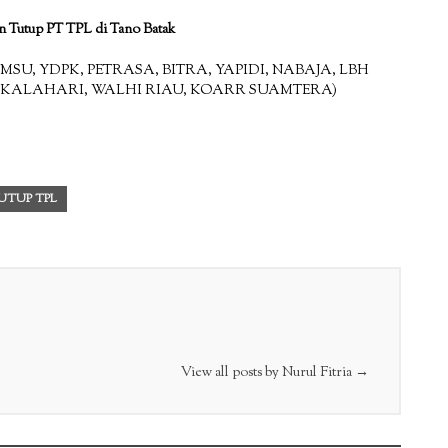
n Tutup PT TPL di Tano Batak
SU, YDPK, PETRASA, BITRA, YAPIDI, NABAJA, LBH
JIKALAHARI, WALHI RIAU, KOARR SUAMTERA)
UTUP TPL
View all posts by Nurul Fitria
→