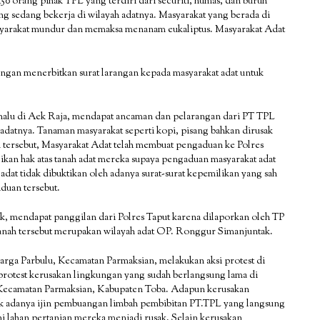
50 orang pihak TPL yang terdiri dari securiti, humas, dan buruh
ng sedang bekerja di wilayah adatnya. Masyarakat yang berada di
masyarakat mundur dan memaksa menanam eukaliptus. Masyarakat Adat
ngan menerbitkan surat larangan kepada masyarakat adat untuk
alu di Aek Raja, mendapat ancaman dan pelarangan dari PT TPL
datnya. Tanaman masyarakat seperti kopi, pisang bahkan dirusak
 tersebut, Masyarakat Adat telah membuat pengaduan ke Polres
ikan hak atas tanah adat mereka supaya pengaduan masyarakat adat
adat tidak dibuktikan oleh adanya surat-surat kepemilikan yang sah
aduan tersebut.
k, mendapat panggilan dari Polres Taput karena dilaporkan oleh TP
tanah tersebut merupakan wilayah adat OP. Ronggur Simanjuntak.
 warga Parbulu, Kecamatan Parmaksian, melakukan aksi protest di
test kerusakan lingkungan yang sudah berlangsung lama di
Kecamatan Parmaksian, Kabupaten Toba. Adapun kerusakan
dak adanya ijin pembuangan limbah pembibitan PT.TPL yang langsung
 lahan pertanian mereka menjadi rusak. Selain kerusakan