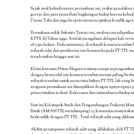
Sejak awal kehadirannya perusahaan ini, reaksi penolakan
gereja dan para pemerhati lingkungan hidup karena kehad
Danau Toba dan juga berpotensi menciptakan konflik agrar
Perusahaan milik Sukanto Tanoto ini, awalnya mendapatkan
KPTS-II/Tahun 1992. Setelah mengalami delapan kali revi
167.912 hektar. Pada umumnya, di wilayah konsesi tersebu
wilayah adat dan pemberian izin konsesi kepada PT TPL me
terselesaikan hingga saat ini.
Klaim kawasan Hutan Negara tentunya tanpa sepengetahuan 
dengan bermodal izin konsesi tersebut merasa paling berh
wilayah tersebut untuk menerima bahwa PT TPL lah yang be
arogansi perusahaan ini ditunjukkan dengan upaya-upaya p
pemerintahan terkait. Kekerasan dan intimidasi terhadap mas
Saat ini Kelompok Studi dan Pengembangan Prakarsa Mas
Batak (AMAN TB) mendampingi 23 komunitas masyarakat ad
berkonflik dengan PT TPL. Total wilayah adat yang diklaim 
Akibat perampasan wilayah adat yang dilakukan oleh PT T