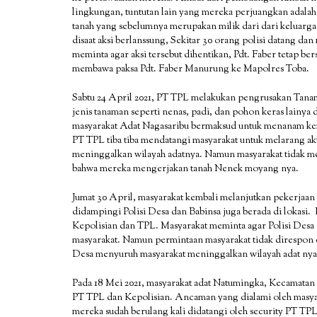
lingkungan, tuntutan lain yang mereka perjuangkan adalah 
tanah yang sebelumnya merupakan milik dari dari keluarg
disaat aksi berlanssung, Sekitar 30 orang polisi datang dan
meminta agar aksi tersebut dihentikan, Pdt. Faber tetap be
membawa paksa Pdt. Faber Manurung ke Mapolres Toba.
Sabtu 24 April 2021, PT TPL melakukan pengrusakan Tan
jenis tanaman seperti nenas, padi, dan pohon keras lainya
masyarakat Adat Nagasaribu bermaksud untuk menanam ke
PT TPL tiba tiba mendatangi masyarakat untuk melarang ak
meninggalkan wilayah adatnya. Namun masyarakat tidak me
bahwa mereka mengerjakan tanah Nenek moyang nya.
Jumat 30 April, masyarakat kembali melanjutkan pekerjaa
didampingi Polisi Desa dan Babinsa juga berada di lokasi
Kepolisian dan TPL. Masyarakat meminta agar Polisi Desa d
masyarakat. Namun permintaan masyarakat tidak direspon d
Desa menyuruh masyarakat meninggalkan wilayah adat nya 
Pada 18 Mei 2021, masyarakat adat Natumingka, Kecamata
PT TPL dan Kepolisian. Ancaman yang dialami oleh masyar
mereka sudah berulang kali didatangi oleh security PT TPL