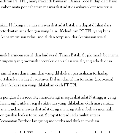
hadiran PT TPL, masyarakat di kawasan Danau Toba hidup dari hasil
sumber mata pencaharian masyarakat adat di wilayah konsesi terus
kat. Hubungan antar masyarakat adat batak ini dapat dilihat dari
i keterkaitan satu dengan yang lain. Kehadiran PT.TPL yang kini
keharmonisan relasi social dan terpisah dari kebiasaan sosial
sak harmoni sosial dan budaya di Tanah Batak. Sejak masih bernama
t impera
yang merusak interaksi dan relasi sosial yang ada di desa.
riminalisasi dan intimidasi yang dilakukan perusahaan terhadap
tahankan wilayah adatnya. Dalam dua tahun terakhir (2020-2021),
akan kekerasan yang dilakukan oleh PT TPL:
n pengawalan security mendatangi masyarakat adat Natinggir yang
aha menghentikan segala aktivitas yang dilakukan oleh masyarakat.
an menekan masyarakat adat dengan mengatakan bahwa memiliki
mengusahai loaksi tersebut. Sempat terjadi adu mulut antara
Kecamatan Borbor langsung mencoba melakukan mediasi.