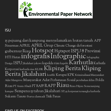
ISU
15 pejuang dari kampung menyelamatkan hutan tanah
APP
APRIL Grup
Sinarmas
APRIL
deforestasi
Climate Change
Hotspot
gubernur Riau
Hotspot ISPU 8 Provinsi
infografis
Infographic
HTI
Hutan
Infographic
Karhutla
ISPU
kapolda riau
Karhutla
Design
Jikalahari
jokowi
kapolri
Kliping Berita
Kliping
Korporasi
KLHK
karhutla riau
Berita Jikalahari
Korupsi
KPK
Kriminalisasi Masyarakat
konflik
Masyarakat Adat
Polda
Perhutanan Sosial
Adat
Mangrove
perubahan iklim
Riau
RAPP
Riau
PT RAPP
Riau Hijau
PT Arara Abadi
Semenanjung
Sempena 15 tahun Jikalahari
kampar
SP3 15 korporasi tersangka karhutla
Sukanto Tanoto
Surya darmadi
Titik Panas