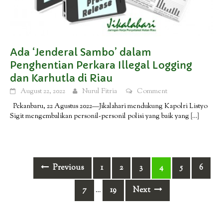
Ada ‘Jenderal Sambo’ dalam
Penghentian Perkara Illegal Logging
dan Karhutla di Riau
August 22, 2022
Nurul Fitria
Comment
Pekanbaru, 22 Agustus 2022—Jikalahari mendukung Kapolri Listyo
Sigit mengembalikan personil-personil polisi yang baik yang
[…]
Posts
Previous
1
2
3
4
5
6
navigation
7
19
Next
…