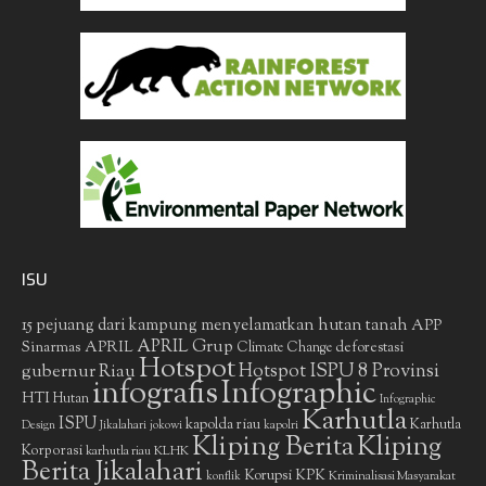
ISU
15 pejuang dari kampung menyelamatkan hutan tanah
APP
APRIL Grup
Sinarmas
APRIL
deforestasi
Climate Change
Hotspot
gubernur Riau
Hotspot ISPU 8 Provinsi
infografis
Infographic
HTI
Hutan
Infographic
Karhutla
ISPU
kapolda riau
Karhutla
Design
Jikalahari
jokowi
kapolri
Kliping Berita
Kliping
Korporasi
KLHK
karhutla riau
Berita Jikalahari
Korupsi
KPK
Kriminalisasi Masyarakat
konflik