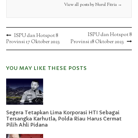
View all posts by Nurul Fitria
→
Post
ISPU dan Hotspot 8
ISPU dan Hotspot 8
Provinsi 17 Oktober 2023
Provinsi 18 Oktober 2023
navigation
YOU MAY LIKE THESE POSTS
Segera Tetapkan Lima Korporasi HTI Sebagai
Tersangka Karhutla, Polda Riau Harus Cermat
Pilih Ahli Pidana