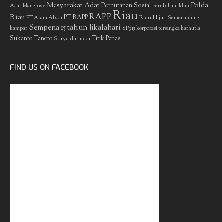
Masyarakat Adat
Polda
Perhutanan Sosial
Adat
Mangrove
perubahan iklim
Riau
RAPP
Riau
PT RAPP
Riau Hijau
PT Arara Abadi
Semenanjung
Sempena 15 tahun Jikalahari
kampar
SP3 15 korporasi tersangka karhutla
Sukanto Tanoto
Surya darmadi
Titik Panas
FIND US ON FACEBOOK