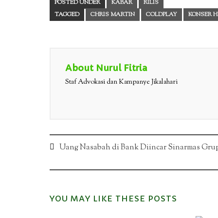
POSTED UNDER
KABAR
RILIS
TAGGED
CHRIS MARTIN
COLDPLAY
KONSER H
About Nurul Fitria
Staf Advokasi dan Kampanye Jikalahari
Post
Uang Nasabah di Bank Diincar Sinarmas Gru
navigation
YOU MAY LIKE THESE POSTS