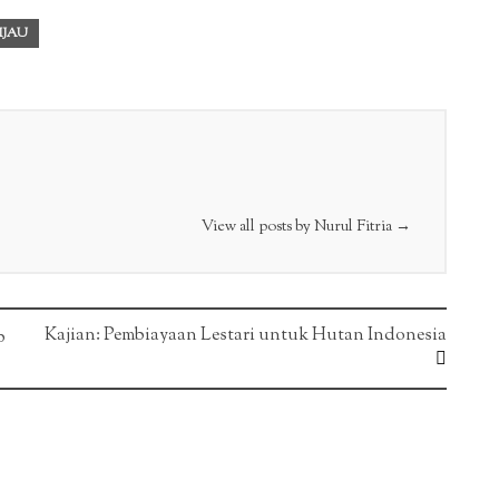
IJAU
View all posts by Nurul Fitria
→
Kajian: Pembiayaan Lestari untuk Hutan Indonesia
p