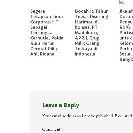
Segera
Bocah 12 Tahun
Jikala
Tetapkan Lima
Tewas Diserang
Doron
Korporasi HTI
Harimau di
Penyu
Sebagai
Konsesi PT
RKPS
Tersangka
Madukoro,
Partis
Karhutla, Polda
APRIL Grup
untuk
Riau Harus
Milik Orang
Kelom
Cermat Pilih
Terkaya di
Perhu
Ahli Pidana
Indonesia
Sosial 
Bengka
Leave a Reply
Your email address will not be published.
Required 
Comment
*