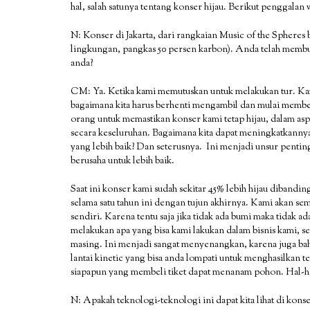
hal, salah satunya tentang konser hijau. Berikut penggal
N: Konser di Jakarta, dari rangkaian Music of the Sphere
lingkungan, pangkas 50 persen karbon). Anda telah membu
anda?
CM: Ya. Ketika kami memutuskan untuk melakukan tur. Kam
bagaimana kita harus berhenti mengambil dan mulai membe
orang untuk memastikan konser kami tetap hijau, dalam aspek
secara keseluruhan. Bagaimana kita dapat meningkatkanny
yang lebih baik? Dan seterusnya. Ini menjadi unsur penting
berusaha untuk lebih baik.
Saat ini konser kami sudah sekitar 45% lebih hijau diband
selama satu tahun ini dengan tujun akhirnya. Kami akan se
sendiri. Karena tentu saja jika tidak ada bumi maka tidak 
melakukan apa yang bisa kami lakukan dalam bisnis kami, s
masing. Ini menjadi sangat menyenangkan, karena juga bahw
lantai kinetic yang bisa anda lompati untuk menghasilkan t
siapapun yang membeli tiket dapat menanam pohon. Hal-h
N: Apakah teknologi-teknologi ini dapat kita lihat di konse