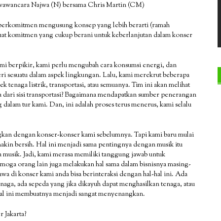
an wawancara Najwa (N) bersama Chris Martin (CM)
s berkomitmen mengusung konsep yang lebih berarti (ramah
at komitmen yang cukup berani untuk keberlanjutan dalam konser
i berpikir, kami perlu mengubah cara konsumsi energi, dan
ri sesuatu dalam aspek lingkungan. Lalu, kami merekrut beberapa
 tenaga listrik, transportasi, atau semuanya. Tim ini akan melihat
a dari sisi transportasi? Bagaimana mendapatkan sumber penerangan
 dalam tur kami. Dan, ini adalah proses terus menerus, kami selalu
ingkan dengan konser-konser kami sebelumnya. Tapi kami baru mulai
makin bersih. Hal ini menjadi sama pentingnya dengan musik itu
ada musik. Jadi, kami merasa memiliki tanggung jawab untuk
emoga orang lain juga melakukan hal sama dalam bisnisnya masing-
a di konser kami anda bisa berinteraksi dengan hal-hal ini. Ada
enaga, ada sepeda yang jika dikayuh dapat menghasilkan tenaga, atau
al ini membuatnya menjadi sangat menyenangkan.
r Jakarta?