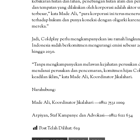
kebakaran hutan dan lahan, penebangan hutan alam dan p
dan tempatan yang dilakukan oleh korporasi adalah aktor
terbesar,” kata Made Ali, “para korporasi ini terus mene
terhadap hukum dan punya koneksi dengan oligarki karena
mereka.”
Jadi, Coldplay perlu mengkampanyekan isu ramah lingkunga
Indonesia sudah berkomitmen mengurangi emisi sebesar 2
hingga 2030.
“Tanpa mengkampanyekan melawan kejahatan perusakan d
mendanai perusakan dan pencemaran, komitmen hijau Cold
keadilan iklim,” kata Made Ali, Koordinator Jikalahari.
Narahubung:
Made Ali, Koordinator Jikalahari —0812 7531 1009
Arpiyan, Staf Kampanye dan Advokasi—0812 6111 634
Post Telah Dilihat:
619