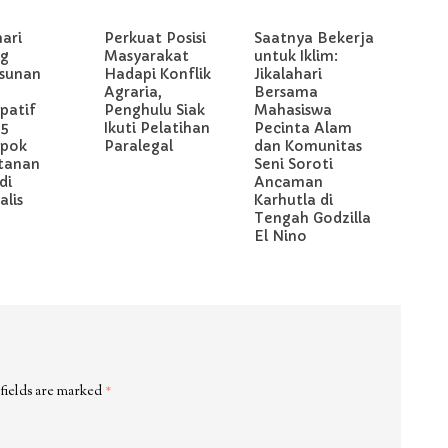
hari
Perkuat Posisi
Saatnya Bekerja
g
Masyarakat
untuk Iklim:
sunan
Hadapi Konflik
Jikalahari
Agraria,
Bersama
ipatif
Penghulu Siak
Mahasiswa
 5
Ikuti Pelatihan
Pecinta Alam
pok
Paralegal
dan Komunitas
tanan
Seni Soroti
di
Ancaman
lis
Karhutla di
Tengah Godzilla
El Nino
fields are marked
*