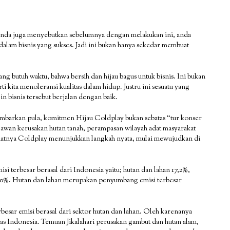
ah anda juga menyebutkan sebelumnya dengan melakukan ini, anda
dalam bisnis yang sukses. Jadi ini bukan hanya sekedar membuat
butuh waktu, bahwa bersih dan hijau bagus untuk bisnis. Ini bukan
rti kita menoleransi kualitas dalam hidup. Justru ini sesuatu yang
in bisnis tersebut berjalan dengan baik.
gambarkan pula, komitmen Hijau Coldplay bukan sebatas “tur konser
lawan kerusakan hutan tanah, perampasan wilayah adat masyarakat
 saatnya Coldplay menunjukkan langkah nyata, mulai mewujudkan di
erbesar berasal dari Indonesia yaitu; hutan dan lahan 17,2%,
0,10%. Hutan dan lahan merupakan penyumbang emisi terbesar
besar emisi berasal dari sektor hutan dan lahan. Oleh karenanya
tas Indonesia. Temuan Jikalahari perusakan gambut dan hutan alam,