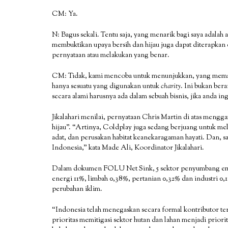
CM: Ya.
N: Bagus sekali. Tentu saja, yang menarik bagi saya adal
membuktikan upaya bersih dan hijau juga dapat diterapkan 
pernyataan atau melakukan yang benar.
CM: Tidak, kami mencoba untuk menunjukkan, yang memang 
hanya sesuatu yang digunakan untuk
charity
. Ini bukan bera
secara alami harusnya ada dalam sebuah bisnis, jika anda ing
Jikalahari menilai, pernyataan Chris Martin di atas meng
hijau”. “Artinya, Coldplay juga sedang berjuang untuk me
adat, dan perusakan habitat keanekaragaman hayati. Dan,
Indonesia,” kata Made Ali, Koordinator Jikalahari.
Dalam dokumen FOLU Net Sink, 5 sektor penyumbang emisi t
energi 11%, limbah 0,38%, pertanian 0,32% dan industri 
perubahan iklim.
“Indonesia telah menegaskan secara formal kontributor ter
prioritas memitigasi sektor hutan dan lahan menjadi priori