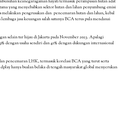
embunuhan keanegaragaman hayati termasuk perampasan hutan adat
 utama yang menyebabkan sektor hutan dan lahan penyumbang emisi
rus melakukan pengrusakan dan pencemaran hutan dan lahan, kebal
 lembaga jasa keuangan salah satunya BCA terus pula mendanai
n selain tur hijau di Jakarta pada November 2023. Apalagi
9% dengan usaha sendiri dan 41% dengan dukungan internasional
an pencemaran LHK, termasuk korelasi BCA yang turut serta
play hanya bualan belaka di tengah masyarakat global menyerukan