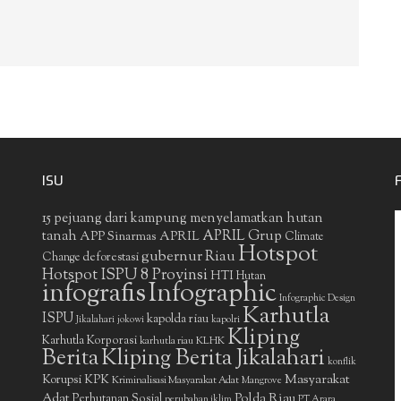
ISU
15 pejuang dari kampung menyelamatkan hutan
APRIL Grup
tanah
APP Sinarmas
APRIL
Climate
Hotspot
gubernur Riau
deforestasi
Change
Hotspot ISPU 8 Provinsi
HTI
Hutan
infografis
Infographic
Infographic Design
Karhutla
ISPU
kapolda riau
Jikalahari
jokowi
kapolri
Kliping
Karhutla Korporasi
KLHK
karhutla riau
Berita
Kliping Berita Jikalahari
konflik
Masyarakat
Korupsi
KPK
Kriminalisasi Masyarakat Adat
Mangrove
Adat
Polda Riau
Perhutanan Sosial
perubahan iklim
PT Arara