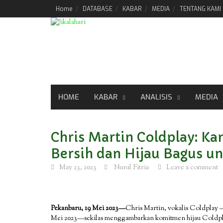
Skip
Home
DATABASE
KABAR
MEDIA
TENTANG KAMI
to
content
HOME
KABAR
ANALISIS
MEDIA
Chris Martin Coldplay: 
Bersih dan Hijau Bagus un
May 23, 2023
Nurul Fitria
Leave a comment
Pekanbaru, 19 Mei 2023—
Chris Martin, vokalis Coldplay 
Mei 2023—sekilas menggambarkan komitmen hijau Coldpla