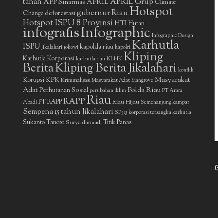
APRIL Grup
tanah
APP Sinarmas
APRIL
Climate
Hotspot
gubernur Riau
deforestasi
Change
Hotspot ISPU 8 Provinsi
HTI
Hutan
infografis
Infographic
Infographic Design
Karhutla
ISPU
kapolda riau
Jikalahari
jokowi
kapolri
Kliping
Karhutla Korporasi
KLHK
karhutla riau
Berita
Kliping Berita Jikalahari
konflik
Masyarakat
Korupsi
KPK
Kriminalisasi Masyarakat Adat
Mangrove
Adat
Polda Riau
Perhutanan Sosial
perubahan iklim
PT Arara
Riau
RAPP
PT RAPP
Riau Hijau
Abadi
Semenanjung kampar
Sempena 15 tahun Jikalahari
SP3 15 korporasi tersangka karhutla
Sukanto Tanoto
Surya darmadi
Titik Panas