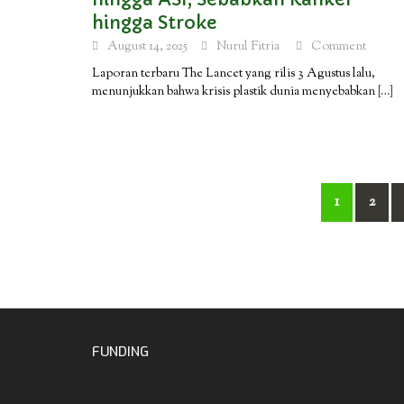
hingga Stroke
August 14, 2025
Nurul Fitria
Comment
Laporan terbaru The Lancet yang rilis 3 Agustus lalu,
menunjukkan bahwa krisis plastik dunia menyebabkan
[…]
Posts
1
2
navigation
FUNDING