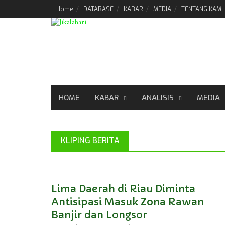
Skip
Home
DATABASE
KABAR
MEDIA
TENTANG KAMI
to
content
HOME
KABAR
ANALISIS
MEDIA
KLIPING BERITA
Lima Daerah di Riau Diminta
Antisipasi Masuk Zona Rawan
Banjir dan Longsor