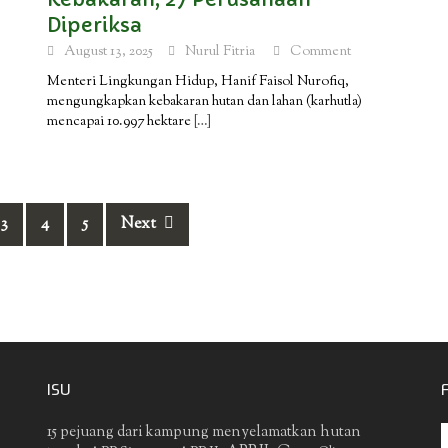
Diperiksa
August 13, 2025
Nurul Fitria
Comment
Menteri Lingkungan Hidup, Hanif Faisol Nurofiq,
mengungkapkan kebakaran hutan dan lahan (karhutla)
mencapai 10.997 hektare
[…]
3
4
5
Next
ISU
15 pejuang dari kampung menyelamatkan hutan