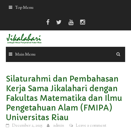
Skip
Top Menu
to
content
Main Menu
Silaturahmi dan Pembahasan
Kerja Sama Jikalahari dengan
Fakultas Matematika dan Ilmu
Pengetahuan Alam (FMIPA)
Universitas Riau
December 2, 2025
admin
Leave a comment