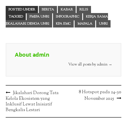
POSTED UNDER
BERITA
KABAR
RILIS
TAGGED
FMIPA UNRI
INFOGRAPHIC
KERJA SAMA
JIKALAHARI DENGA UNRI
KPA EMC
MAPALA
UNRI
About admin
View all posts by admin
→
Post
8 Hotspot pada 24-30
Jikalahari Dorong Tata
Kelola Ekosistem yang
November 2025
navigation
Inklusif Lewat Inisiatif
Bengkalis Lestari