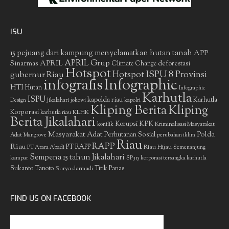
ISU
15 pejuang dari kampung menyelamatkan hutan tanah
APP
APRIL Grup
Sinarmas
APRIL
deforestasi
Climate Change
Hotspot
gubernur Riau
Hotspot ISPU 8 Provinsi
infografis
Infographic
HTI
Hutan
Infographic
Karhutla
ISPU
kapolda riau
Karhutla
Design
Jikalahari
jokowi
kapolri
Kliping Berita
Kliping
Korporasi
KLHK
karhutla riau
Berita Jikalahari
Korupsi
KPK
Kriminalisasi Masyarakat
konflik
Masyarakat Adat
Polda
Perhutanan Sosial
Adat
Mangrove
perubahan iklim
Riau
RAPP
Riau
PT RAPP
Riau Hijau
PT Arara Abadi
Semenanjung
Sempena 15 tahun Jikalahari
kampar
SP3 15 korporasi tersangka karhutla
Sukanto Tanoto
Surya darmadi
Titik Panas
FIND US ON FACEBOOK