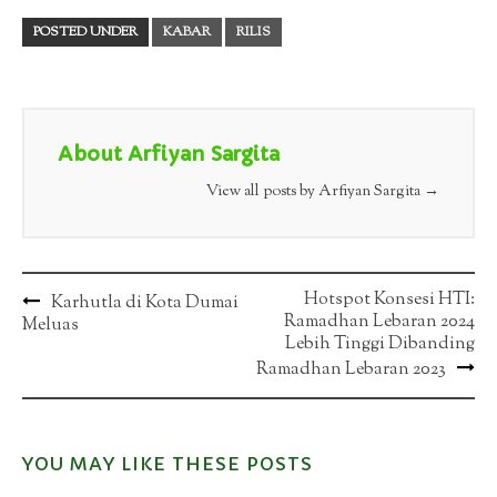
POSTED UNDER
KABAR
RILIS
About Arfiyan Sargita
View all posts by Arfiyan Sargita
→
Post
Hotspot Konsesi HTI:
Karhutla di Kota Dumai
Ramadhan Lebaran 2024
Meluas
navigation
Lebih Tinggi Dibanding
Ramadhan Lebaran 2023
YOU MAY LIKE THESE POSTS