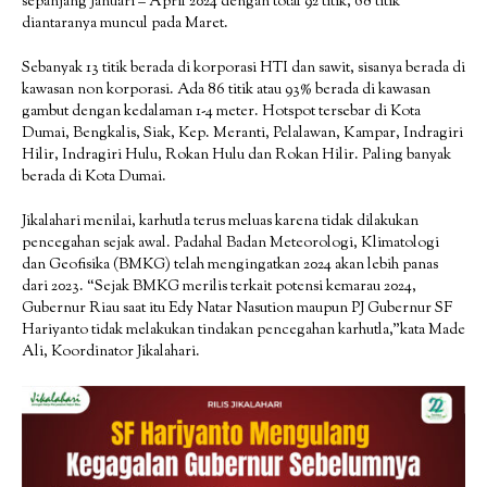
sepanjang Januari – April 2024 dengan total 92 titik, 68 titik
diantaranya muncul pada Maret.
Sebanyak 13 titik berada di korporasi HTI dan sawit, sisanya berada di
kawasan non korporasi. Ada 86 titik atau 93% berada di kawasan
gambut dengan kedalaman 1-4 meter. Hotspot tersebar di Kota
Dumai, Bengkalis, Siak, Kep. Meranti, Pelalawan, Kampar, Indragiri
Hilir, Indragiri Hulu, Rokan Hulu dan Rokan Hilir. Paling banyak
berada di Kota Dumai.
Jikalahari menilai, karhutla terus meluas karena tidak dilakukan
pencegahan sejak awal. Padahal Badan Meteorologi, Klimatologi
dan Geofisika (BMKG) telah mengingatkan 2024 akan lebih panas
dari 2023. “Sejak BMKG merilis terkait potensi kemarau 2024,
Gubernur Riau saat itu Edy Natar Nasution maupun PJ Gubernur SF
Hariyanto tidak melakukan tindakan pencegahan karhutla,”kata Made
Ali, Koordinator Jikalahari.