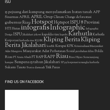
ISU
15 pejuang dari kampung menyelamatkan hutan tanah
APP
APRIL Grup
Sinarmas
APRIL
deforestasi
Climate Change
Hotspot
gubernur Riau
Hotspot ISPU 8 Provinsi
infografis
Infographic
HTI
Hutan
Infographic
Karhutla
ISPU
kapolda riau
Karhutla
Design
Jikalahari
jokowi
kapolri
Kliping Berita
Kliping
Korporasi
KLHK
karhutla riau
Berita Jikalahari
Korupsi
KPK
Kriminalisasi Masyarakat
konflik
Masyarakat Adat
Polda
Perhutanan Sosial
Adat
Mangrove
perubahan iklim
Riau
RAPP
Riau
PT RAPP
Riau Hijau
PT Arara Abadi
Semenanjung
Sempena 15 tahun Jikalahari
kampar
SP3 15 korporasi tersangka karhutla
Sukanto Tanoto
Surya darmadi
Titik Panas
FIND US ON FACEBOOK