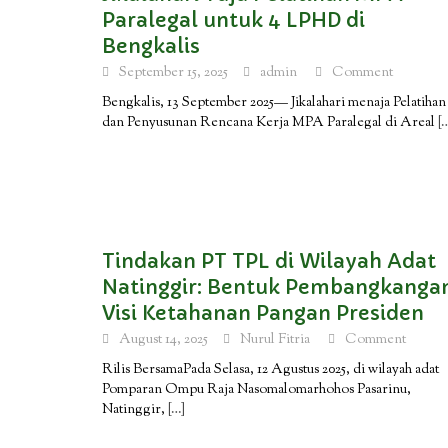
Paralegal untuk 4 LPHD di
Bengkalis
September 15, 2025
admin
Comment
Bengkalis, 13 September 2025— Jikalahari menaja Pelatihan
dan Penyusunan Rencana Kerja MPA Paralegal di Areal
[
Tindakan PT TPL di Wilayah Adat
Natinggir: Bentuk Pembangkanga
Visi Ketahanan Pangan Presiden
August 14, 2025
Nurul Fitria
Comment
Rilis Bersama‎‎Pada Selasa, 12 Agustus 2025, di wilayah adat
Pomparan Ompu Raja Nasomalomarhohos Pasarinu,
Natinggir,
[…]