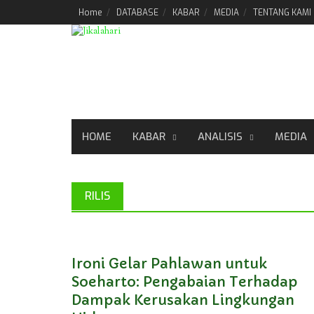
Skip
Home
DATABASE
KABAR
MEDIA
TENTANG KAMI
to
content
HOME
KABAR
ANALISIS
MEDIA
RILIS
Ironi Gelar Pahlawan untuk
Soeharto: Pengabaian Terhadap
Dampak Kerusakan Lingkungan