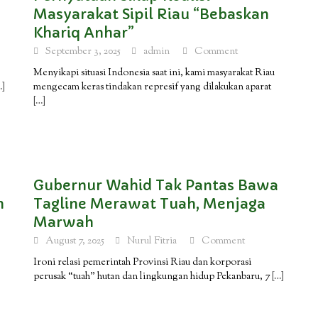
Masyarakat Sipil Riau “Bebaskan
Khariq Anhar”
September 3, 2025
admin
Comment
Menyikapi situasi Indonesia saat ini, kami masyarakat Riau
…]
mengecam keras tindakan represif yang dilakukan aparat
[…]
Gubernur Wahid Tak Pantas Bawa
n
Tagline Merawat Tuah, Menjaga
Marwah
August 7, 2025
Nurul Fitria
Comment
Ironi relasi pemerintah Provinsi Riau dan korporasi
perusak “tuah” hutan dan lingkungan hidup Pekanbaru, 7
[…]