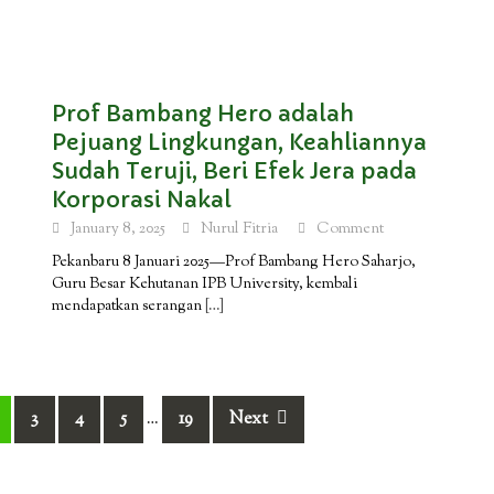
Prof Bambang Hero adalah
Pejuang Lingkungan, Keahliannya
Sudah Teruji, Beri Efek Jera pada
Korporasi Nakal
January 8, 2025
Nurul Fitria
Comment
Pekanbaru 8 Januari 2025—Prof Bambang Hero Saharjo,
Guru Besar Kehutanan IPB University, kembali
mendapatkan serangan
[…]
3
4
5
19
Next
…