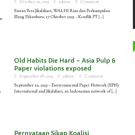
October 20, 2025
admin
Comment
Siaran Pers Jikalahari, WALHI Riau dan Perkumpulan
Elang Pekanbaru, 17 Oktober 2025 – Konflik PT
[…]
an
Old Habits Die Hard – Asia Pulp &
Paper violations exposed
September 18, 2025
admin
Comment
September 10, 2025 – Environmental Paper Network (EPN)
h
International and Jikalahari, an Indonesian network of
[…]
Pernyataan Sikap Koalisi