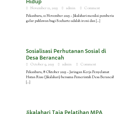
Hidup
November 11, 2025
admin
Comment
Pekanbaru, 11 November 2025 – Jikalahari menilai pemberi
gelar pahlawan bagi Soeharto adalah ironi dan
[…]
Sosialisasi Perhutanan Sosial di
Desa Berancah
October 9, 2025
admin
Comment
Pekanbaru, 8 Oktober 2025 – Jaringan Kerja Penyelamat
Hutan Riau (Jikalahari) bersama Pemerintah Desa Beranca
[…]
Jikalahari Taja Pelatihan MPA