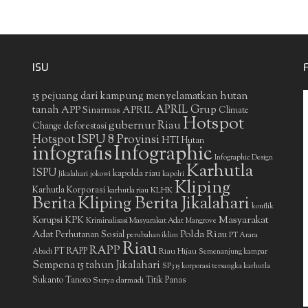
ISU
15 pejuang dari kampung menyelamatkan hutan
APRIL Grup
tanah
APP Sinarmas
APRIL
Climate
Hotspot
gubernur Riau
deforestasi
Change
Hotspot ISPU 8 Provinsi
HTI
Hutan
infografis
Infographic
Infographic Design
Karhutla
ISPU
kapolda riau
Jikalahari
jokowi
kapolri
Kliping
Karhutla Korporasi
KLHK
karhutla riau
Berita
Kliping Berita Jikalahari
konflik
Masyarakat
Korupsi
KPK
Kriminalisasi Masyarakat Adat
Mangrove
Adat
Polda Riau
Perhutanan Sosial
perubahan iklim
PT Arara
Riau
RAPP
PT RAPP
Riau Hijau
Abadi
Semenanjung kampar
Sempena 15 tahun Jikalahari
SP3 15 korporasi tersangka karhutla
Sukanto Tanoto
Surya darmadi
Titik Panas