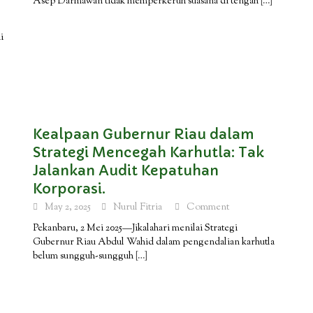
Asep Darmawan tidak memperkeruh suasana di tengah
[…]
i
Kealpaan Gubernur Riau dalam
Strategi Mencegah Karhutla: Tak
Jalankan Audit Kepatuhan
Korporasi.
May 2, 2025
Nurul Fitria
Comment
Pekanbaru, 2 Mei 2025—Jikalahari menilai Strategi
Gubernur Riau Abdul Wahid dalam pengendalian karhutla
belum sungguh-sungguh
[…]