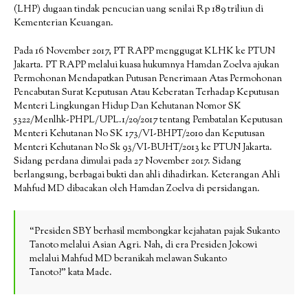
(LHP) dugaan tindak pencucian uang senilai Rp 189 triliun di
Kementerian Keuangan.
Pada 16 November 2017, PT RAPP menggugat KLHK ke PTUN
Jakarta. PT RAPP melalui kuasa hukumnya Hamdan Zoelva ajukan
Permohonan Mendapatkan Putusan Penerimaan Atas Permohonan
Pencabutan Surat Keputusan Atau Keberatan Terhadap Keputusan
Menteri Lingkungan Hidup Dan Kehutanan Nomor SK
5322/Menlhk-PHPL/UPL.1/20/2017 tentang Pembatalan Keputusan
Menteri Kehutanan No SK 173/VI-BHPT/2010 dan Keputusan
Menteri Kehutanan No Sk 93/VI-BUHT/2013 ke PTUN Jakarta.
Sidang perdana dimulai pada 27 November 2017. Sidang
berlangsung, berbagai bukti dan ahli dihadirkan. Keterangan Ahli
Mahfud MD dibacakan oleh Hamdan Zoelva di persidangan.
“Presiden SBY berhasil membongkar kejahatan pajak Sukanto
Tanoto melalui Asian Agri. Nah, di era Presiden Jokowi
melalui Mahfud MD beranikah melawan Sukanto
Tanoto?” kata Made.