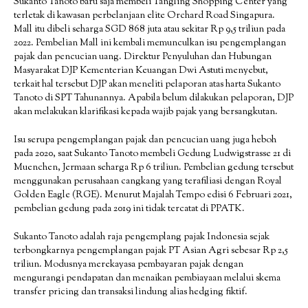
Sukanto Tanoto baru saja membeli Tangling Shopping Center yang
terletak di kawasan perbelanjaan elite Orchard Road Singapura.
Mall itu dibeli seharga SGD 868 juta atau sekitar Rp 9,5 triliun pada
2022. Pembelian Mall ini kembali memunculkan isu pengemplangan
pajak dan pencucian uang. Direktur Penyuluhan dan Hubungan
Masyarakat DJP Kementerian Keuangan Dwi Astuti menyebut,
terkait hal tersebut DJP akan meneliti pelaporan atas harta Sukanto
Tanoto di SPT Tahunannya. Apabila belum dilakukan pelaporan, DJP
akan melakukan klarifikasi kepada wajib pajak yang bersangkutan.
Isu serupa pengemplangan pajak dan pencucian uang juga heboh
pada 2020, saat Sukanto Tanoto membeli Gedung Ludwigstrasse 21 di
Muenchen, Jermaan seharga Rp 6 triliun. Pembelian gedung tersebut
menggunakan perusahaan cangkang yang terafiliasi dengan Royal
Golden Eagle (RGE). Menurut Majalah Tempo edisi 6 Februari 2021,
pembelian gedung pada 2019 ini tidak tercatat di PPATK.
Sukanto Tanoto adalah raja pengemplang pajak Indonesia sejak
terbongkarnya pengemplangan pajak PT Asian Agri sebesar Rp 2,5
triliun. Modusnya merekayasa pembayaran pajak dengan
mengurangi pendapatan dan menaikan pembiayaan melalui skema
transfer pricing dan transaksi lindung alias hedging fiktif.