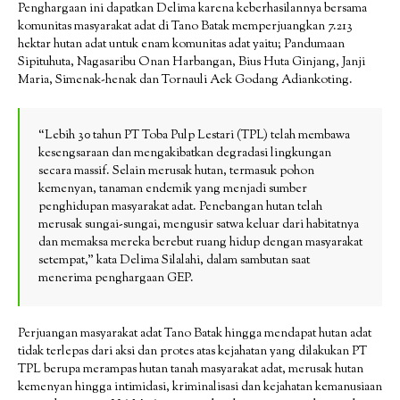
Penghargaan ini dapatkan Delima karena keberhasilannya bersama
komunitas masyarakat adat di Tano Batak memperjuangkan 7.213
hektar hutan adat untuk enam komunitas adat yaitu; Pandumaan
Sipituhuta, Nagasaribu Onan Harbangan, Bius Huta Ginjang, Janji
Maria, Simenak-henak dan Tornauli Aek Godang Adiankoting.
“Lebih 30 tahun PT Toba Pulp Lestari (TPL) telah membawa
kesengsaraan dan mengakibatkan degradasi lingkungan
secara massif. Selain merusak hutan, termasuk pohon
kemenyan, tanaman endemik yang menjadi sumber
penghidupan masyarakat adat. Penebangan hutan telah
merusak sungai-sungai, mengusir satwa keluar dari habitatnya
dan memaksa mereka berebut ruang hidup dengan masyarakat
setempat,” kata Delima Silalahi, dalam sambutan saat
menerima penghargaan GEP.
Perjuangan masyarakat adat Tano Batak hingga mendapat hutan adat
tidak terlepas dari aksi dan protes atas kejahatan yang dilakukan PT
TPL berupa merampas hutan tanah masyarakat adat, merusak hutan
kemenyan hingga intimidasi, kriminalisasi dan kejahatan kemanusiaan