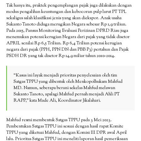
Tak hanya itu, praktek pengemplangan pajak juga dilakukan dengan
modus pengalihan keuntungan dan kebocoran pulp larut PT TPL
sekaligus salah klasifikasi jenis yang akan diekspor. Anak usaha
Sukanto Tanoto diduga merugikan Negara sebesar Rp 1,9 triliun.
Pada 2015, Pansus Monitoring Evaluasi Perizinan DPRD Riau juga
menemukan potensi kerugian Negara dari pajak yang tidak disetor
APRIL senilai Rp 6,5 Triliun. Rp 6,4 Triliun potensi kerugian
negara dari pajak (PPH, PPN DN dan PBB P3) pertahun dan Pajak
PSDH DR yang tak disetor Rp 14,9 miliar tahun 2010-2014.
“Kasus ini layak menjadi prioritas penyelesaian oleh tim
Satgas TPPU yang dibentuk oleh Menkopolhukam Mahfud
MD. Namun, seberapa berani sekelas Mahfud melawan
Sukanto Tanoto, apalagi Mahfud pernah menjadi Ahli PT
RAPP,” kata Made Ali, Koordinator Jikalahari.
Mahfud resmi membentuk Satgas TPPU pada 3 Mei 2023.
Pembentukan Satgas TPPU ini sesuai dengan hasil rapat Komite
TPPU yang diketuai Mahfud, dengan Komisi III DPR awal April
lalu. Prioritas Satgas TPPU ini meneliti laporan hasil pemeriksaan