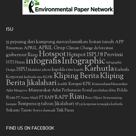
ISU
15 pejuang dari kampung menyelamatkan hutan tanah
APP
APRIL Grup
Sinarmas
APRIL
deforestasi
Climate Change
Hotspot
gubernur Riau
Hotspot ISPU 8 Provinsi
infografis
Infographic
HTI
Hutan
Infographic
Karhutla
ISPU
kapolda riau
Karhutla
Design
Jikalahari
jokowi
kapolri
Kliping Berita
Kliping
Korporasi
KLHK
karhutla riau
Berita Jikalahari
Korupsi
KPK
Kriminalisasi Masyarakat
konflik
Masyarakat Adat
Polda
Perhutanan Sosial
Adat
Mangrove
perubahan iklim
Riau
RAPP
Riau
PT RAPP
Riau Hijau
PT Arara Abadi
Semenanjung
Sempena 15 tahun Jikalahari
kampar
SP3 15 korporasi tersangka karhutla
Sukanto Tanoto
Surya darmadi
Titik Panas
FIND US ON FACEBOOK