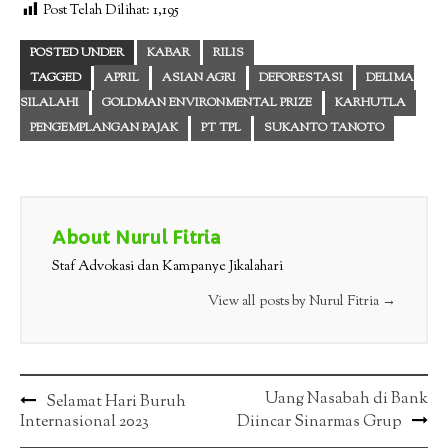
Post Telah Dilihat:
1,195
POSTED UNDER
KABAR
RILIS
TAGGED
APRIL
ASIAN AGRI
DEFORESTASI
DELIMA
SILALAHI
GOLDMAN ENVIRONMENTAL PRIZE
KARHUTLA
PENGEMPLANGAN PAJAK
PT TPL
SUKANTO TANOTO
About Nurul Fitria
Staf Advokasi dan Kampanye Jikalahari
View all posts by Nurul Fitria
→
Post
Uang Nasabah di Bank
Selamat Hari Buruh
Internasional 2023
Diincar Sinarmas Grup
navigation