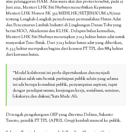
atau pelanggaran HAM. Atas suara aksi dan protes tersebut, pada 21
Juni 2021, Menteri LHK Siti Nurbaya menerbitkan Keputusan
Menteri LHK Nomor SK 352/MENLHK/SETJEN/KUM.1/6/2021
tentang Langkah-Langkah penyelesaian permasalahan Hutan Adat
dan Pencemaran Limbah Industri di Lingkungan Danau Toba yang
berisi NGO, Akademisi dan KLHK. Delapan bulan kemudian,
Menteri LHK Siti Nurbaya menetapkan 7.213 hektar hutan adat untuk
masyarakat Tano Batak. Dari 7.213 hektar hutan adat yang diberikan,
6.333 hektar merupakan bagian dari konsesi PT TPL dan 884 hektar
dari kawasan hutan.
“Model kolaborasi ini perlu dipertahankan dan menjadi
rujukan salah satu bentuk partisipasi publik selain yang selama
ini ada berupa konsultasi publik, penyampaian aspirasi, rapat
dengar pendapat umum, kunjungan kerja, sosialisasi, seminar,
lokakarya dan diskusi,”kata Made Ali.
Di tengah pengahargaan GEP yang diterima Delima, Sukanto
Tanoto, pemilik PT TPL (APRIL Grup) kembali muncul ke publik.