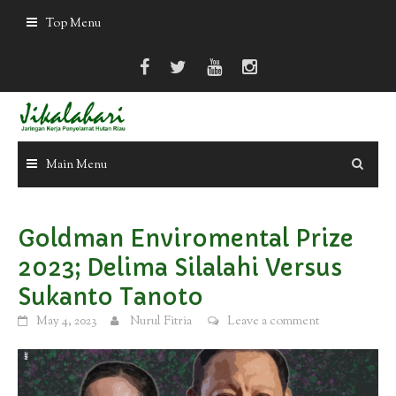
Skip
Top Menu
to
content
Main Menu
Goldman Enviromental Prize
2023; Delima Silalahi Versus
Sukanto Tanoto
May 4, 2023
Nurul Fitria
Leave a comment