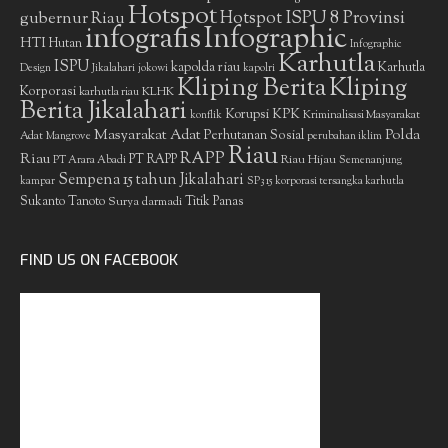
Hotspot
gubernur Riau
Hotspot ISPU 8 Provinsi
infografis
Infographic
HTI
Hutan
Infographic
Karhutla
ISPU
kapolda riau
Karhutla
Design
Jikalahari
jokowi
kapolri
Kliping Berita
Kliping
Korporasi
KLHK
karhutla riau
Berita Jikalahari
Korupsi
KPK
Kriminalisasi Masyarakat
konflik
Masyarakat Adat
Polda
Perhutanan Sosial
Adat
Mangrove
perubahan iklim
Riau
RAPP
Riau
PT RAPP
Riau Hijau
PT Arara Abadi
Semenanjung
Sempena 15 tahun Jikalahari
kampar
SP3 15 korporasi tersangka karhutla
Sukanto Tanoto
Surya darmadi
Titik Panas
FIND US ON FACEBOOK