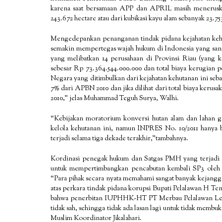
karena saat bersamaan APP dan APRIL masih meneruskan
243.672 hectare atau dari kubikasi kayu alam sebanyak 23.75
Mengedepankan penanganan tindak pidana kejahatan kehut
semakin mempertegas wajah hukum di Indonesia yang sangat
yang melibatkan 14 perusahaan di Provinsi Riau (yang
sebesar Rp 73.364.544.000.000 dan total biaya kerugian 
Negara yang ditimbulkan dari kejahatan kehutanan ini seb
7% dari APBN 2010 dan jika dilihat dari total biaya keru
2010,” jelas Muhammad Teguh Surya, Walhi.
“Kebijakan moratorium konversi hutan alam dan lahan 
kelola kehutanan ini, namun INPRES No. 10/2011 hanya 
terjadi selama tiga dekade terakhir,”tambahnya.
Kordinasi penegak hukum dan Satgas PMH yang terjadi 
untuk mempertimbangkan pencabutan kembali SP3 oleh Ke
“Para pihak secara nyata memahami sangat banyak kejangg
atas perkara tindak pidana korupsi Bupati Pelalawan H Te
bahwa penerbitan IUPHHK-HT PT Merbau Pelalawan Les
tidak sah, sehingga tidak ada lasan lagi untuk tidak memb
Muslim Koordinator Jikalahari.