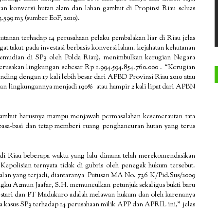
 konversi hutan alam dan lahan gambut di Propinsi Riau seluas
3.599 m3 (sumber EoF, 2010).
anan terhadap 14 perusahaan pelaku pembalakan liar di Riau jelas
 takut pada investasi berbasis konversi lahan. kejahatan kehutanan
 kemudian di SP3 oleh Polda Riau), menimbulkan kerugian Negara
perusakan lingkungan sebesar Rp 1.994.594.854.760.000 . “Kerugian
anding dengan 17 kali lebih besar dari APBD Provinsi Riau 2010 atau
sakan lingkungannya menjadi 190% atau hampir 2 kali lipat dari APBN
gambut harusnya mampu menjawab permasalahan kesemerautan tata
basa-basi dan tetap memberi ruang penghancuran hutan yang terus
di Riau beberapa waktu yang lalu dimana telah merekomendasikan
polisian ternyata tidak di gubris oleh penegak hukum tersebut.
alan yang terjadi, diantaranya Putusan MA No. 736 K/Pid.Sus/2009
ngku Azmun Jaafar, S.H. memunculkan petunjuk sekaligus bukti baru
tari dan PT Madukuro adalah melawan hukum dan oleh karenanya
uka kasus SP3 terhadap 14 perusahaan milik APP dan APRIL ini,” jelas