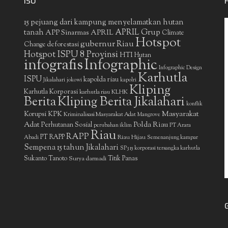
ISU
15 pejuang dari kampung menyelamatkan hutan
APRIL Grup
tanah
APP Sinarmas
APRIL
Climate
Hotspot
gubernur Riau
deforestasi
Change
Hotspot ISPU 8 Provinsi
HTI
Hutan
infografis
Infographic
Infographic Design
Karhutla
ISPU
kapolda riau
Jikalahari
jokowi
kapolri
Kliping
Karhutla Korporasi
KLHK
karhutla riau
Berita
Kliping Berita Jikalahari
konflik
Masyarakat
Korupsi
KPK
Kriminalisasi Masyarakat Adat
Mangrove
Adat
Polda Riau
Perhutanan Sosial
perubahan iklim
PT Arara
Riau
RAPP
PT RAPP
Riau Hijau
Abadi
Semenanjung kampar
Sempena 15 tahun Jikalahari
SP3 15 korporasi tersangka karhutla
Sukanto Tanoto
Surya darmadi
Titik Panas