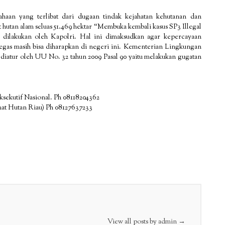
ahaan yang terlibat dari dugaan tindak kejahatan kehutanan dan
 hutan alam seluas 51.469 hektar “Membuka kembali kasus SP3 Illegal
 dilakukan oleh Kapolri. Hal ini dimaksudkan agar kepercayaan
egas masih bisa diharapkan di negeri ini. Kementerian Lingkungan
iatur oleh UU No. 32 tahun 2009 Pasal 90 yaitu melakukan gugatan
sekutif Nasional. Ph 08118204362
mat Hutan Riau) Ph 08127637233
View all posts by admin
→