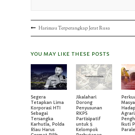
Post
Harimau Terperangkap Jerat Rusa
navigation
YOU MAY LIKE THESE POSTS
Segera
Jikalahari
Perkua
Tetapkan Lima
Dorong
Masya
Korporasi HTI
Penyusunan
Hadapi
Sebagai
RKPS
Agrari
Tersangka
Partisipatif
Pengh
Karhutla, Polda
untuk 5
Ikuti 
Riau Harus
Kelompok
Parale