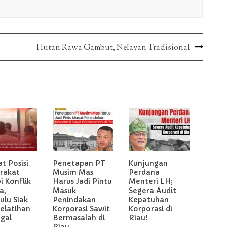
Hutan Rawa Gambut, Nelayan Tradisional
t Posisi
Penetapan PT
Kunjungan
rakat
Musim Mas
Perdana
 Konflik
Harus Jadi Pintu
Menteri LH;
a,
Masuk
Segera Audit
ulu Siak
Penindakan
Kepatuhan
Pelatihan
Korporasi Sawit
Korporasi di
gal
Bermasalah di
Riau!