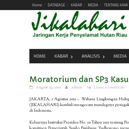
Skip
Home
DATABASE
KABAR
MEDIA
TENTANG KAMI
to
content
HOME
KABAR
ANALISIS
MEDIA
Moratorium dan SP3 Kasus
August 19, 2011
admin
Leave a comment
JAKARTA, 1 Agustus 2011 – Wahana Lingkungan Hidup 
(JIKALAHARI) kembali mengecam mandegnya penegakan hu
di Indonesia.
Keluarnya Instruksi Presiden No. 10 Tahun 2011 tentang 
komitmen Pemerintah Susilo Bambang Yudhoyono mengur