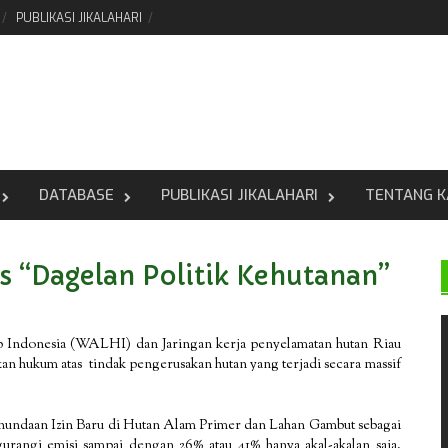
PUBLIKASI JIKALAHARI
DATABASE
PUBLIKASI JIKALAHARI
TENTANG K
 “Dagelan Politik Kehutanan”
Indonesia (WALHI) dan Jaringan kerja penyelamatan hutan Riau
kum atas tindak pengerusakan hutan yang terjadi secara massif
Penundaan Izin Baru di Hutan Alam Primer dan Lahan Gambut sebagai
angi emisi sampai dengan 26% atau 41% hanya akal-akalan saja,