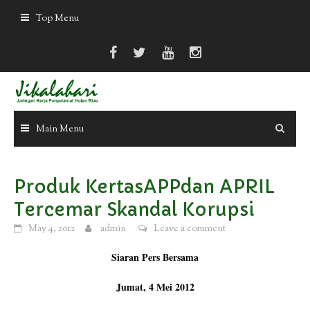
Skip
Top Menu
to
content
Main Menu
Produk KertasAPPdan APRIL
Tercemar Skandal Korupsi
May 4, 2012
admin
Leave a comment
Siaran Pers Bersama
Jumat, 4 Mei 2012