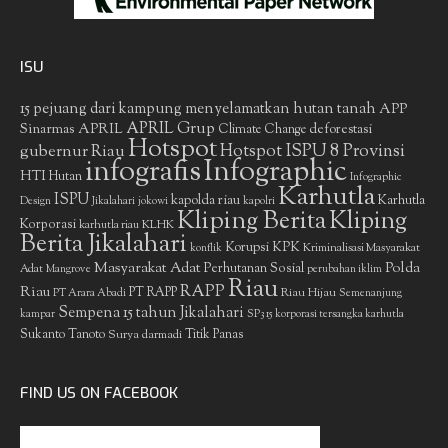
ISU
15 pejuang dari kampung menyelamatkan hutan tanah
APP
APRIL Grup
Sinarmas
APRIL
deforestasi
Climate Change
Hotspot
gubernur Riau
Hotspot ISPU 8 Provinsi
infografis
Infographic
HTI
Hutan
Infographic
Karhutla
ISPU
kapolda riau
Karhutla
Design
Jikalahari
jokowi
kapolri
Kliping Berita
Kliping
Korporasi
KLHK
karhutla riau
Berita Jikalahari
Korupsi
KPK
Kriminalisasi Masyarakat
konflik
Masyarakat Adat
Polda
Perhutanan Sosial
Adat
Mangrove
perubahan iklim
Riau
RAPP
Riau
PT RAPP
Riau Hijau
PT Arara Abadi
Semenanjung
Sempena 15 tahun Jikalahari
kampar
SP3 15 korporasi tersangka karhutla
Sukanto Tanoto
Surya darmadi
Titik Panas
FIND US ON FACEBOOK