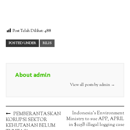
Post Telah Dilihat:
488
POSTED UNDER
RILIS
About admin
View all posts by admin
→
Post
Indonesia’s Environment
PEMBERANTASKAN
Ministry to sue APP, APRIL
KORUPSI SEKTOR
navigation
in $225B illegal logging case
KEHUTANAN BELUM