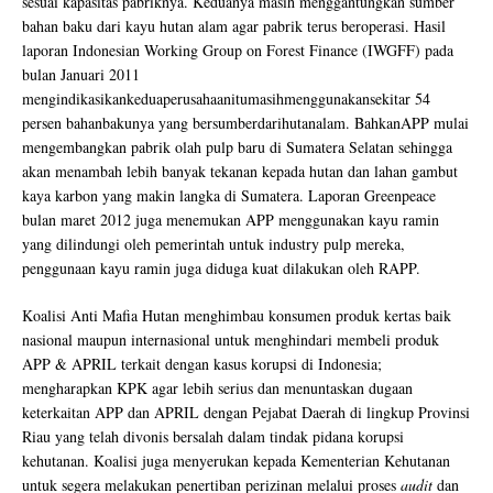
sesuai kapasitas pabriknya. Keduanya masih menggantungkan sumber
bahan baku dari kayu hutan alam agar pabrik terus beroperasi. Hasil
laporan Indonesian Working Group on Forest Finance (IWGFF) pada
bulan Januari 2011
mengindikasikankeduaperusahaanitumasihmenggunakansekitar 54
persen bahanbakunya yang bersumberdarihutanalam. BahkanAPP mulai
mengembangkan pabrik olah pulp baru di Sumatera Selatan sehingga
akan menambah lebih banyak tekanan kepada hutan dan lahan gambut
kaya karbon yang makin langka di Sumatera. Laporan Greenpeace
bulan maret 2012 juga menemukan APP menggunakan kayu ramin
yang dilindungi oleh pemerintah untuk industry pulp mereka,
penggunaan kayu ramin juga diduga kuat dilakukan oleh RAPP.
Koalisi Anti Mafia Hutan menghimbau konsumen produk kertas baik
nasional maupun internasional untuk menghindari membeli produk
APP & APRIL terkait dengan kasus korupsi di Indonesia;
mengharapkan KPK agar lebih serius dan menuntaskan dugaan
keterkaitan APP dan APRIL dengan Pejabat Daerah di lingkup Provinsi
Riau yang telah divonis bersalah dalam tindak pidana korupsi
kehutanan. Koalisi juga menyerukan kepada Kementerian Kehutanan
untuk segera melakukan penertiban perizinan melalui proses
audit
dan