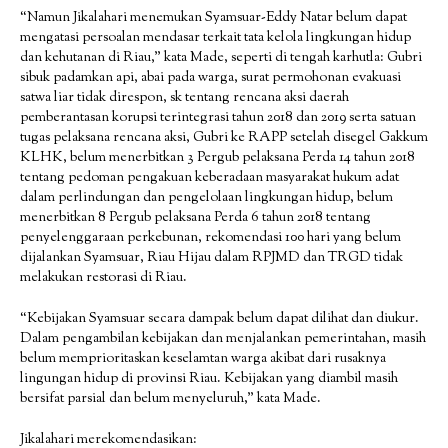
“Namun Jikalahari menemukan Syamsuar-Eddy Natar belum dapat
mengatasi persoalan mendasar terkait tata kelola lingkungan hidup
dan kehutanan di Riau,” kata Made, seperti di tengah karhutla: Gubri
sibuk padamkan api, abai pada warga, surat permohonan evakuasi
satwa liar tidak direspon, sk tentang rencana aksi daerah
pemberantasan korupsi terintegrasi tahun 2018 dan 2019 serta satuan
tugas pelaksana rencana aksi, Gubri ke RAPP setelah disegel Gakkum
KLHK, belum menerbitkan 3 Pergub pelaksana Perda 14 tahun 2018
tentang pedoman pengakuan keberadaan masyarakat hukum adat
dalam perlindungan dan pengelolaan lingkungan hidup, belum
menerbitkan 8 Pergub pelaksana Perda 6 tahun 2018 tentang
penyelenggaraan perkebunan, rekomendasi 100 hari yang belum
dijalankan Syamsuar, Riau Hijau dalam RPJMD dan TRGD tidak
melakukan restorasi di Riau.
“Kebijakan Syamsuar secara dampak belum dapat dilihat dan diukur.
Dalam pengambilan kebijakan dan menjalankan pemerintahan, masih
belum memprioritaskan keselamtan warga akibat dari rusaknya
lingungan hidup di provinsi Riau. Kebijakan yang diambil masih
bersifat parsial dan belum menyeluruh,” kata Made.
Jikalahari merekomendasikan: