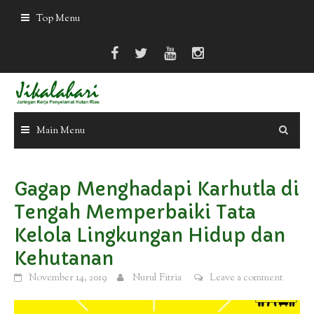
Skip
Top Menu
to
content
Main Menu
Gagap Menghadapi Karhutla di
Tengah Memperbaiki Tata
Kelola Lingkungan Hidup dan
Kehutanan
November 14, 2019
Nurul Fitria
Leave a comment