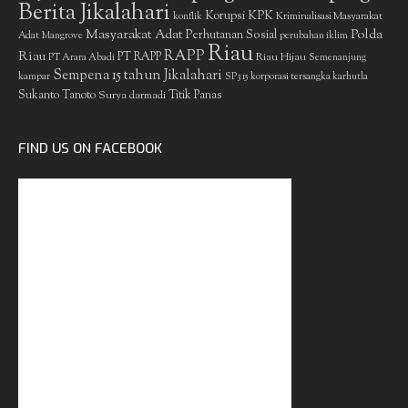
Berita Jikalahari
Korupsi
KPK
Kriminalisasi Masyarakat
konflik
Masyarakat Adat
Polda
Perhutanan Sosial
Adat
Mangrove
perubahan iklim
Riau
RAPP
Riau
PT RAPP
Riau Hijau
PT Arara Abadi
Semenanjung
Sempena 15 tahun Jikalahari
kampar
SP3 15 korporasi tersangka karhutla
Sukanto Tanoto
Surya darmadi
Titik Panas
FIND US ON FACEBOOK