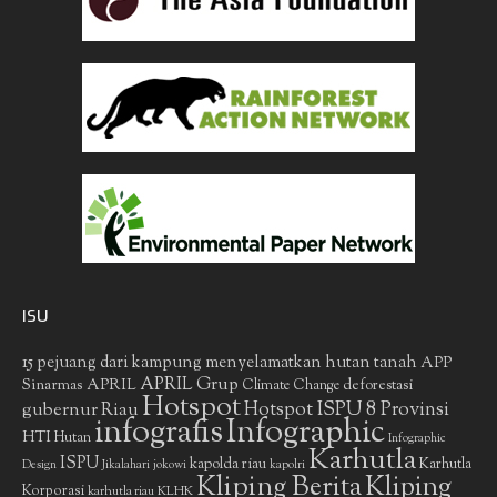
ISU
15 pejuang dari kampung menyelamatkan hutan tanah
APP
APRIL Grup
Sinarmas
APRIL
deforestasi
Climate Change
Hotspot
gubernur Riau
Hotspot ISPU 8 Provinsi
infografis
Infographic
HTI
Hutan
Infographic
Karhutla
ISPU
kapolda riau
Karhutla
Design
Jikalahari
jokowi
kapolri
Kliping Berita
Kliping
Korporasi
KLHK
karhutla riau