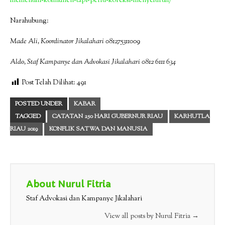
memenuhi-komitmen-tapi-perlu-koreksi-menyeluruh/
Narahubung:
Made Ali, Koordinator Jikalahari 081275311009
Aldo, Staf Kampanye dan Advokasi Jikalahari 0812 6111 634
Post Telah Dilihat:
491
POSTED UNDER
KABAR
TAGGED
CATATAN 250 HARI GUBERNUR RIAU
KARHUTLA
RIAU 2019
KONFLIK SATWA DAN MANUSIA
About Nurul Fitria
Staf Advokasi dan Kampanye Jikalahari
View all posts by Nurul Fitria
→