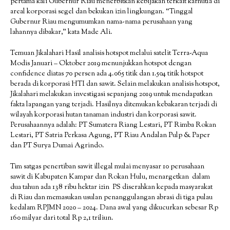
pertama kali Gubernur Riau menerbitkan kebijakan terkait karhutla di
areal korporasi segel dan bekukan izin lingkungan. “Tinggal
Gubernur Riau mengumumkan nama-nama perusahaan yang
lahannya dibakar,” kata Made Ali.
Temuan Jikalahari Hasil analisis hotspot melalui satelit Terra-Aqua
Modis Januari – Oktober 2019 menunjukkan hotspot dengan
confidence diatas 70 persen ada 4.065 titik dan 1.504 titik hotspot
berada di korporasi HTI dan sawit. Selain melakukan analisis hotspot,
Jikalahari melakukan investigasi sepanjang 2019 untuk mendapatkan
fakta lapangan yang terjadi. Hasilnya ditemukan kebakaran terjadi di
wilayah korporasi hutan tanaman industri dan korporasi sawit.
Perusahaannya adalah: PT Sumatera Riang Lestari, PT Rimba Rokan
Lestari, PT Satria Perkasa Agung, PT Riau Andalan Pulp & Paper
dan PT Surya Dumai Agrindo.
Tim satgas penertiban sawit illegal mulai menyasar 10 perusahaan
sawit di Kabupaten Kampar dan Rokan Hulu, menargetkan dalam
dua tahun ada 138 ribu hektar izin PS diserahkan kepada masyarakat
di Riau dan memasukan usulan penanggulangan abrasi di tiga pulau
kedalam RPJMN 2020 – 2024. Dana awal yang dikucurkan sebesar Rp
160 milyar dari total Rp 2,1 triliun.