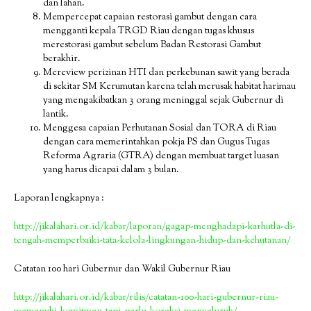
dan lahan.
Mempercepat capaian restorasi gambut dengan cara
mengganti kepala TRGD Riau dengan tugas khusus
merestorasi gambut sebelum Badan Restorasi Gambut
berakhir.
Mereview perizinan HTI dan perkebunan sawit yang berada
di sekitar SM Kerumutan karena telah merusak habitat harimau
yang mengakibatkan 3 orang meninggal sejak Gubernur di
lantik.
Menggesa capaian Perhutanan Sosial dan TORA di Riau
dengan cara memerintahkan pokja PS dan Gugus Tugas
Reforma Agraria (GTRA) dengan membuat target luasan
yang harus dicapai dalam 3 bulan.
Laporan lengkapnya :
http://jikalahari.or.id/kabar/laporan/gagap-menghadapi-karhutla-di-
tengah-memperbaiki-tata-kelola-lingkungan-hidup-dan-kehutanan/
Catatan 100 hari Gubernur dan Wakil Gubernur Riau
http://jikalahari.or.id/kabar/rilis/catatan-100-hari-gubernur-riau-