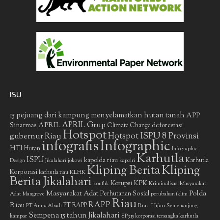
ISU
15 pejuang dari kampung menyelamatkan hutan tanah
APP
APRIL Grup
Sinarmas
APRIL
deforestasi
Climate Change
Hotspot
gubernur Riau
Hotspot ISPU 8 Provinsi
infografis
Infographic
HTI
Hutan
Infographic
Karhutla
ISPU
kapolda riau
Karhutla
Design
Jikalahari
jokowi
kapolri
Kliping Berita
Kliping
Korporasi
KLHK
karhutla riau
Berita Jikalahari
Korupsi
KPK
Kriminalisasi Masyarakat
konflik
Masyarakat Adat
Polda
Perhutanan Sosial
Adat
Mangrove
perubahan iklim
Riau
RAPP
Riau
PT RAPP
Riau Hijau
PT Arara Abadi
Semenanjung
Sempena 15 tahun Jikalahari
kampar
SP3 15 korporasi tersangka karhutla