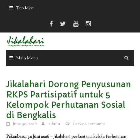
Skip
Top Menu
to
content
Main Menu
Jikalahari Dorong Penyusunan
RKPS Partisipatif untuk 5
Kelompok Perhutanan Sosial
di Bengkalis
June 30, 2026
admin
Leave a comment
Pekanbaru, 30 Juni 2026 –
Jikalahari perkuat tata kelola Perhutanan