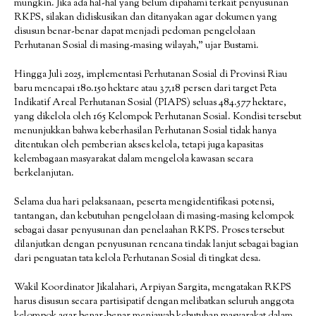
mungkin. Jika ada hal-hal yang belum dipahami terkait penyusunan
RKPS, silakan didiskusikan dan ditanyakan agar dokumen yang
disusun benar-benar dapat menjadi pedoman pengelolaan
Perhutanan Sosial di masing-masing wilayah,” ujar Bustami.
Hingga Juli 2025, implementasi Perhutanan Sosial di Provinsi Riau
baru mencapai 180.150 hektare atau 37,18 persen dari target Peta
Indikatif Areal Perhutanan Sosial (PIAPS) seluas 484.577 hektare,
yang dikelola oleh 165 Kelompok Perhutanan Sosial. Kondisi tersebut
menunjukkan bahwa keberhasilan Perhutanan Sosial tidak hanya
ditentukan oleh pemberian akses kelola, tetapi juga kapasitas
kelembagaan masyarakat dalam mengelola kawasan secara
berkelanjutan.
Selama dua hari pelaksanaan, peserta mengidentifikasi potensi,
tantangan, dan kebutuhan pengelolaan di masing-masing kelompok
sebagai dasar penyusunan dan penelaahan RKPS. Proses tersebut
dilanjutkan dengan penyusunan rencana tindak lanjut sebagai bagian
dari penguatan tata kelola Perhutanan Sosial di tingkat desa.
Wakil Koordinator Jikalahari, Arpiyan Sargita, mengatakan RKPS
harus disusun secara partisipatif dengan melibatkan seluruh anggota
kelompok agar benar-benar menjawab kebutuhan masyarakat dalam