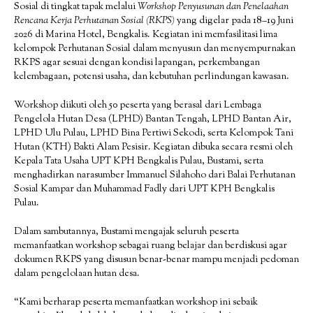
Sosial di tingkat tapak melalui
Workshop Penyusunan dan Penelaahan
Rencana Kerja Perhutanan Sosial (RKPS)
yang digelar pada 18–19 Juni
2026 di Marina Hotel, Bengkalis. Kegiatan ini memfasilitasi lima
kelompok Perhutanan Sosial dalam menyusun dan menyempurnakan
RKPS agar sesuai dengan kondisi lapangan, perkembangan
kelembagaan, potensi usaha, dan kebutuhan perlindungan kawasan.
Workshop diikuti oleh 50 peserta yang berasal dari Lembaga
Pengelola Hutan Desa (LPHD) Bantan Tengah, LPHD Bantan Air,
LPHD Ulu Pulau, LPHD Bina Pertiwi Sekodi, serta Kelompok Tani
Hutan (KTH) Bakti Alam Pesisir. Kegiatan dibuka secara resmi oleh
Kepala Tata Usaha UPT KPH Bengkalis Pulau, Bustami, serta
menghadirkan narasumber Immanuel Silahoho dari Balai Perhutanan
Sosial Kampar dan Muhammad Fadly dari UPT KPH Bengkalis
Pulau.
Dalam sambutannya, Bustami mengajak seluruh peserta
memanfaatkan workshop sebagai ruang belajar dan berdiskusi agar
dokumen RKPS yang disusun benar-benar mampu menjadi pedoman
dalam pengelolaan hutan desa.
“Kami berharap peserta memanfaatkan workshop ini sebaik