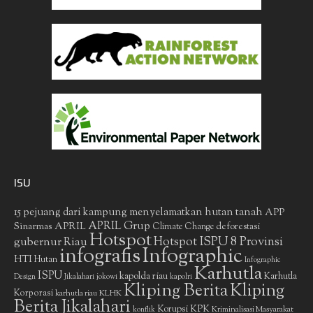
ISU
15 pejuang dari kampung menyelamatkan hutan tanah
APP
APRIL Grup
Sinarmas
APRIL
deforestasi
Climate Change
Hotspot
gubernur Riau
Hotspot ISPU 8 Provinsi
infografis
Infographic
HTI
Hutan
Infographic
Karhutla
ISPU
kapolda riau
Karhutla
Design
Jikalahari
jokowi
kapolri
Kliping Berita
Kliping
Korporasi
KLHK
karhutla riau
Berita Jikalahari
Korupsi
KPK
Kriminalisasi Masyarakat
konflik