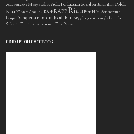
Masyarakat Adat
Polda
Perhutanan Sosial
Adat
Mangrove
perubahan iklim
Riau
RAPP
Riau
PT RAPP
Riau Hijau
PT Arara Abadi
Semenanjung
Sempena 15 tahun Jikalahari
kampar
SP3 15 korporasi tersangka karhutla
Sukanto Tanoto
Surya darmadi
Titik Panas
FIND US ON FACEBOOK