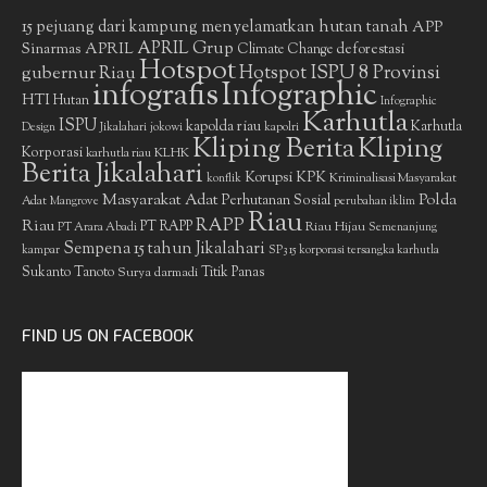
15 pejuang dari kampung menyelamatkan hutan tanah
APP
APRIL Grup
Sinarmas
APRIL
deforestasi
Climate Change
Hotspot
gubernur Riau
Hotspot ISPU 8 Provinsi
infografis
Infographic
HTI
Hutan
Infographic
Karhutla
ISPU
kapolda riau
Karhutla
Design
Jikalahari
jokowi
kapolri
Kliping Berita
Kliping
Korporasi
KLHK
karhutla riau
Berita Jikalahari
Korupsi
KPK
Kriminalisasi Masyarakat
konflik
Masyarakat Adat
Polda
Perhutanan Sosial
Adat
Mangrove
perubahan iklim
Riau
RAPP
Riau
PT RAPP
Riau Hijau
PT Arara Abadi
Semenanjung
Sempena 15 tahun Jikalahari
kampar
SP3 15 korporasi tersangka karhutla
Sukanto Tanoto
Surya darmadi
Titik Panas
FIND US ON FACEBOOK