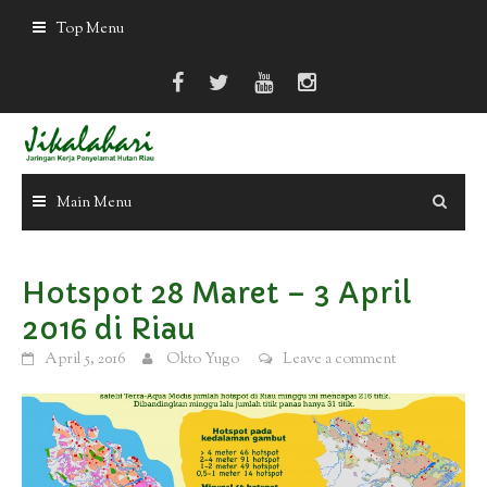
Skip
Top Menu
to
content
Main Menu
Hotspot 28 Maret – 3 April
2016 di Riau
April 5, 2016
Okto Yugo
Leave a comment