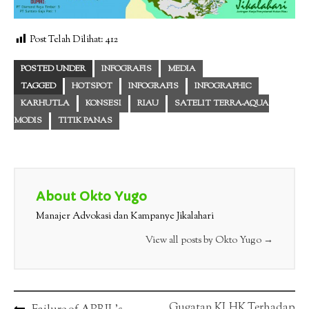
Post Telah Dilihat:
412
POSTED UNDER
INFOGRAFIS
MEDIA
TAGGED
HOTSPOT
INFOGRAFIS
INFOGRAPHIC
KARHUTLA
KONSESI
RIAU
SATELIT TERRA-AQUA
MODIS
TITIK PANAS
About Okto Yugo
Manajer Advokasi dan Kampanye Jikalahari
View all posts by Okto Yugo
→
Gugatan KLHK Terhadap