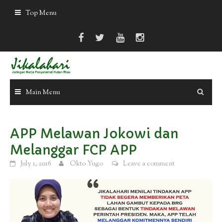
Skip
Top Menu
to
content
Main Menu
APP Melawan Jokowi dan
Melanggar FCP APP
July 1, 2016
Okto Yugo
Leave a comment