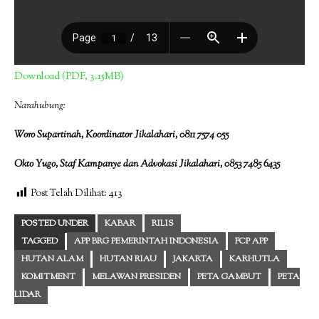
Download (PDF, 3.15MB)
Narahubung:
Woro Supartinah, Koordinator Jikalahari, 0811 7574 055
Okto Yugo, Staf Kampanye dan Advokasi Jikalahari, 0853 7485 6435
Post Telah Dilihat:
413
POSTED UNDER
KABAR
RILIS
TAGGED
APP BRG PEMERINTAH INDONESIA
FCP APP
HUTAN ALAM
HUTAN RIAU
JAKARTA
KARHUTLA
KOMITMENT
MELAWAN PRESIDEN
PETA GAMBUT
PETA
LIDAR