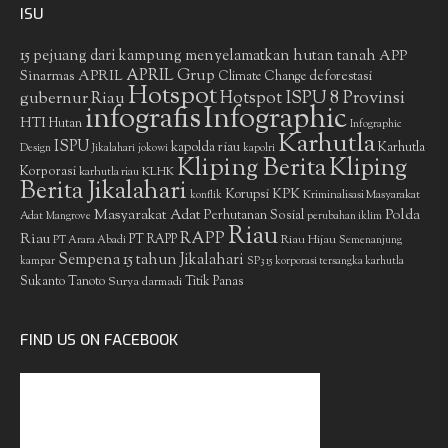
ISU
15 pejuang dari kampung menyelamatkan hutan tanah
APP
APRIL Grup
Sinarmas
APRIL
deforestasi
Climate Change
Hotspot
gubernur Riau
Hotspot ISPU 8 Provinsi
infografis
Infographic
HTI
Hutan
Infographic
Karhutla
ISPU
kapolda riau
Karhutla
Design
Jikalahari
jokowi
kapolri
Kliping Berita
Kliping
Korporasi
KLHK
karhutla riau
Berita Jikalahari
Korupsi
KPK
Kriminalisasi Masyarakat
konflik
Masyarakat Adat
Polda
Perhutanan Sosial
Adat
Mangrove
perubahan iklim
Riau
RAPP
Riau
PT RAPP
Riau Hijau
PT Arara Abadi
Semenanjung
Sempena 15 tahun Jikalahari
kampar
SP3 15 korporasi tersangka karhutla
Sukanto Tanoto
Surya darmadi
Titik Panas
FIND US ON FACEBOOK