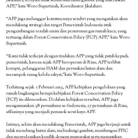
Jikalahari, ternyata tidak semua data lahan gambut yang diserahkan
APP,” kata Woro Supartinah, Koordinator Jikalahari.
“APP juga melanggar komitmennya sendiri yang mengatakan akan
mendukung strategi dan target Pemerintah Indonesia ntuk
pengembangan rendah emisi dan penurunan gas rumah kaca, yang
tertuang dalam Forest Conservation Policy (FCP) APP,” kata Woro
Supartinah.
“Kami tidak terkejut dengan tindakan APP yang tidak patuh kepada
pemerintah, karena sejak APP beroperasi di Riau, APP terlibat
korupsi, pelanggaran HAM dan perusakan hutan alam dan
merampok ruang kelola rakyat,”kata Woro Supartinah.
Terhitung sejak 1 Februari 2013, APP kebijakan pengelolaan yang
ramah lingkungan berupa kebijakan Forest Concervation Policy
(FCP) itu diluncurkan. Di dalam kebijakan tersebut, APP juga
mengumumkan 38 perusahaan se-Indonesia, 17 perusahaan di Riau,
afiliasinya yang menjadi pemasok serat kayu APP.
Intinya, selain akan mendukung Pemerintah, APP juga berjanji untuk
tidak menebang hutan alam, melindungi gambut, membangun FPIC
dan menyelesaikan konflik dengan masyarakat serta memastikan