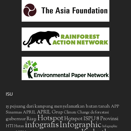
ISU
15 pejuang dari kampung menyelamatkan hutan tanah
APP
APRIL Grup
Sinarmas
APRIL
deforestasi
Climate Change
Hotspot
gubernur Riau
Hotspot ISPU 8 Provinsi
infografis
Infographic
HTI
Hutan
Infographic