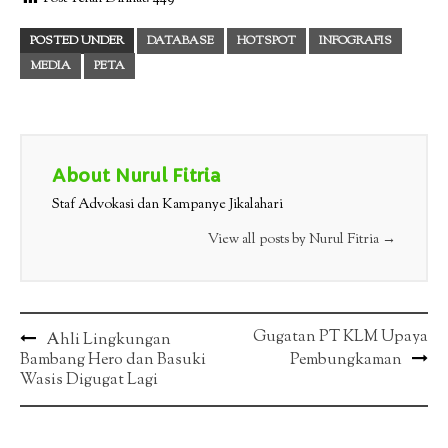
POSTED UNDER
DATABASE
HOTSPOT
INFOGRAFIS
MEDIA
PETA
About Nurul Fitria
Staf Advokasi dan Kampanye Jikalahari
View all posts by Nurul Fitria
→
Post
Gugatan PT KLM Upaya
Ahli Lingkungan
Bambang Hero dan Basuki
Pembungkaman
navigation
Wasis Digugat Lagi