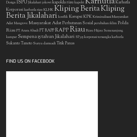
Karhutla
ISPU
kapolda riau
Karhutla
Design
Jikalahari
jokowi
kapolri
Kliping Berita
Kliping
Korporasi
KLHK
karhutla riau
Berita Jikalahari
Korupsi
KPK
Kriminalisasi Masyarakat
konflik
Masyarakat Adat
Polda
Perhutanan Sosial
Adat
Mangrove
perubahan iklim
Riau
RAPP
Riau
PT RAPP
Riau Hijau
PT Arara Abadi
Semenanjung
Sempena 15 tahun Jikalahari
kampar
SP3 15 korporasi tersangka karhutla
Sukanto Tanoto
Surya darmadi
Titik Panas
FIND US ON FACEBOOK