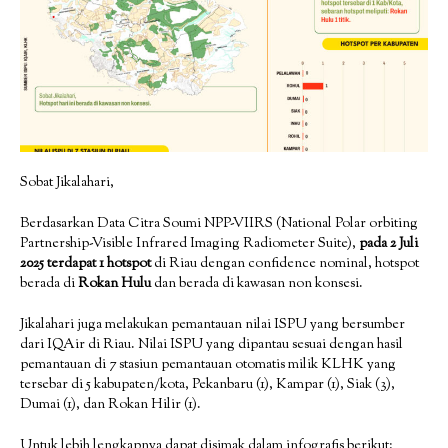
Sobat Jikalahari,
Berdasarkan Data Citra Soumi NPP-VIIRS (National Polar orbiting
Partnership-Visible Infrared Imaging Radiometer Suite),
pada 2 Juli
2025 terdapat 1 hotspot
di Riau dengan confidence nominal, hotspot
berada di
Rokan Hulu
dan berada di kawasan non konsesi.
Jikalahari juga melakukan pemantauan nilai ISPU yang bersumber
dari IQAir di Riau. Nilai ISPU yang dipantau sesuai dengan hasil
pemantauan di 7 stasiun pemantauan otomatis milik KLHK yang
tersebar di 5 kabupaten/kota, Pekanbaru (1), Kampar (1), Siak (3),
Dumai (1), dan Rokan Hilir (1).
Untuk lebih lengkapnya dapat disimak dalam infografis berikut: