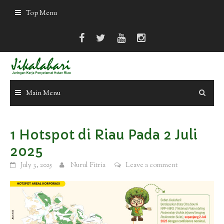
Skip
Top Menu
to
content
Main Menu
1 Hotspot di Riau Pada 2 Juli
2025
July 3, 2025
Nurul Fitria
Leave a comment