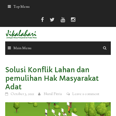
Skip
Top Menu
to
content
Main Menu
Solusi Konflik Lahan dan
pemulihan Hak Masyarakat
Adat
October 5, 2021
Nurul Fitria
Leave a comment