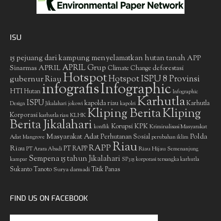
ISU
15 pejuang dari kampung menyelamatkan hutan tanah
APP
APRIL Grup
Sinarmas
APRIL
deforestasi
Climate Change
Hotspot
gubernur Riau
Hotspot ISPU 8 Provinsi
infografis
Infographic
HTI
Hutan
Infographic
Karhutla
ISPU
kapolda riau
Karhutla
Design
Jikalahari
jokowi
kapolri
Kliping Berita
Kliping
Korporasi
KLHK
karhutla riau
Berita Jikalahari
Korupsi
KPK
Kriminalisasi Masyarakat
konflik
Masyarakat Adat
Polda
Perhutanan Sosial
Adat
Mangrove
perubahan iklim
Riau
RAPP
Riau
PT RAPP
Riau Hijau
PT Arara Abadi
Semenanjung
Sempena 15 tahun Jikalahari
kampar
SP3 15 korporasi tersangka karhutla
Sukanto Tanoto
Surya darmadi
Titik Panas
FIND US ON FACEBOOK