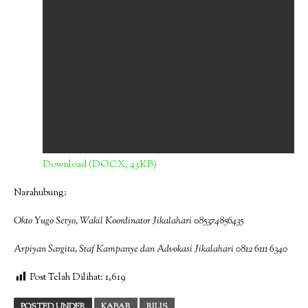
Download (DOCX, 43KB)
Narahubung:
Okto Yugo Setyo
,
Wakil
Koordinator Jikalahari
085374856435
Arpiyan Sargita, Staf Kampanye dan Advokasi Jikalahari 0812 6111 6340
Post Telah Dilihat:
1,619
POSTED UNDER
KABAR
RILIS