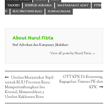
TAGGED
KONFLIK AGRARIA
MASYARAKAT ADAT
PTPN
V
RUU PROVINSI RIAU
SUNGAI PAGAR
About Nurul Fitria
Staf Advokasi dan Kampanye Jikalahari
View all posts by Nurul Fitria
→
Post
OTT KPK Di Kuansing,
Usulan Masyarakat Sipil
Kegagalan Timnas PK dan
untuk RUU Provinsi Riau:
navigation
Mempertimbangkan Isu
KPK
Krusial, Memasukkan 5
Usulan Kekhasan Riau