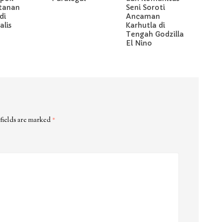
tanan
Seni Soroti
di
Ancaman
lis
Karhutla di
Tengah Godzilla
El Nino
fields are marked
*