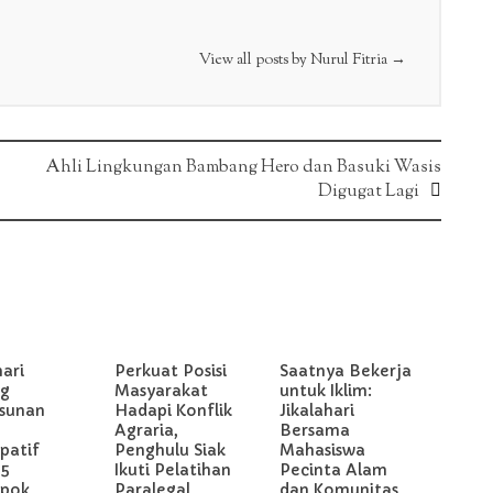
View all posts by Nurul Fitria
→
Ahli Lingkungan Bambang Hero dan Basuki Wasis
Digugat Lagi
hari
Perkuat Posisi
Saatnya Bekerja
g
Masyarakat
untuk Iklim:
sunan
Hadapi Konflik
Jikalahari
Agraria,
Bersama
ipatif
Penghulu Siak
Mahasiswa
 5
Ikuti Pelatihan
Pecinta Alam
pok
Paralegal
dan Komunitas