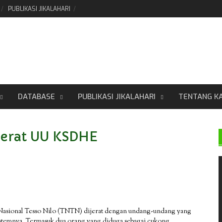
PUBLIKASI JIKALAHARI
DATABASE
PUBLIKASI JIKALAHARI
TENTANG K
jerat UU KSDHE
 Nasional Tesso Nilo (TNTN) dijerat dengan undang-undang yang
istemnya. Termasuk dua orang yang diduga sebagai cukong