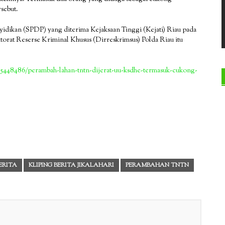
rsebut.
nyidikan (SPDP) yang diterima Kejaksaan Tinggi (Kejati) Riau pada
rat Reserse Kriminal Khusus (Dirreskrimsus) Polda Riau itu
115448486/perambah-lahan-tntn-dijerat-uu-ksdhe-termasuk-cukong-
BERITA
KLIPING BERITA JIKALAHARI
PERAMBAHAN TNTN