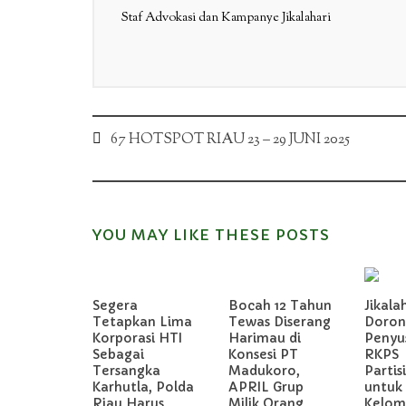
Staf Advokasi dan Kampanye Jikalahari
Post
67 HOTSPOT RIAU 23 – 29 JUNI 2025
navigation
YOU MAY LIKE THESE POSTS
Segera
Bocah 12 Tahun
Jikala
Tetapkan Lima
Tewas Diserang
Doron
Korporasi HTI
Harimau di
Penyu
Sebagai
Konsesi PT
RKPS
Tersangka
Madukoro,
Partis
Karhutla, Polda
APRIL Grup
untuk
Riau Harus
Milik Orang
Kelom