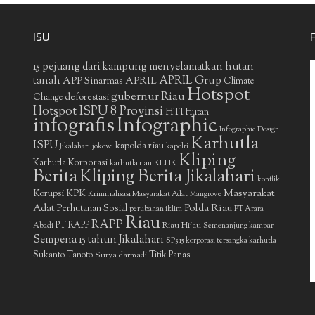
ISU
15 pejuang dari kampung menyelamatkan hutan
APRIL Grup
tanah
APP Sinarmas
APRIL
Climate
Hotspot
gubernur Riau
deforestasi
Change
Hotspot ISPU 8 Provinsi
HTI
Hutan
infografis
Infographic
Infographic Design
Karhutla
ISPU
kapolda riau
Jikalahari
jokowi
kapolri
Kliping
Karhutla Korporasi
KLHK
karhutla riau
Berita
Kliping Berita Jikalahari
konflik
Masyarakat
Korupsi
KPK
Kriminalisasi Masyarakat Adat
Mangrove
Adat
Polda Riau
Perhutanan Sosial
perubahan iklim
PT Arara
Riau
RAPP
PT RAPP
Riau Hijau
Abadi
Semenanjung kampar
Sempena 15 tahun Jikalahari
SP3 15 korporasi tersangka karhutla
Sukanto Tanoto
Surya darmadi
Titik Panas