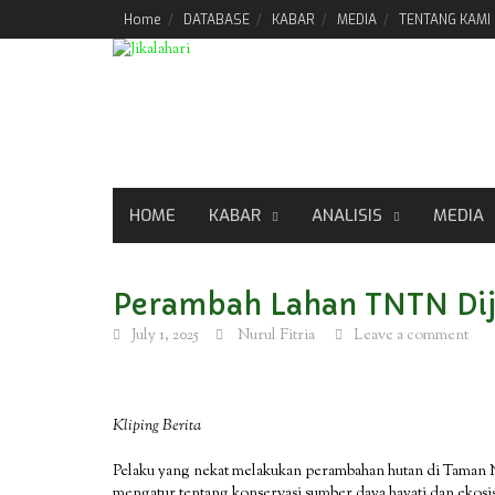
Skip
Home
DATABASE
KABAR
MEDIA
TENTANG KAMI
to
content
HOME
KABAR
ANALISIS
MEDIA
Perambah Lahan TNTN Di
July 1, 2025
Nurul Fitria
Leave a comment
Kliping Berita
Pelaku yang nekat melakukan perambahan hutan di Taman
mengatur tentang konservasi sumber daya hayati dan ekos