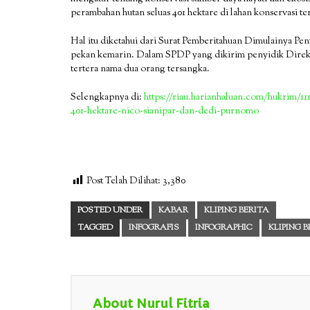
perambahan hutan seluas 401 hektare di lahan konservasi te
Hal itu diketahui dari Surat Pemberitahuan Dimulainya Pe
pekan kemarin. Dalam SPDP yang dikirim penyidik Direkto
tertera nama dua orang tersangka.
Selengkapnya di:
https://riau.harianhaluan.com/hukrim/1
401-hektare-nico-sianipar-dan-dedi-purnomo
Post Telah Dilihat:
3,380
POSTED UNDER
KABAR
KLIPING BERITA
TAGGED
INFOGRAFIS
INFOGRAPHIC
KLIPING 
About Nurul Fitria