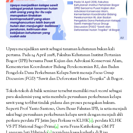
Upaya menjadikan sawit sebagai tanaman kehutanan bukan kali
pertama. Pada 14 April 2018, Fakultas Kehutanan Institut Pertanian
Bogor (IPB) bersama Pusat Kajian dan Advokasi Konservasi Alam,
Kementerian Koordinator Bidang Perekonomian RI, dan Badan
Pengelola Dana Perkebunan Kelapa Sawit menaja
Focus Group
Discussion (FGD)
“Sawit dan Deforestasi Hutan Tropika” di Bogor.
Tokoh-tokoh di balik seminar tersebut memiliki
track record
sebagai
para akademisi yang setia membela perusahaan perkebunan kelapa
sawit yang terlibat tindak pidana dan proses penegakan hukum.
Seperti Prof Yanto Santoso, Guru Besar Fahutan IPB, ia setia menjadi
saksi bagi perusahaan perkebunan kelapa sawit dengan menjadi ahli
perkara perdata PT Jatim Jaya Perkasa vs KLHK
[2]
; perdata KLHK
VS PT National Sago Prima
[4]
serta Frans Katihokang GM PT
Langgam Inti Hibrindo
[3]
terpidana kasus karhutla di Riau.