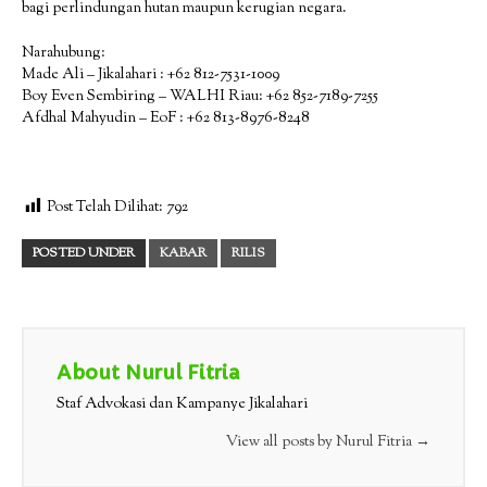
bagi perlindungan hutan maupun kerugian negara.
Narahubung:
Made Ali – Jikalahari : +62 812-7531-1009
Boy Even Sembiring – WALHI Riau: +62 852-7189-7255
Afdhal Mahyudin – EoF : +62 813-8976-8248
Post Telah Dilihat:
792
POSTED UNDER
KABAR
RILIS
About Nurul Fitria
Staf Advokasi dan Kampanye Jikalahari
View all posts by Nurul Fitria
→