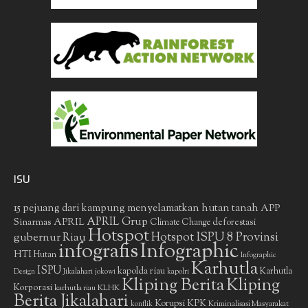
ISU
15 pejuang dari kampung menyelamatkan hutan tanah
APP
APRIL Grup
Sinarmas
APRIL
deforestasi
Climate Change
Hotspot
gubernur Riau
Hotspot ISPU 8 Provinsi
infografis
Infographic
HTI
Hutan
Infographic
Karhutla
ISPU
kapolda riau
Karhutla
Design
Jikalahari
jokowi
kapolri
Kliping Berita
Kliping
Korporasi
KLHK
karhutla riau
Berita Jikalahari
Korupsi
KPK
Kriminalisasi Masyarakat
konflik