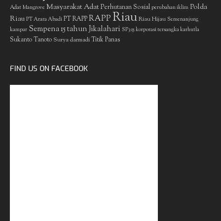
Masyarakat Adat
Polda
Perhutanan Sosial
Adat
Mangrove
perubahan iklim
Riau
RAPP
Riau
PT RAPP
Riau Hijau
PT Arara Abadi
Semenanjung
Sempena 15 tahun Jikalahari
kampar
SP3 15 korporasi tersangka karhutla
Sukanto Tanoto
Surya darmadi
Titik Panas
FIND US ON FACEBOOK