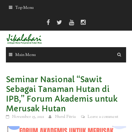
Skip
Top Menu
to
content
Main Menu
Seminar Nasional “Sawit
Sebagai Tanaman Hutan di
IPB,” Forum Akademis untuk
Merusak Hutan
November 25, 2021
Nurul Fitria
Leave a comment