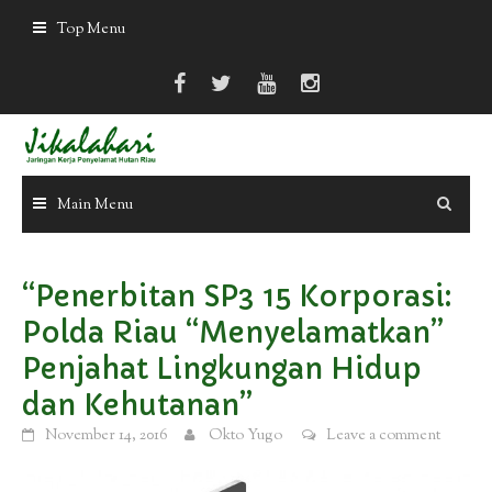
Skip
Top Menu
to
content
Main Menu
“Penerbitan SP3 15 Korporasi:
Polda Riau “Menyelamatkan”
Penjahat Lingkungan Hidup
dan Kehutanan”
November 14, 2016
Okto Yugo
Leave a comment