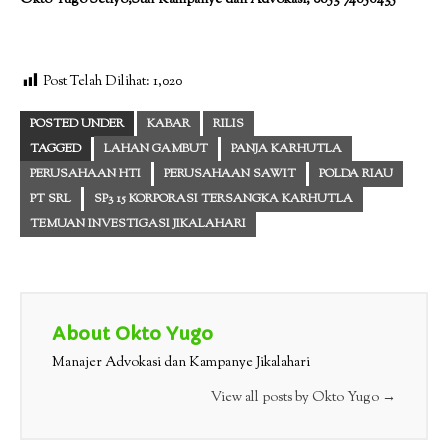
Okto Yugo Setiyo,Staf Kampanye dan Advokasi, 0853 74856435
Post Telah Dilihat:
1,020
POSTED UNDER
KABAR
RILIS
TAGGED
LAHAN GAMBUT
PANJA KARHUTLA
PERUSAHAAN HTI
PERUSAHAAN SAWIT
POLDA RIAU
PT SRL
SP3 15 KORPORASI TERSANGKA KARHUTLA
TEMUAN INVESTIGASI JIKALAHARI
About Okto Yugo
Manajer Advokasi dan Kampanye Jikalahari
View all posts by Okto Yugo
→