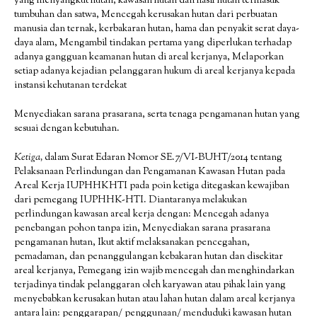
yang menyangkut hutan, kawasan hutan dan hasil hutan termasuk
tumbuhan dan satwa, Mencegah kerusakan hutan dari perbuatan
manusia dan ternak, kerbakaran hutan, hama dan penyakit serat daya-
daya alam, Mengambil tindakan pertama yang diperlukan terhadap
adanya gangguan keamanan hutan di areal kerjanya, Melaporkan
setiap adanya kejadian pelanggaran hukum di areal kerjanya kepada
instansi kehutanan terdekat
Menyediakan sarana prasarana, serta tenaga pengamanan hutan yang
sesuai dengan kebutuhan.
Ketiga,
dalam Surat Edaran Nomor SE.7/VI-BUHT/2014 tentang
Pelaksanaan Perlindungan dan Pengamanan Kawasan Hutan pada
Areal Kerja IUPHHKHTI pada poin ketiga ditegaskan kewajiban
dari pemegang IUPHHK-HTI. Diantaranya melakukan
perlindungan kawasan areal kerja dengan: Mencegah adanya
penebangan pohon tanpa izin, Menyediakan sarana prasarana
pengamanan hutan, Ikut aktif melaksanakan pencegahan,
pemadaman, dan penanggulangan kebakaran hutan dan disekitar
areal kerjanya, Pemegang izin wajib mencegah dan menghindarkan
terjadinya tindak pelanggaran oleh karyawan atau pihak lain yang
menyebabkan kerusakan hutan atau lahan hutan dalam areal kerjanya
antara lain: penggarapan/ penggunaan/ menduduki kawasan hutan