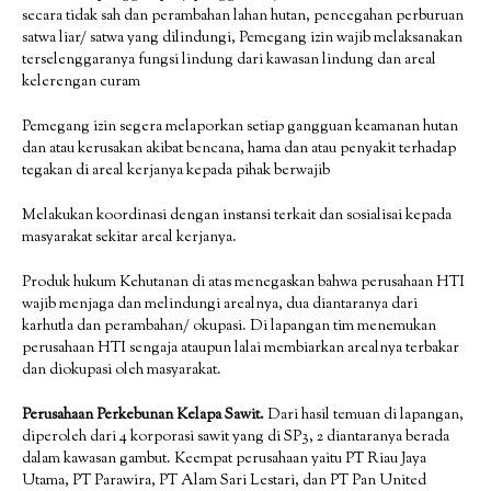
secara tidak sah dan perambahan lahan hutan, pencegahan perburuan
satwa liar/ satwa yang dilindungi, Pemegang izin wajib melaksanakan
terselenggaranya fungsi lindung dari kawasan lindung dan areal
kelerengan curam
Pemegang izin segera melaporkan setiap gangguan keamanan hutan
dan atau kerusakan akibat bencana, hama dan atau penyakit terhadap
tegakan di areal kerjanya kepada pihak berwajib
Melakukan koordinasi dengan instansi terkait dan sosialisai kepada
masyarakat sekitar areal kerjanya.
Produk hukum Kehutanan di atas menegaskan bahwa perusahaan HTI
wajib menjaga dan melindungi arealnya, dua diantaranya dari
karhutla dan perambahan/ okupasi. Di lapangan tim menemukan
perusahaan HTI sengaja ataupun lalai membiarkan arealnya terbakar
dan diokupasi oleh masyarakat.
Perusahaan Perkebunan Kelapa Sawit.
Dari hasil temuan di lapangan,
diperoleh dari 4 korporasi sawit yang di SP3, 2 diantaranya berada
dalam kawasan gambut. Keempat perusahaan yaitu PT Riau Jaya
Utama, PT Parawira, PT Alam Sari Lestari, dan PT Pan United