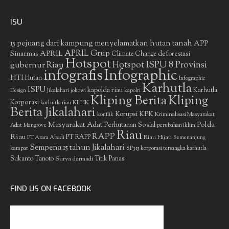
ISU
15 pejuang dari kampung menyelamatkan hutan tanah
APP
APRIL Grup
Sinarmas
APRIL
deforestasi
Climate Change
Hotspot
gubernur Riau
Hotspot ISPU 8 Provinsi
infografis
Infographic
HTI
Hutan
Infographic
Karhutla
ISPU
kapolda riau
Karhutla
Design
Jikalahari
jokowi
kapolri
Kliping Berita
Kliping
Korporasi
KLHK
karhutla riau
Berita Jikalahari
Korupsi
KPK
Kriminalisasi Masyarakat
konflik
Masyarakat Adat
Polda
Perhutanan Sosial
Adat
Mangrove
perubahan iklim
Riau
RAPP
Riau
PT RAPP
Riau Hijau
PT Arara Abadi
Semenanjung
Sempena 15 tahun Jikalahari
kampar
SP3 15 korporasi tersangka karhutla
Sukanto Tanoto
Surya darmadi
Titik Panas
FIND US ON FACEBOOK