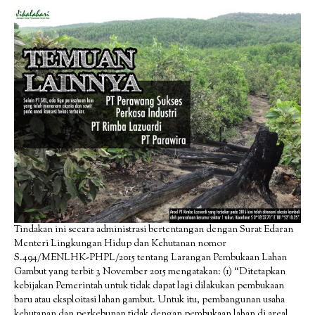
Tindakan ini secara administrasi bertentangan dengan Surat Edaran
Menteri Lingkungan Hidup dan Kehutanan nomor
S.494/MENLHK-PHPL/2015 tentang Larangan Pembukaan Lahan
Gambut yang terbit 3 November 2015 mengatakan: (1) “Ditetapkan
kebijakan Pemerintah untuk tidak dapat lagi dilakukan pembukaan
baru atau eksploitasi lahan gambut. Untuk itu, pembangunan usaha
kehutanan dan perkebunan tidak dengan pembukaan lahan di areal