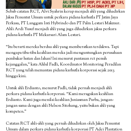
Sebab catatan RCT, Alvi Syahrin kerap menjadi ahli yang dihadirkan
Jaksa Penuntut Umum untuk perkara pidana karhutla PT Jatim Jaya
Perkasa, PT Langgam Inti Hybrindo dan PT Palm Lestari Makmur.
Ahli Ardi Yusuf menjadi ahli yang juga dihadirkan jaksa perkara
pidana karhutla PT Mekarsari Alam Lestari.
“Itu berarti mereka berdua ahli yang memberatkan terdakwa. Tapi
mengapa tiba-tiba keahlian mereka jadi menguntungkan perusahaan
pembakar hutan dan lahan? Ini menurut pantauan rct penuh
kejanggalan,” kata Ahlul Fadli, Koordinator Monitoring Peradilan
RCT yang telah memantau pidana karhutla korporasi sejak 2013
hingga kini.
Untuk ahli Erdianto, menurut Fadli, tidak pernah menjadi ahli
perkara pidana karhutla korporasi. “Kami meragukan keahlian
Erdianto. Kami juga menilai keahlian Juniasman Purba, jangan-
jangan sama dengan ahli Nelson Sitohang, yaitu bukan ahli yang
kompeten.”
Catatan RCT ahli-ahli yang pernah dihadirkan oleh Jaksa Penuntut
Umum dalam perkara pidana karhutla korporasi PT Adei Plantation