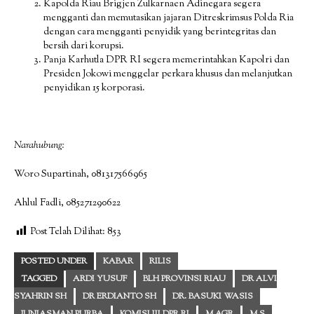
Kapolda Riau Brigjen Zulkarnaen Adinegara segera
mengganti dan memutasikan jajaran Ditreskrimsus Polda Ria
dengan cara mengganti penyidik yang berintegritas dan
bersih dari korupsi.
Panja Karhutla DPR RI segera memerintahkan Kapolri dan
Presiden Jokowi menggelar perkara khusus dan melanjutkan
penyidikan 15 korporasi.
Narahubung:
Woro Supartinah, 081317566965
Ahlul Fadli, 085271290622
Post Telah Dilihat:
853
POSTED UNDER
KABAR
RILIS
TAGGED
ARDI YUSUF
BLH PROVINSI RIAU
DR ALVI
SYAHRIN SH
DR ERDIANTO SH
DR. BASUKI WASIS