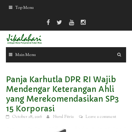
Skip
Top Menu
to
content
Main Menu
Panja Karhutla DPR RI Wajib
Mendengar Keterangan Ahli
yang Merekomendasikan SP3
15 Korporasi
October 28, 2016
Nurul Fitria
Leave a comment