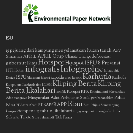
ISU
15 pejuang dari kampung menyelamatkan hutan tanah
APP
APRIL Grup
Sinarmas
APRIL
deforestasi
Climate Change
Hotspot
gubernur Riau
Hotspot ISPU 8 Provinsi
infografis
Infographic
HTI
Hutan
Infographic
Karhutla
ISPU
kapolda riau
Karhutla
Design
Jikalahari
jokowi
kapolri
Kliping Berita
Kliping
Korporasi
KLHK
karhutla riau
Berita Jikalahari
Korupsi
KPK
Kriminalisasi Masyarakat
konflik
Masyarakat Adat
Polda
Perhutanan Sosial
Adat
Mangrove
perubahan iklim
Riau
RAPP
Riau
PT RAPP
Riau Hijau
PT Arara Abadi
Semenanjung
Sempena 15 tahun Jikalahari
kampar
SP3 15 korporasi tersangka karhutla
Sukanto Tanoto
Surya darmadi
Titik Panas