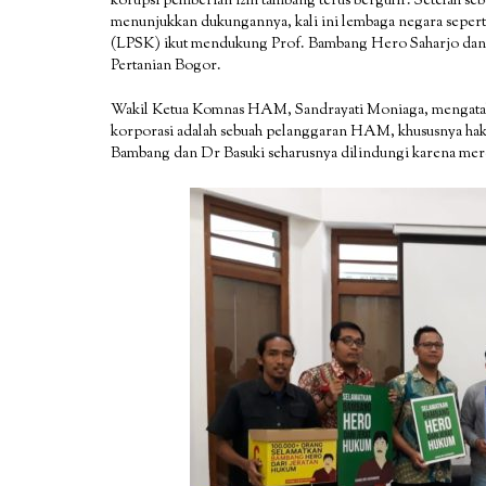
korupsi pemberian izin tambang terus bergulir. Setelah 
menunjukkan dukungannya, kali ini lembaga negara sep
(LPSK) ikut mendukung Prof. Bambang Hero Saharjo dan Dr
Pertanian Bogor.
Wakil Ketua Komnas HAM, Sandrayati Moniaga, mengataka
korporasi adalah sebuah pelanggaran HAM, khususnya hak at
Bambang dan Dr Basuki seharusnya dilindungi karena mer