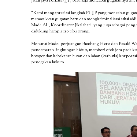
Jatim Jaya Perkasa (JJP) baru saja mencabut gugatannya di
“Kami mengapresiasi langkah PT JJP yang mencabut gugat
memasukkan gugatan baru dan mengkriminalisasi saksi ahl
Made Ali, Koordinator Jikalahari, yang juga sebagai peng
didukung hampir 110 ribu orang.
Menurut Made, perjuangan Bambang Hero dan Basuki Wasis
pencemaran lingkungan hidup, memberi efek jera pada kor
hotspot dan kebakaran hutan dan lahan (karhutla) korpora
penegakan hukum.