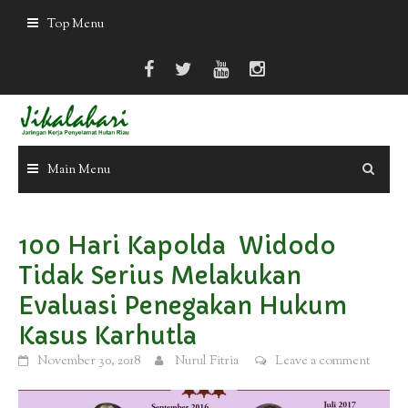
Skip
Top Menu
to
content
Main Menu
100 Hari Kapolda Widodo
Tidak Serius Melakukan
Evaluasi Penegakan Hukum
Kasus Karhutla
November 30, 2018
Nurul Fitria
Leave a comment