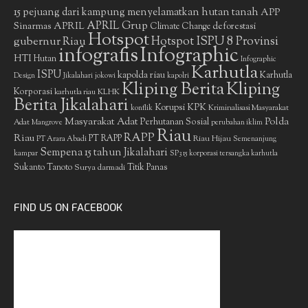
15 pejuang dari kampung menyelamatkan hutan tanah
APP
APRIL Grup
Sinarmas
APRIL
deforestasi
Climate Change
Hotspot
gubernur Riau
Hotspot ISPU 8 Provinsi
infografis
Infographic
HTI
Hutan
Infographic
Karhutla
ISPU
kapolda riau
Karhutla
Design
Jikalahari
jokowi
kapolri
Kliping Berita
Kliping
Korporasi
KLHK
karhutla riau
Berita Jikalahari
Korupsi
KPK
Kriminalisasi Masyarakat
konflik
Masyarakat Adat
Polda
Perhutanan Sosial
Adat
Mangrove
perubahan iklim
Riau
RAPP
Riau
PT RAPP
Riau Hijau
PT Arara Abadi
Semenanjung
Sempena 15 tahun Jikalahari
kampar
SP3 15 korporasi tersangka karhutla
Sukanto Tanoto
Surya darmadi
Titik Panas
FIND US ON FACEBOOK