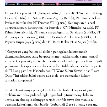
Di areal korporasi HTI, hotspot paling banyak di PT Sumatera Riang
Lestari (16 titik), PT Satria Perkasa Agung (6 titik), PT Rimba Rokan
Perkasa (6 titik) dan PT Triomas FDI (3 titik). Sedangkan di areal
korporasi sawit, hotspot paling banyak di CV Nirmala (34 titik), PT
Palma Satu (26 titik), PT Panca Surya Agrindo Sejahtera (13 titik), PT
Agroraya Gematrans (7 titik), PT Bertuah Aneka Yasa (4 titik), PT
Peputra Supra jaya (4 titik) dan PT Bumi Reksa Nusa Sejati (2 titik).
“Korporasi yang belum dilakukan penegakan hukum masih
ditemukan hotspot yang berpotensi menjadi karhutla, sementara di
konsesi korporasi yang telah divonis bersalah oleh pengadilan terjadi
penurunan hotspot secara drastis bahkan tidak ada sama sekali seperti
di PT Langgam Inti Hibrido dan PT Wana Subur Sawit Indah,” kata
Okto,”Ini adalah bukti bahwa ada efek jera penegakan hukum
terhadap korporasi.”
Tidak dilakukannya penegakan hukum terhadap korporasi yang
melakukan tindak pidana lingkungan hidup turut menyebabkan
kerusakan ekologis sehingga terjadi konflik satwa dan manusia,
bencana kekeringan dan banjir. Terbaru di Desa Sontang seorang