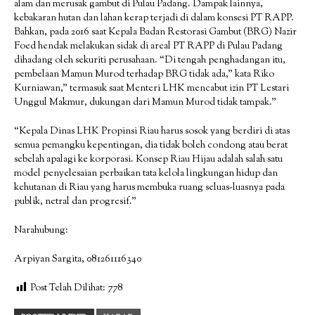
alam dan merusak gambut di Pulau Padang. Dampak lainnya,
kebakaran hutan dan lahan kerap terjadi di dalam konsesi PT RAPP.
Bahkan, pada 2016 saat Kepala Badan Restorasi Gambut (BRG) Nazir
Foed hendak melakukan sidak di areal PT RAPP di Pulau Padang
dihadang oleh sekuriti perusahaan. “Di tengah penghadangan itu,
pembelaan Mamun Murod terhadap BRG tidak ada,” kata Riko
Kurniawan,” termasuk saat Menteri LHK mencabut izin PT Lestari
Unggul Makmur, dukungan dari Mamun Murod tidak tampak.”
“Kepala Dinas LHK Propinsi Riau harus sosok yang berdiri di atas
semua pemangku kepentingan, dia tidak boleh condong atau berat
sebelah apalagi ke korporasi. Konsep Riau Hijau adalah salah satu
model penyelesaian perbaikan tata kelola lingkungan hidup dan
kehutanan di Riau yang harus membuka ruang seluas-luasnya pada
publik, netral dan progresif.”
Narahubung:
Arpiyan Sargita, 081261116340
Post Telah Dilihat:
778