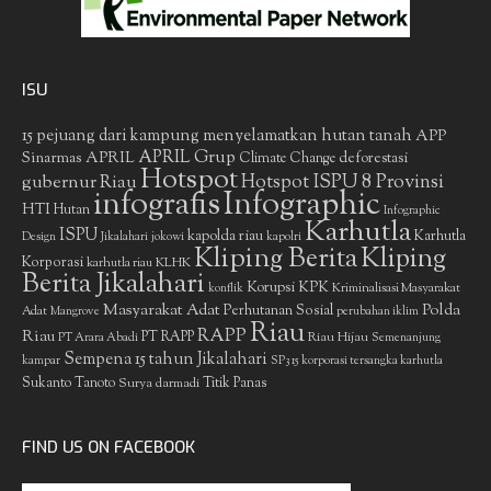
ISU
15 pejuang dari kampung menyelamatkan hutan tanah
APP
APRIL Grup
Sinarmas
APRIL
deforestasi
Climate Change
Hotspot
gubernur Riau
Hotspot ISPU 8 Provinsi
infografis
Infographic
HTI
Hutan
Infographic
Karhutla
ISPU
kapolda riau
Karhutla
Design
Jikalahari
jokowi
kapolri
Kliping Berita
Kliping
Korporasi
KLHK
karhutla riau
Berita Jikalahari
Korupsi
KPK
Kriminalisasi Masyarakat
konflik
Masyarakat Adat
Polda
Perhutanan Sosial
Adat
Mangrove
perubahan iklim
Riau
RAPP
Riau
PT RAPP
Riau Hijau
PT Arara Abadi
Semenanjung
Sempena 15 tahun Jikalahari
kampar
SP3 15 korporasi tersangka karhutla
Sukanto Tanoto
Surya darmadi
Titik Panas
FIND US ON FACEBOOK