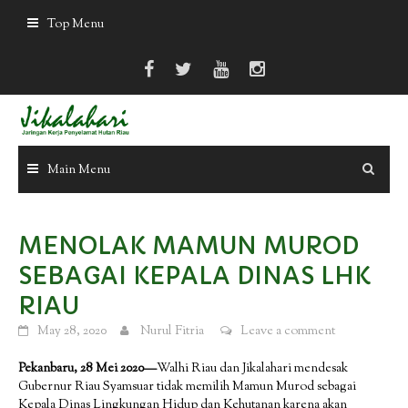
Skip
Top Menu
to
content
Main Menu
MENOLAK MAMUN MUROD
SEBAGAI KEPALA DINAS LHK
RIAU
May 28, 2020
Nurul Fitria
Leave a comment
Pekanbaru, 28 Mei 2020—
Walhi Riau dan Jikalahari mendesak
Gubernur Riau Syamsuar tidak memilih Mamun Murod sebagai
Kepala Dinas Lingkungan Hidup dan Kehutanan karena akan