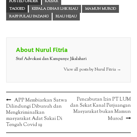
POSTED UNDER
KABAR
TAGGED
KEPALA DINAS LHK RIAU
MAMUN MUROD
RAPP PULAU PADANG
RIAU HIJAU
About Nurul Fitria
Staf Advokasi dan Kampanye Jikalahari
View all posts by Nurul Fitria
→
Post
Pencabutan Izin PT LUM
APP Membiarkan Satwa
dan Sekat Kanal Perjuangan
Dilindungi Dibunuh dan
navigation
Masyarakat bukan Mamun
Mengkriminalkan
masyarakat Adat Sakai Di
Murod
Tengah Covid 19