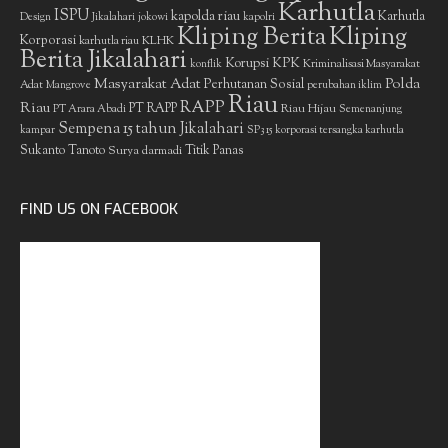
Karhutla
ISPU
kapolda riau
Karhutla
Design
Jikalahari
jokowi
kapolri
Kliping Berita
Kliping
Korporasi
KLHK
karhutla riau
Berita Jikalahari
Korupsi
KPK
Kriminalisasi Masyarakat
konflik
Masyarakat Adat
Polda
Perhutanan Sosial
Adat
Mangrove
perubahan iklim
Riau
RAPP
Riau
PT RAPP
Riau Hijau
PT Arara Abadi
Semenanjung
Sempena 15 tahun Jikalahari
kampar
SP3 15 korporasi tersangka karhutla
Sukanto Tanoto
Surya darmadi
Titik Panas
FIND US ON FACEBOOK