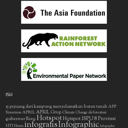
ISU
15 pejuang dari kampung menyelamatkan hutan tanah
APP
APRIL Grup
Sinarmas
APRIL
deforestasi
Climate Change
Hotspot
gubernur Riau
Hotspot ISPU 8 Provinsi
infografis
Infographic
HTI
Hutan
Infographic