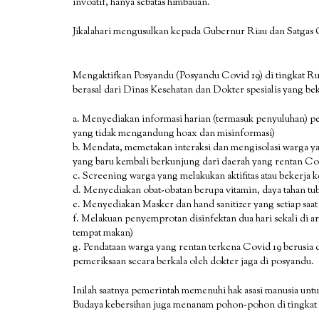
invoatif, hanya sebatas himbauan.
Jikalahari mengusulkan kepada Gubernur Riau dan Satgas 
Mengaktifkan Posyandu (Posyandu Covid 19) di tingkat R
berasal dari Dinas Kesehatan dan Dokter spesialis yang bek
a. Menyediakan informasi harian (termasuk penyuluhan) p
yang tidak mengandung hoax dan misinformasi)
b. Mendata, memetakan interaksi dan mengisolasi warga ya
yang baru kembali berkunjung dari daerah yang rentan Co
c. Screening warga yang melakukan aktifitas atau bekerja 
d. Menyediakan obat-obatan berupa vitamin, daya tahan tu
e. Menyediakan Masker dan hand sanitizer yang setiap saat
f. Melakuan penyemprotan disinfektan dua hari sekali di ar
tempat makan)
g. Pendataan warga yang rentan terkena Covid 19 berusia 
pemeriksaan secara berkala oleh dokter jaga di posyandu.
Inilah saatnya pemerintah memenuhi hak asasi manusia untu
Budaya kebersihan juga menanam pohon-pohon di tingkat 