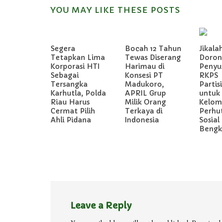
YOU MAY LIKE THESE POSTS
Segera
Bocah 12 Tahun
Jikala
Tetapkan Lima
Tewas Diserang
Doron
Korporasi HTI
Harimau di
Penyu
Sebagai
Konsesi PT
RKPS
Tersangka
Madukoro,
Partis
Karhutla, Polda
APRIL Grup
untuk
Riau Harus
Milik Orang
Kelom
Cermat Pilih
Terkaya di
Perhu
Ahli Pidana
Indonesia
Sosial 
Bengka
Leave a Reply