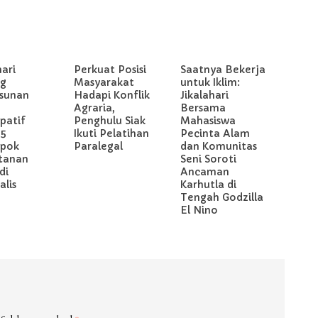
hari
Perkuat Posisi
Saatnya Bekerja
g
Masyarakat
untuk Iklim:
sunan
Hadapi Konflik
Jikalahari
Agraria,
Bersama
ipatif
Penghulu Siak
Mahasiswa
 5
Ikuti Pelatihan
Pecinta Alam
pok
Paralegal
dan Komunitas
tanan
Seni Soroti
di
Ancaman
lis
Karhutla di
Tengah Godzilla
El Nino