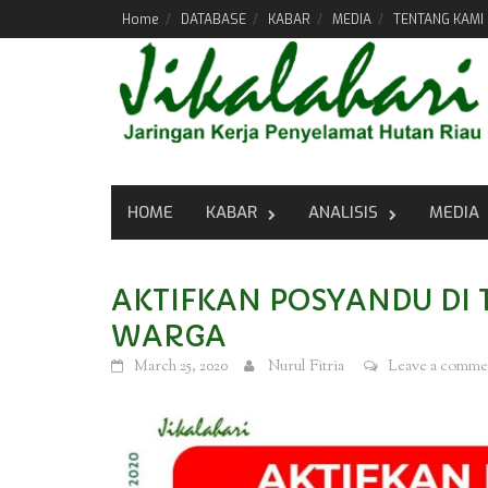
Skip
Home
DATABASE
KABAR
MEDIA
TENTANG KAMI
to
content
HOME
KABAR
ANALISIS
MEDIA
AKTIFKAN POSYANDU DI 
WARGA
March 25, 2020
Nurul Fitria
Leave a comme