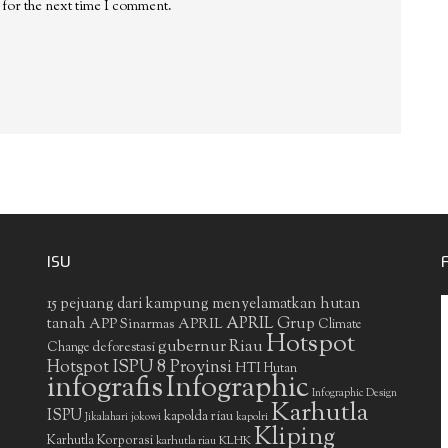
 for the next time I comment.
ISU
15 pejuang dari kampung menyelamatkan hutan
APRIL Grup
tanah
APP Sinarmas
APRIL
Climate
Hotspot
gubernur Riau
deforestasi
Change
Hotspot ISPU 8 Provinsi
HTI
Hutan
infografis
Infographic
Infographic Design
Karhutla
ISPU
kapolda riau
Jikalahari
jokowi
kapolri
Kliping
Karhutla Korporasi
KLHK
karhutla riau