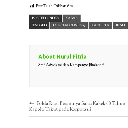
Post Telah Dilihat:
610
POSTED UNDER
KABAR
TAGGED
CORONA COVID-19
KARHUTA
RIAU
About Nurul Fitria
Staf Advokasi dan Kampanye Jikalahari
Post
Polda Riau Beraninya Sama Kakek 68 Tahun,
Kapolri Takut pada Korporasi?
navigation