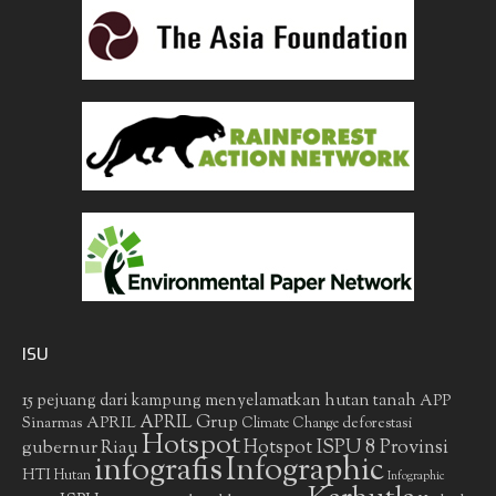
ISU
15 pejuang dari kampung menyelamatkan hutan tanah
APP
APRIL Grup
Sinarmas
APRIL
deforestasi
Climate Change
Hotspot
gubernur Riau
Hotspot ISPU 8 Provinsi
infografis
Infographic
HTI
Hutan
Infographic