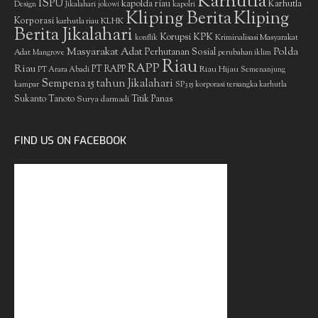
Karhutla
ISPU
kapolda riau
Karhutla
Design
Jikalahari
jokowi
kapolri
Kliping Berita
Kliping
Korporasi
KLHK
karhutla riau
Berita Jikalahari
Korupsi
KPK
Kriminalisasi Masyarakat
konflik
Masyarakat Adat
Polda
Perhutanan Sosial
Adat
Mangrove
perubahan iklim
Riau
RAPP
Riau
PT RAPP
Riau Hijau
PT Arara Abadi
Semenanjung
Sempena 15 tahun Jikalahari
kampar
SP3 15 korporasi tersangka karhutla
Sukanto Tanoto
Surya darmadi
Titik Panas
FIND US ON FACEBOOK