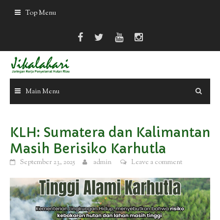
Skip
Top Menu
to
content
Main Menu
KLH: Sumatera dan Kalimantan
Masih Berisiko Karhutla
September 23, 2025
admin
Leave a comment