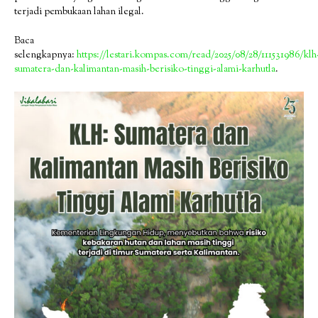
terjadi pembukaan lahan ilegal.
Baca
selengkapnya:
https://lestari.kompas.com/read/2025/08/28/111531986/klh
sumatera-dan-kalimantan-masih-berisiko-tinggi-alami-karhutla
.