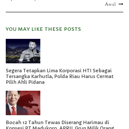
navigation
Awal
YOU MAY LIKE THESE POSTS
Segera Tetapkan Lima Korporasi HTI Sebagai
Tersangka Karhutla, Polda Riau Harus Cermat
Pilih Ahli Pidana
Bocah 12 Tahun Tewas Diserang Harimau di
Konsesi PT Madukoro, APRIL Grup Milik Orang