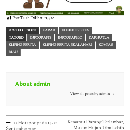
Post Telah Dilihat:
11,420
POSTED UNDER
KABAR
KLIPING BERITA
TAGGED
INFOGRAFIS
INFOGRAPHIC
KARHUTLA
KLIPING BERITA
KLIPING BERITA JIKALAHARI
KOMPAS
RIAU
About admin
View all posts by admin
→
Post
Kemarau Datang Terlambat,
22 Hotspot pada 14-21
Musim Hujan Tiba Lebih
September 2025