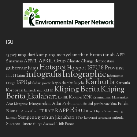
ISU
15 pejuang dari kampung menyelamatkan hutan tanah
APP
APRIL Grup
Sinarmas
APRIL
deforestasi
Climate Change
Hotspot
gubernur Riau
Hotspot ISPU 8 Provinsi
infografis
Infographic
HTI
Hutan
Infographic
Karhutla
ISPU
kapolda riau
Karhutla
Design
Jikalahari
jokowi
kapolri
Kliping Berita
Kliping
Korporasi
KLHK
karhutla riau
Berita Jikalahari
Korupsi
KPK
Kriminalisasi Masyarakat
konflik
Masyarakat Adat
Polda
Perhutanan Sosial
Adat
Mangrove
perubahan iklim
Riau
RAPP
Riau
PT RAPP
Riau Hijau
PT Arara Abadi
Semenanjung
Sempena 15 tahun Jikalahari
kampar
SP3 15 korporasi tersangka karhutla
Sukanto Tanoto
Surya darmadi
Titik Panas