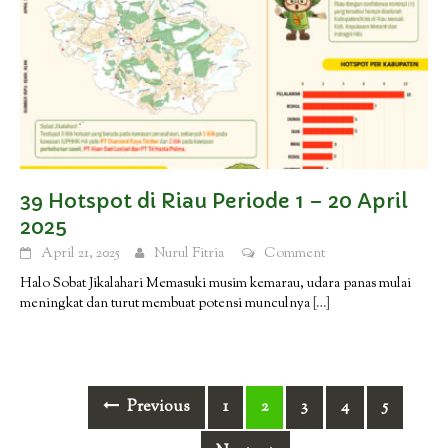
39 Hotspot di Riau Periode 1 – 20 April
2025
April 21, 2025
Nurul Fitria
Comment
Halo Sobat Jikalahari Memasuki musim kemarau, udara panas mulai
meningkat dan turut membuat potensi munculnya
[…]
Posts
Previous
1
2
3
4
5
navigation