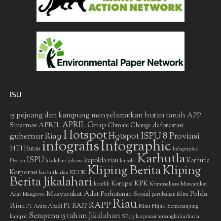
ISU
15 pejuang dari kampung menyelamatkan hutan tanah
APP
APRIL Grup
Sinarmas
APRIL
deforestasi
Climate Change
Hotspot
gubernur Riau
Hotspot ISPU 8 Provinsi
infografis
Infographic
HTI
Hutan
Infographic
Karhutla
ISPU
kapolda riau
Karhutla
Design
Jikalahari
jokowi
kapolri
Kliping Berita
Kliping
Korporasi
KLHK
karhutla riau
Berita Jikalahari
Korupsi
KPK
Kriminalisasi Masyarakat
konflik
Masyarakat Adat
Polda
Perhutanan Sosial
Adat
Mangrove
perubahan iklim
Riau
RAPP
Riau
PT RAPP
Riau Hijau
PT Arara Abadi
Semenanjung
Sempena 15 tahun Jikalahari
kampar
SP3 15 korporasi tersangka karhutla