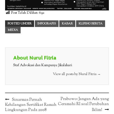
Post Telah Dilihat:
692
POSTED UNDER
INFOGRAFIS
KABAR
KLIPING BERITA
MEDIA
About Nurul Fitria
Staf Advokasi dan Kampanye Jikalahari
View all posts by Nurul Fitria
→
Post
Prabowo: Jangan Ada yang
Sinarmas Pernah
Ceramahi RI soal Perubahan
Kehilangan Sertifikat Ramah
navigation
Lingkungan Pada 2008
Iklim!