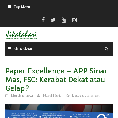
Skip
Top Menu
to
content
Main Menu
Paper Excellence – APP Sinar
Mas, FSC: Kerabat Dekat atau
Gelap?
March 11, 2024
Nurul Fitria
Leave a comment