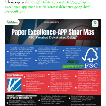
Selengkapnya di:
https://betahita.id/news/detail/9979/paper-
excellence-app-sinar-mas-fsc-kerabat-dekat-atau-gelap-.html?
v=1709683073