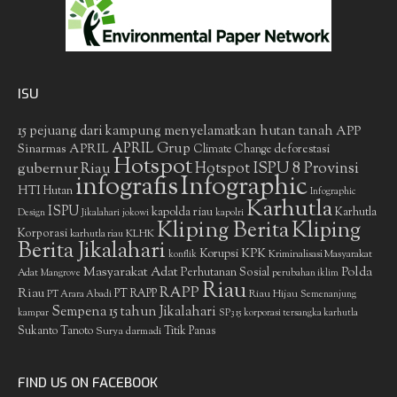
ISU
15 pejuang dari kampung menyelamatkan hutan tanah
APP
APRIL Grup
Sinarmas
APRIL
deforestasi
Climate Change
Hotspot
gubernur Riau
Hotspot ISPU 8 Provinsi
infografis
Infographic
HTI
Hutan
Infographic
Karhutla
ISPU
kapolda riau
Karhutla
Design
Jikalahari
jokowi
kapolri
Kliping Berita
Kliping
Korporasi
KLHK
karhutla riau
Berita Jikalahari
Korupsi
KPK
Kriminalisasi Masyarakat
konflik
Masyarakat Adat
Polda
Perhutanan Sosial
Adat
Mangrove
perubahan iklim
Riau
RAPP
Riau
PT RAPP
Riau Hijau
PT Arara Abadi
Semenanjung
Sempena 15 tahun Jikalahari
kampar
SP3 15 korporasi tersangka karhutla
Sukanto Tanoto
Surya darmadi
Titik Panas
FIND US ON FACEBOOK