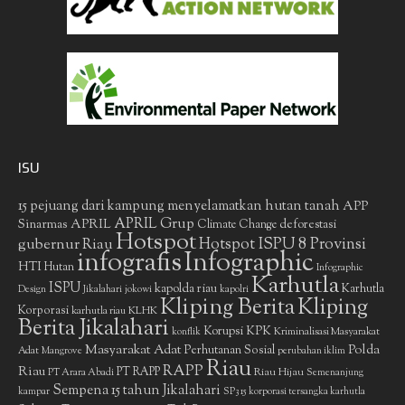
ISU
15 pejuang dari kampung menyelamatkan hutan tanah
APP
APRIL Grup
Sinarmas
APRIL
deforestasi
Climate Change
Hotspot
gubernur Riau
Hotspot ISPU 8 Provinsi
infografis
Infographic
HTI
Hutan
Infographic
Karhutla
ISPU
kapolda riau
Karhutla
Design
Jikalahari
jokowi
kapolri
Kliping Berita
Kliping
Korporasi
KLHK
karhutla riau
Berita Jikalahari
Korupsi
KPK
Kriminalisasi Masyarakat
konflik
Masyarakat Adat
Polda
Perhutanan Sosial
Adat
Mangrove
perubahan iklim
Riau
RAPP
Riau
PT RAPP
Riau Hijau
PT Arara Abadi
Semenanjung
Sempena 15 tahun Jikalahari
kampar
SP3 15 korporasi tersangka karhutla