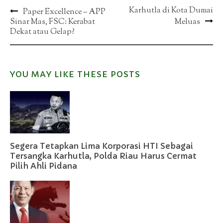
Post
Karhutla di Kota Dumai
Paper Excellence – APP
Sinar Mas, FSC: Kerabat
Meluas
navigation
Dekat atau Gelap?
YOU MAY LIKE THESE POSTS
Segera Tetapkan Lima Korporasi HTI Sebagai
Tersangka Karhutla, Polda Riau Harus Cermat
Pilih Ahli Pidana