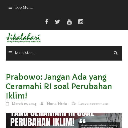
Skip
Top Menu
to
content
Main Menu
Prabowo: Jangan Ada yang
Ceramahi RI soal Perubahan
Iklim!
March 12, 2024
Nurul Fitria
Leave a comment