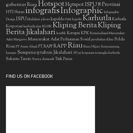
Hotspot
gubernur Riau
Hotspot ISPU 8 Provinsi
infografis
Infographic
HTI
Hutan
Infographic
Karhutla
ISPU
kapolda riau
Karhutla
Design
Jikalahari
jokowi
kapolri
Kliping Berita
Kliping
Korporasi
KLHK
karhutla riau
Berita Jikalahari
Korupsi
KPK
Kriminalisasi Masyarakat
konflik
Masyarakat Adat
Polda
Perhutanan Sosial
Adat
Mangrove
perubahan iklim
Riau
RAPP
Riau
PT RAPP
Riau Hijau
PT Arara Abadi
Semenanjung
Sempena 15 tahun Jikalahari
kampar
SP3 15 korporasi tersangka karhutla
Sukanto Tanoto
Surya darmadi
Titik Panas
FIND US ON FACEBOOK