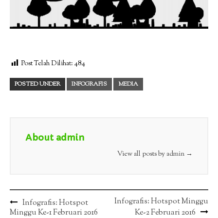
Post Telah Dilihat:
484
POSTED UNDER
INFOGRAFIS
MEDIA
About admin
View all posts by admin
→
Post
Infografis: Hotspot Minggu
Infografis: Hotspot
Minggu Ke-1 Februari 2016
Ke-2 Februari 2016
navigation