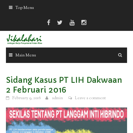
Skip
Top Menu
to
content
Main Menu
Sidang Kasus PT LIH Dakwaan
2 Februari 2016
February 9, 2016
admin
Leave a comment