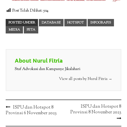
Post Telah Dilihat:
504
POSTED UNDER
DATABASE
HOTSPOT
INFOGRAFIS
MEDIA
PETA
About Nurul Fitria
Staf Advokasi dan Kampanye Jikalahari
View all posts by Nurul Fitria
→
Post
ISPU dan Hotspot 8
ISPU dan Hotspot 8
Provinsi 8 November 2023
Provinsi 6 November 2023
navigation