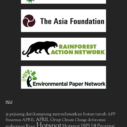
ISU
15 pejuang dari kampung menyelamatkan hutan tanah
APP
APRIL Grup
Sinarmas
APRIL
deforestasi
Climate Change
Hotspot
gubernur Riau
Hotspot ISPU 8 Provinsi