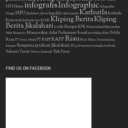
infografis
Infographic
HTI
Hutan
Infographic
Karhutla
ISPU
kapolda riau
Karhutla
Design
Jikalahari
jokowi
kapolri
Kliping Berita
Kliping
Korporasi
KLHK
karhutla riau
Berita Jikalahari
Korupsi
KPK
Kriminalisasi Masyarakat
konflik
Masyarakat Adat
Polda
Perhutanan Sosial
Adat
Mangrove
perubahan iklim
Riau
RAPP
Riau
PT RAPP
Riau Hijau
PT Arara Abadi
Semenanjung
Sempena 15 tahun Jikalahari
kampar
SP3 15 korporasi tersangka karhutla
Sukanto Tanoto
Surya darmadi
Titik Panas
FIND US ON FACEBOOK