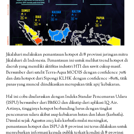
Jikalahari melakukan pemantauan hotspot di 8 provinsi jaringan mitra
Jikalahari di Indonesia. Pemantauan ini untuk melihat trend hotspot di
daerah yang memiliki aktifitas industri HTI dan sawit cukup masif.
Bersumber dari satelit Terra-Aqua MODIS dengan confidence 70%
dan data hotspot dari Sipongi KLHK dengan confidence >80%, titik
panas yang muncul diindikasikan merupakan titik api/ kebakaran.
Hal ini coba diselaraskan dengan Indeks Standar Pencemaran Udara
(ISPU) bersumber dari BMKG dan dikutip dari aplikasi IQ Air.
Artinya, tingginya hotspot berbanding lurus dengan tingkat
pencemaran udara akibat asap kebakaran hutan dan lahan (karhutla).
Dimulai sejak Agustus 2023 kala karhutla mulai meningkat,
pemantauan hotspot dan ISPU di 8 provinsi ini terus dilakukan untuk
menyebarkan informasi kepada publik terkait kondisi di 8 provinsi