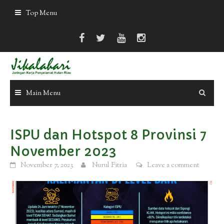
Skip
Top Menu
to
content
Main Menu
ISPU dan Hotspot 8 Provinsi 7
November 2023
November 7, 2023
Nurul Fitria
Leave a comment