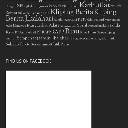
Karhutla
ISPU
kapolda riau
Karhutla
Design
Jikalahari
jokowi
kapolri
Kliping Berita
Kliping
Korporasi
KLHK
karhutla riau
Berita Jikalahari
Korupsi
KPK
Kriminalisasi Masyarakat
konflik
Masyarakat Adat
Polda
Perhutanan Sosial
Adat
Mangrove
perubahan iklim
Riau
RAPP
Riau
PT RAPP
Riau Hijau
PT Arara Abadi
Semenanjung
Sempena 15 tahun Jikalahari
kampar
SP3 15 korporasi tersangka karhutla
Sukanto Tanoto
Surya darmadi
Titik Panas
FIND US ON FACEBOOK