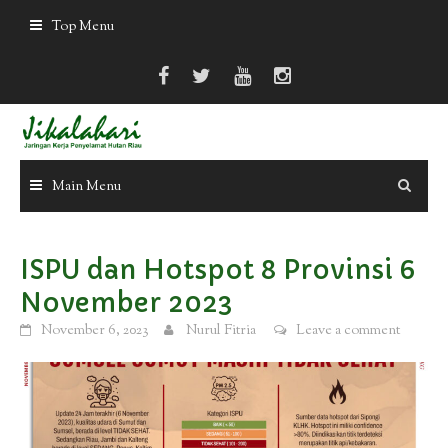
Skip
Top Menu
to
content
Main Menu
ISPU dan Hotspot 8 Provinsi 6
November 2023
November 6, 2023
Nurul Fitria
Leave a comment