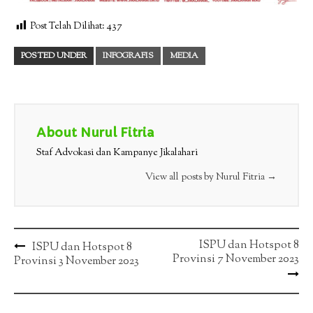
Post Telah Dilihat:
437
POSTED UNDER
INFOGRAFIS
MEDIA
About Nurul Fitria
Staf Advokasi dan Kampanye Jikalahari
View all posts by Nurul Fitria
→
Post
ISPU dan Hotspot 8
ISPU dan Hotspot 8
Provinsi 7 November 2023
Provinsi 3 November 2023
navigation