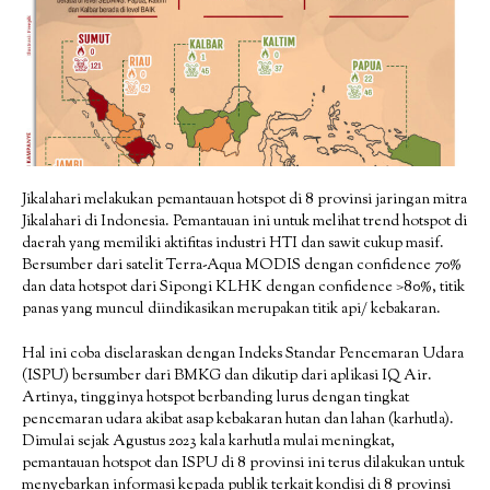
Jikalahari melakukan pemantauan hotspot di 8 provinsi jaringan mitra
Jikalahari di Indonesia. Pemantauan ini untuk melihat trend hotspot di
daerah yang memiliki aktifitas industri HTI dan sawit cukup masif.
Bersumber dari satelit Terra-Aqua MODIS dengan confidence 70%
dan data hotspot dari Sipongi KLHK dengan confidence >80%, titik
panas yang muncul diindikasikan merupakan titik api/ kebakaran.
Hal ini coba diselaraskan dengan Indeks Standar Pencemaran Udara
(ISPU) bersumber dari BMKG dan dikutip dari aplikasi IQ Air.
Artinya, tingginya hotspot berbanding lurus dengan tingkat
pencemaran udara akibat asap kebakaran hutan dan lahan (karhutla).
Dimulai sejak Agustus 2023 kala karhutla mulai meningkat,
pemantauan hotspot dan ISPU di 8 provinsi ini terus dilakukan untuk
menyebarkan informasi kepada publik terkait kondisi di 8 provinsi