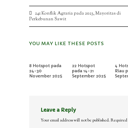
Post
241 Konflik Agraria pada 2023, Mayoritas di
Perkebunan Sawit
navigation
YOU MAY LIKE THESE POSTS
8 Hotspot pada
22 Hotspot
4 Hots
24-30
pada 14-21
Riau 
November 2025
September 2025
Septe
Leave a Reply
Your email address will not be published.
Required 