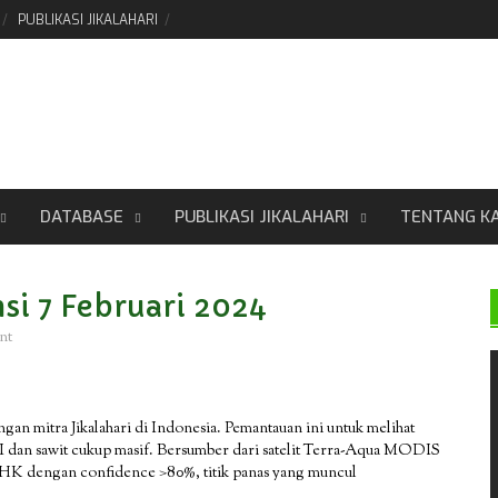
PUBLIKASI JIKALAHARI
DATABASE
PUBLIKASI JIKALAHARI
TENTANG K
si 7 Februari 2024
nt
ngan mitra Jikalahari di Indonesia. Pemantauan ini untuk melihat
HTI dan sawit cukup masif. Bersumber dari satelit Terra-Aqua MODIS
LHK dengan confidence >80%, titik panas yang muncul