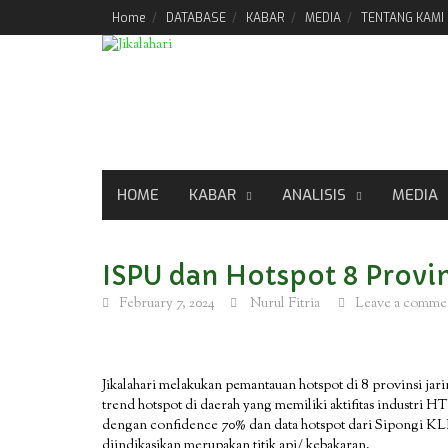
Skip
Home
DATABASE
KABAR
MEDIA
TENTANG KAMI
to
content
HOME
KABAR
ANALISIS
MEDIA
ISPU dan Hotspot 8 Provin
February 7, 2024
Nurul Fitria
Leave a comme
Jikalahari melakukan pemantauan hotspot di 8 provinsi jari
trend hotspot di daerah yang memiliki aktifitas industri 
dengan confidence 70% dan data hotspot dari Sipongi K
diindikasikan merupakan titik api/ kebakaran.