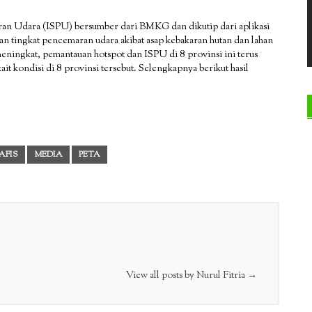
ran Udara (ISPU) bersumber dari BMKG dan dikutip dari aplikasi
an tingkat pencemaran udara akibat asap kebakaran hutan dan lahan
 meningkat, pemantauan hotspot dan ISPU di 8 provinsi ini terus
t kondisi di 8 provinsi tersebut. Selengkapnya berikut hasil
AFIS
MEDIA
PETA
View all posts by Nurul Fitria
→