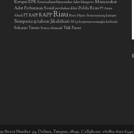
Masyarakat
Korupsi
KPK
Kriminalisasi Masyarakat Adat
Mangrove
Adat
Polda Riau
Perhutanan Sosial
perubahan iklim
PT Arara
Riau
RAPP
PT RAPP
Riau Hijau
Abadi
Semenanjung kampar
Sempena 15 tahun Jikalahari
SP3 15 korporasi tersangka karhutla
Sukanto Tanoto
Surya darmadi
Titik Panas
boja Street Number 39, Delima, Tampan, 28291. Cellphone: +62812-6111-6340