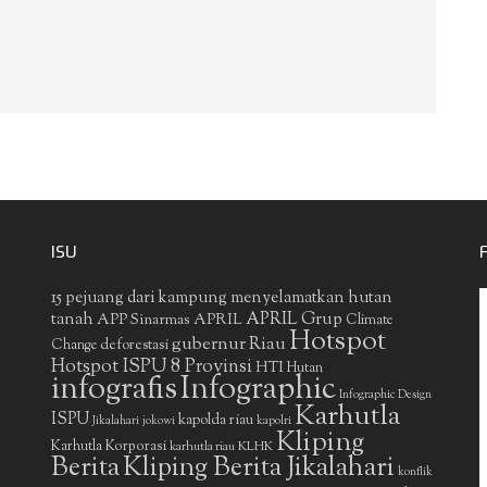
ISU
15 pejuang dari kampung menyelamatkan hutan
APRIL Grup
tanah
APP Sinarmas
APRIL
Climate
Hotspot
gubernur Riau
deforestasi
Change
Hotspot ISPU 8 Provinsi
HTI
Hutan
infografis
Infographic
Infographic Design
Karhutla
ISPU
kapolda riau
Jikalahari
jokowi
kapolri
Kliping
Karhutla Korporasi
KLHK
karhutla riau
Berita
Kliping Berita Jikalahari
konflik