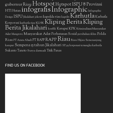
Hotspot
gubernur Riau
Hotspot ISPU 8 Provinsi
infografis
Infographic
HTI
Hutan
Infographic
Karhutla
ISPU
kapolda riau
Karhutla
Design
Jikalahari
jokowi
kapolri
Kliping Berita
Kliping
Korporasi
KLHK
karhutla riau
Berita Jikalahari
Korupsi
KPK
Kriminalisasi Masyarakat
konflik
Masyarakat Adat
Polda
Perhutanan Sosial
Adat
Mangrove
perubahan iklim
Riau
RAPP
Riau
PT RAPP
Riau Hijau
PT Arara Abadi
Semenanjung
Sempena 15 tahun Jikalahari
kampar
SP3 15 korporasi tersangka karhutla
Sukanto Tanoto
Surya darmadi
Titik Panas
FIND US ON FACEBOOK