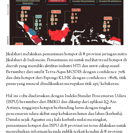
Jikalahari melakukan pemantauan hotspot di 8 provinsi jaringan mitra
Jikalahari di Indonesia. Pemantauan ini untuk melihat trend hotspot di
daerah yang memiliki aktifitas industri HTI dan sawit cukup masif.
Bersumber dari satelit Terra-Aqua MODIS dengan confidence 70%
dan data hotspot dari Sipongi KLHK dengan confidence >80%, titik
panas yang muncul diindikasikan merupakan titik api/ kebakaran.
Hal ini coba diselaraskan dengan Indeks Standar Pencemaran Udara
(ISPU) bersumber dari BMKG dan dikutip dari aplikasi IQ Air.
Artinya, tingginya hotspot berbanding lurus dengan tingkat
pencemaran udara akibat asap kebakaran hutan dan lahan (karhutla).
Dimulai sejak Agustus 2023 kala karhutla mulai meningkat,
pemantauan hotspot dan ISPU di 8 provinsi ini terus dilakukan untuk
menyebarkan informasi kepada publik terkait kondisi di 8 provinsi