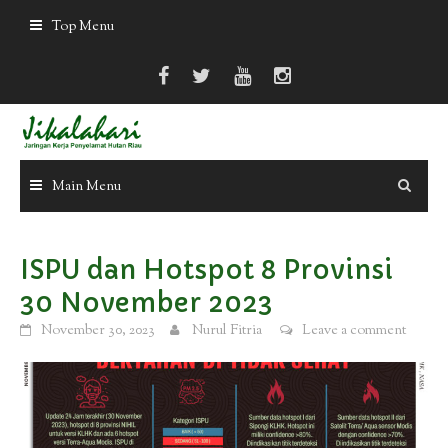
Skip
Top Menu
to
content
Main Menu
ISPU dan Hotspot 8 Provinsi
30 November 2023
November 30, 2023
Nurul Fitria
Leave a comment