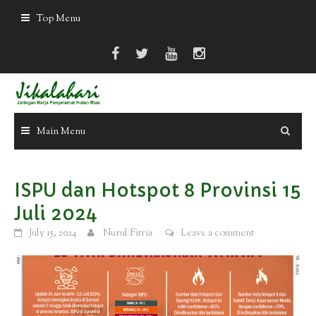
Skip
Top Menu
to
content
Main Menu
ISPU dan Hotspot 8 Provinsi 15
Juli 2024
July 15, 2024
Nurul Fitria
Leave a comment