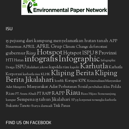
ISU
15 pejuang dari kampung menyelamatkan hutan tanah
APP
APRIL Grup
Sinarmas
APRIL
deforestasi
Climate Change
Hotspot
gubernur Riau
Hotspot ISPU 8 Provinsi
infografis
Infographic
HTI
Hutan
Infographic
Karhutla
ISPU
kapolda riau
Karhutla
Design
Jikalahari
jokowi
kapolri
Kliping Berita
Kliping
Korporasi
KLHK
karhutla riau
Berita Jikalahari
Korupsi
KPK
Kriminalisasi Masyarakat
konflik
Masyarakat Adat
Polda
Perhutanan Sosial
Adat
Mangrove
perubahan iklim
Riau
RAPP
Riau
PT RAPP
Riau Hijau
PT Arara Abadi
Semenanjung
Sempena 15 tahun Jikalahari
kampar
SP3 15 korporasi tersangka karhutla
Sukanto Tanoto
Surya darmadi
Titik Panas
FIND US ON FACEBOOK