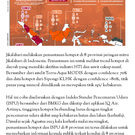
Jikalahari melakukan pemantauan hotspot di 8 provinsi jaringan mitra
Jikalahari di Indonesia. Pemantauan ini untuk melihat trend hotspot di
daerah yang memiliki aktifitas industri HTI dan sawit cukup masif.
Bersumber dari satelit Terra-Aqua MODIS dengan confidence 70%
dan data hotspot dari Sipongi KLHK dengan confidence >80%, titik
panas yang muncul diindikasik an merupakan titik api/ kebakaran.
Hal ini coba diselaraskan dengan Indeks Standar Pencemaran Udara
(ISPU) bersumber dari BMKG dan dikutip dari aplikasi IQ Air.
Artinya, tingginya hotspot berbanding lurus dengan tingkat
pencemaran udara akibat asap kebakaran hutan dan lahan (karhutla).
Dimulai sejak Agustus 2023 kala karhutla mulai meningkat,
pemantauan hotspot dan ISPU di 8 provinsi ini terus dilakukan untuk
menyebarkan informasi kepada publik terkait kondisi di 8 provinsi