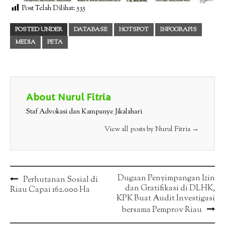
Post Telah Dilihat:
535
POSTED UNDER
DATABASE
HOTSPOT
INFOGRAFIS
MEDIA
PETA
About Nurul Fitria
Staf Advokasi dan Kampanye Jikalahari
View all posts by Nurul Fitria
→
Post
Dugaan Penyimpangan Izin
Perhutanan Sosial di
dan Gratifikasi di DLHK,
Riau Capai 162.000 Ha
navigation
KPK Buat Audit Investigasi
bersama Pemprov Riau