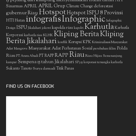
15 pejuang dari kampung menyelamatkan hutan tanah
APP
APRIL Grup
Sinarmas
APRIL
deforestasi
Climate Change
Hotspot
gubernur Riau
Hotspot ISPU 8 Provinsi
infografis
Infographic
HTI
Hutan
Infographic
Karhutla
ISPU
kapolda riau
Karhutla
Design
Jikalahari
jokowi
kapolri
Kliping Berita
Kliping
Korporasi
KLHK
karhutla riau
Berita Jikalahari
Korupsi
KPK
Kriminalisasi Masyarakat
konflik
Masyarakat Adat
Polda
Perhutanan Sosial
Adat
Mangrove
perubahan iklim
Riau
RAPP
Riau
PT RAPP
Riau Hijau
PT Arara Abadi
Semenanjung
Sempena 15 tahun Jikalahari
kampar
SP3 15 korporasi tersangka karhutla
Sukanto Tanoto
Surya darmadi
Titik Panas
FIND US ON FACEBOOK