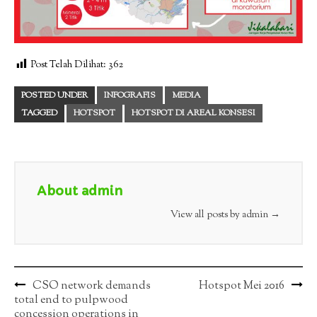
Post Telah Dilihat:
362
POSTED UNDER
INFOGRAFIS
MEDIA
TAGGED
HOTSPOT
HOTSPOT DI AREAL KONSESI
About admin
View all posts by admin
→
Post
CSO network demands
Hotspot Mei 2016
total end to pulpwood
navigation
concession operations in